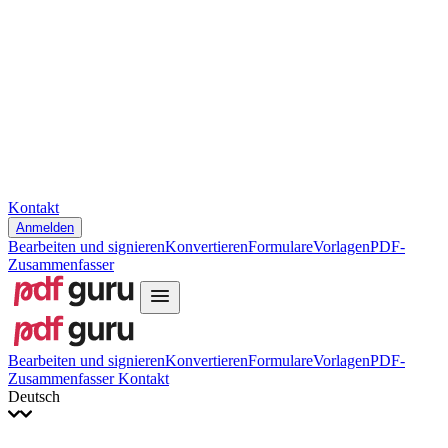
Slovenčina
עברית
Hrvatski
Română
Українська
Tiếng Việt
ไทย
简体中文
繁體中文
Kontakt
Anmelden
Bearbeiten und signieren
Konvertieren
Formulare
Vorlagen
PDF-
Zusammenfasser
Bearbeiten und signieren
Konvertieren
Formulare
Vorlagen
PDF-
Zusammenfasser
Kontakt
Deutsch