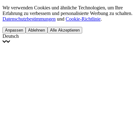
Wir verwenden Cookies und ähnliche Technologien, um Ihre
Erfahrung zu verbessern und personalisierte Werbung zu schalten.
Datenschutzbestimmungen
und
Cookie-Richtlinie
.
Anpassen
Ablehnen
Alle Akzeptieren
Deutsch
English
Français
Italiano
Deutsch
Español
Português
Polski
Ελληνικά
日本語
Türkçe
한국어
العربية
Dutch
bhāṣā
Čeština
Magyar