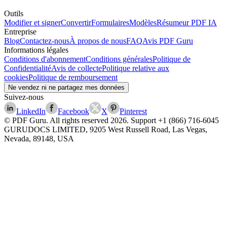
Outils
Modifier et signer
Convertir
Formulaires
Modèles
Résumeur PDF IA
Entreprise
Blog
Contactez-nous
À propos de nous
FAQ
Avis PDF Guru
Informations légales
Conditions d'abonnement
Conditions générales
Politique de
Confidentialité
Avis de collecte
Politique relative aux
cookies
Politique de remboursement
Ne vendez ni ne partagez mes données
Suivez-nous
LinkedIn
Facebook
X
Pinterest
© PDF Guru. All rights reserved
2026
. Support
+1 (866) 716-6045
GURUDOCS LIMITED, 9205 West Russell Road, Las Vegas,
Nevada, 89148, USA