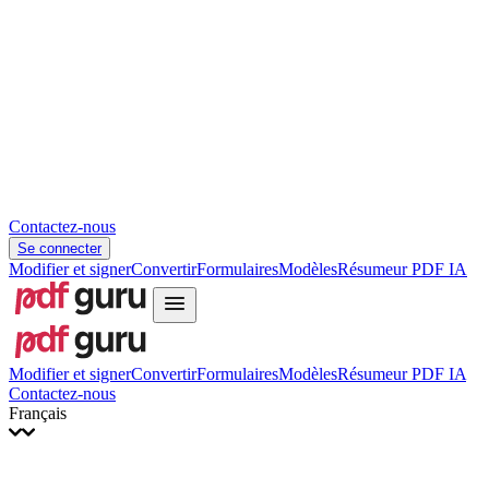
Slovenčina
עברית
Hrvatski
Română
Українська
Tiếng Việt
ไทย
简体中文
繁體中文
Contactez-nous
Se connecter
Modifier et signer
Convertir
Formulaires
Modèles
Résumeur PDF IA
Modifier et signer
Convertir
Formulaires
Modèles
Résumeur PDF IA
Contactez-nous
Français
English