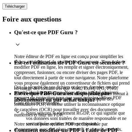
Télécharger
Foire aux questions
Qu'est-ce que PDF Guru ?
Notre éditeur de PDF en ligne est conçu pour simplifier les
tâches quotidiennes de gestion des documents. Vous pouvez
Est-ce l'utilisation de PDF Guru est sécurisée ?
modifier PDF en ligne, les remplir et signer électroniquement,
compresser, fusionner, ou encore diviser des pages PDF, le
tout directement à partir de votre navigateur. Notre plateforme
vous propose également un convertisseur de fichiers qui prend
Oui, la sécurité de vos fichiers et de vos données est une
en charge des formats tels que Word, Excel, JPG, PNG,
priorité absolue pour nous. Nous avons intégré plusieurs
Est-ce que PDF Guru est disponible par
DWG et bien d'autres, facilitant ainsi le passage d'un format à
mesures de protection pour que vous puissiez utiliser PDF
l'autre. Vous pouvez également annoter et remplir des
abonnement ou par achat unique ?
Guru en toute confiance.
formulaires PDF, et même utiliser la reconnaissance optique
de caractères (OCR) pour travailler avec des documents
Nous suivons le règlement RGDP, ce qui signifie que
numérisés et faire un PDF.
vos données sont traitées de manière responsable et ne
sont utilisées qu'avec votre permission.
Notre service pour rectifier PDF est disponible par
abonnement, avec des plans mensuels et annuels au choix.
Comment modifier un PDF à l'aide de PDF