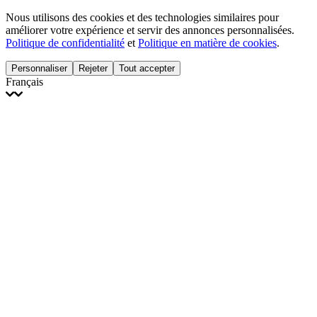
Nous utilisons des cookies et des technologies similaires pour
améliorer votre expérience et servir des annonces personnalisées.
Politique de confidentialité
et
Politique en matière de cookies
.
Personnaliser
Rejeter
Tout accepter
Français
English
Français
Italiano
Deutsch
Español
Português
Polski
Ελληνικά
日本語
Türkçe
한국어
العربية
Dutch
bhāṣā
Čeština
Magyar