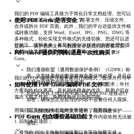
我们的 PDF 编辑工具致力于简化日常文档处理。您可以
使用 PDF Guru 是否安全？
直接在浏览器中修改PDF内容、签署文件、压缩文件、
合并或拆分 PDF 页面。此外，我们的平台还提供文件格
式转换功能，支持 Word、Excel、JPG、PNG、DWG 等
多种格式，轻松实现文件格式的无缝切换。您还可以进
行批注、填写表单，甚至利用OCR技术识别和处理扫描
是的——保护您的文件与数据安全是我们的首要宗旨。
文档，让文档工作更智能、更高效。
PDF Guru 提供订阅制还是一次性购买？
我们构建了多重防护措施，让您可以放心使用 PDF
Guru。
我们遵循欧盟《通用数据保护条例》（GDPR）标
准，这意味着您的数据将被负责任地处理，并且仅
我们的 PDF 编辑处理服务采用订阅模式，提供月付与年
在获得您授权的前提下使用。
如何使用 PDF Guru 编辑 PDF 文件？
付两种方案。月付方案灵活轻量，适合短期需求；年付
方案则性价比更高，是长期使用者的优选。新用户可在
您的文件在上传过程中通过安全的 SSL 连接进行
首次下载文件前，免费体验平台全部功能。
加密，确保您正在处理的内容不会被任何人窥探。
用我们工具修改 PDF 文件非常简单，只需四步：
我们还在服务器端对文件进行了额外加密保护——
PDF Guru 包含哪些基础功能？
即使有人非法获取访问权限，文件内容依然无法被
1. 回到本页顶部；
读取。
2. 将您的 PDF 文件拖到编辑窗口并等待加载完成；