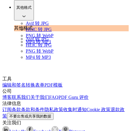
其他格式
Avif 转 JPG
其他格式
HEIC 转 JPG
PNG 转 WebP
Avif 转 JPG
MP4 转 MP3
HEIC 转 JPG
PNG 转 WebP
MP4 转 MP3
工具
编辑和签名
转换
表单
PDF模板
公司
博客
联系我们
关于我们
FAQ
PDF Guru 评价
法律信息
订阅条款
条款和条件
隐私政策
收集时通知
Cookie 政策
退款政
策
不要出售或共享我的数据
关注我们