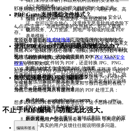
我们采用全球银行和政府机构信赖的安全标准——
AES 加密技术。
PDF Guru 为您提供轻松处理文档所需的全套工具：
3. 使用我们全能工具来处理：编辑文字、调整字体、高
PDF Guru 支持哪些文件格式？
亮标注、添加批注、插入图形等；
同时，我们已通过 Google Safe Browsing 安全认
编辑 PDF 文件，添加文字、批注或图片；
证，您可以完全放心，这里绝无恶意软件或危险下
4. 点击“完成”，选择您需要的文件格式，即可下载保
载。
使用税务、人力资源、房地产等领域的现成 PDF
存。
表单模板；
您可以在我们的
格式转换器
页面查看所有支持的格式。
无论您是需要标注 PDF 文件，还是从图片中提取文字，
小贴士：为 PDF 添加图片可能会增加文件大小。如果文
使用 PDF Guru 时遇到问题或报错怎么办？
您的文档在整个处理过程中都将始终受到保护。
运用OCR技术，让扫描文件可搜索、可编辑；
件过大，可以使用“PDF 压缩”功能，让分享和存储更轻
虽然 PDF 是我们的核心领域，但我们同样支持数十种其
松。
他格式的快速转换。无论是需要将 DOCX、XLSX、
若想了解更多细节，欢迎阅读我们关于
PDF Guru 安全
从图片中提取文字内容；
PPTX 等 Office 文件转为 PDF，还是转换 JPG、PNG、
措施
的博客文章。
利用 AI 技术生成长篇 PDF 的摘要；
SVG 等图片格式，甚至是 DWG、DXF、EPUB 或 WebP
如果您在使用 PDF Guru 时遇到困难或功能障碍，我们
这类相对小众的格式，我们都能够轻松处理。此外，我
如何选择最佳的 PDF 编辑器？
随时为您提供帮助。我们的支持团队提供 7×24 小时全
为 PDF 文档添加电子签名。
们还在持续增加对新格式的支持——如果您有特定的格
天候服务——是的，即使是周末和节假日也随时在线，
式需求，欢迎随时告诉我们！
并且您将始终与真人客服沟通。
当然，您还能使用所有这些常用的 PDF 处理工具：
电子邮箱 : support@pdfguru.com
格式转换——支持 Word、PPTX、Excel、JPG、
想多试几款工具看看哪款最适合您？这个思路很正确。
PNG、TIFF 等多种格式互转；
以下是几个值得关注的要点：
不止于PDF编辑，功能无比强大。
客服电话 : +1 (866) 716-6045
页面调整——自由重组、旋转或删除 PDF 中的页
听听其他用户怎么说
去看看 Trustpilot 等网站的评
面；
测——真实的用户反馈往往能说明很多问题。
编辑和签名