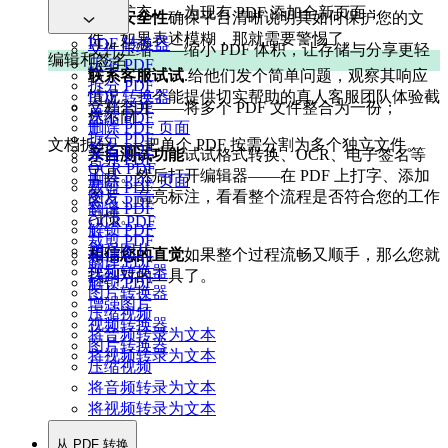
页面扩充——为现有 PDF 添加全新页面；
关注安全性
确保平台清晰说明其如何保护您的文
件。如果表述模糊，那就需要警惕了。
PDF 转换器
文件压缩——缩小 PDF 体积，让存储与分享更轻
编辑和签名
压缩 PDF
松；
联系客服试试
.给他们发个简单问题，观察其响应
拆分 PDF
PDF 转换器
情况。一个能提供切实帮助的真人客服团队体验截
合并 PDF
文档合并——将多个 PDF 文件整合为一份；
压缩 PDF
然不同。
删除 PDF 页面
拆分 PDF
文档拆分——把单个 PDF 按需分割为多个独立文件。
签名 PDF
亲自测试功能
试试格式转换、OCR、电子签名等
合并 PDF
OCR PDF
工具。然后打开编辑器——在 PDF 上打字、添加
删除 PDF 页面
裁剪 PDF
图片、高亮标注，看看整个流程是否符合您的工作
签名 PDF
翻译 PDF
习惯。
OCR PDF
解锁 PDF
裁剪 PDF
增强图片
相信您的直觉
如果整个过程流畅又顺手，那么您就
翻译 PDF
视频转换器
找到对的工具了。
解锁 PDF
图片转换器
增强图片
压缩视频
视频转换器
将音频转录为文本
图片转换器
将视频转录为文本
压缩视频
将音频转录为文本
将视频转录为文本
从 PDF 转换