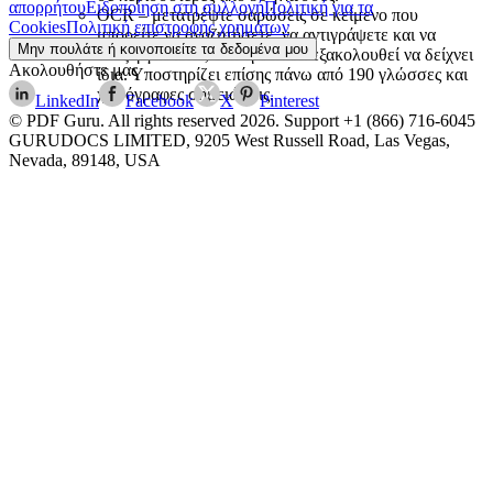
απορρήτου
Ειδοποίηση στη συλλογή
Πολιτική για τα
OCR – μετατρέψτε σαρώσεις σε κείμενο που
Cookies
Πολιτική επιστροφής χρημάτων
μπορείτε να αναζητήσετε, να αντιγράψετε και να
Μην πουλάτε ή κοινοποιείτε τα δεδομένα μου
επεξεργαστείτε, ενώ η σελίδα εξακολουθεί να δείχνει
Ακολουθήστε μας
ίδια. Υποστηρίζει επίσης πάνω από 190 γλώσσες και
χειρόγραφες σημειώσεις.
LinkedIn
Facebook
X
Pinterest
© PDF Guru. All rights reserved
2026
. Support
+1 (866) 716-6045
GURUDOCS LIMITED, 9205 West Russell Road, Las Vegas,
Nevada, 89148, USA