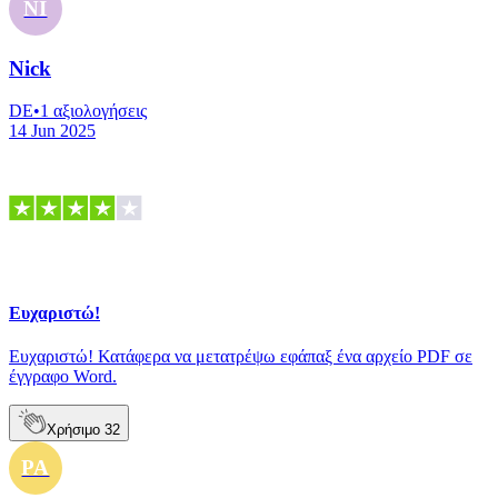
NI
Nick
DE
•
1
αξιολογήσεις
14 Jun 2025
Ευχαριστώ!
Ευχαριστώ! Κατάφερα να μετατρέψω εφάπαξ ένα αρχείο PDF σε
έγγραφο Word.
Χρήσιμο
32
PA