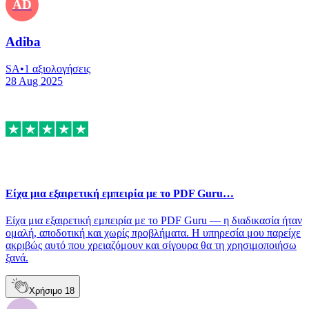
AD
Adiba
SA
•
1
αξιολογήσεις
28 Aug 2025
Είχα μια εξαιρετική εμπειρία με το PDF Guru…
Είχα μια εξαιρετική εμπειρία με το PDF Guru — η διαδικασία ήταν
ομαλή, αποδοτική και χωρίς προβλήματα. Η υπηρεσία μου παρείχε
ακριβώς αυτό που χρειαζόμουν και σίγουρα θα τη χρησιμοποιήσω
ξανά.
Χρήσιμο
18