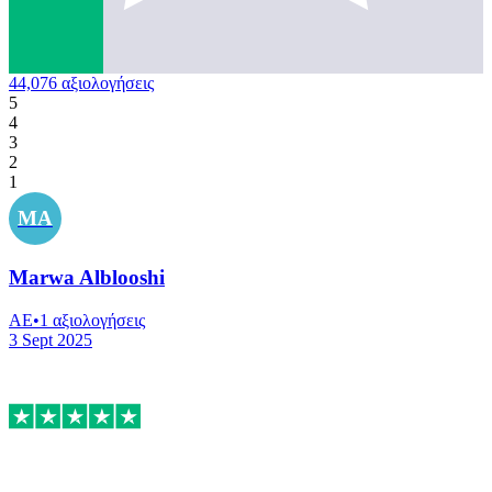
44,076
αξιολογήσεις
5
4
3
2
1
MA
Marwa Alblooshi
AE
•
1
αξιολογήσεις
3 Sept 2025