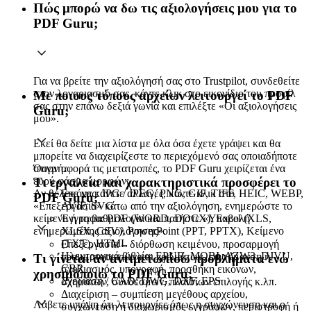
Πώς μπορώ να δω τις αξιολογήσεις μου για το
PDF Guru;
Για να βρείτε την αξιολόγησή σας στο Trustpilot, συνδεθείτε
στον λογαριασμό σας, κάντε κλικ στο εικονίδιο του προφίλ
Με ποιους τύπους αρχείων λειτουργεί το PDF
σας στην επάνω δεξιά γωνία και επιλέξτε «Οι αξιολογήσεις
Guru;
μου».
Εκεί θα δείτε μια λίστα με όλα όσα έχετε γράψει και θα
μπορείτε να διαχειρίζεστε το περιεχόμενό σας οποιαδήποτε
Όσον αφορά τις μετατροπές, το PDF Guru χειρίζεται ένα
στιγμή.
ευρύ φάσμα μορφών:
Τι εργαλεία και χαρακτηριστικά προσφέρει το
Εικόνες: JPG / JPEG, PNG, GIF, TIFF, HEIC, WEBP,
Αν θέλετε να κάνετε αλλαγές, κάντε κλικ στο
PDF Guru;
AVIF, SVG
«Επεξεργασία» κάτω από την αξιολόγηση, ενημερώστε το
Έγγραφα: PDF (WORD, DOCX), Excel (XLS,
κείμενο ή τη βαθμολογία και πατήστε «Υποβολή
XLSX, CSV), PowerPoint (PPT, PPTX), Κείμενο
ενημερωμένης αξιολόγησης».
(TXT), HTML
Επεξεργασία – διόρθωση κειμένου, προσαρμογή
Ηλεκτρονικά βιβλία: EPUB, MOBI, AZW3, DJVU,
γραμματοσειρών και χρωμάτων, επισήμανση ή
Τι γίνεται αν αντιμετωπίσω προβλήματα ενώ
CBR
σχολιασμός, υπογραφή, προσθήκη εικόνων,
χρησιμοποιώ το PDF Guru;
Σχεδίαση / CAD: DWG, DXF, EPS
σχημάτων, συνδέσμων, πλαισίων επιλογής κ.λπ.
Διαχείριση – συμπίεση μεγέθους αρχείου,
Λάβετε υπόψη ότι λειτουργίες όπως η συγχώνευση και ο
συγχώνευση ή διαχωρισμός εγγράφων, περιστροφή ή