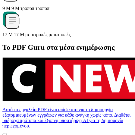
9 M
9 M
τροποπ
τροποπ
17 M
17 M
μετατροπές
μετατροπές
Το PDF Guru στα μέσα ενημέρωσης
Αυτό το εργαλείο PDF είναι απίστευτο για τη δημιουργία
εξατομικευμένων εγγράφων για κάθε ανάγκη χωρίς κόπο. Διαθέτει
υπέροχα πρότυπα και έξυπνη υποστήριξη AI για τη δημιουργία
περιεχομένου.