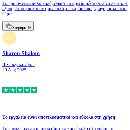
Το προϊόν είναι πολύ καλό, ένωσε τα αρχεία μέσα σε λίγα λεπτά. Η
εξυπηρέτηση πελατών ήταν καλή, ο εκπρόσωπος γρήγορος και στο
θέμα.
Χρήσιμο
15
SS
Sharon Shalom
IL
•
2
αξιολογήσεις
29 Aug 2025
Το εργαλείο είναι αποτελεσματικό και εύκολο στη χρήση
Το εργαλείο είναι αποτελεσματικό και εύκολο στη χρήση, η