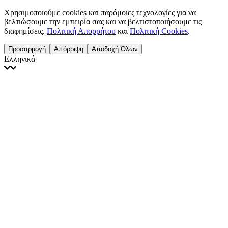
Χρησιμοποιούμε cookies και παρόμοιες τεχνολογίες για να
βελτιώσουμε την εμπειρία σας και να βελτιστοποιήσουμε τις
διαφημίσεις.
Πολιτική Απορρήτου
και
Πολιτική Cookies
.
Προσαρμογή
Απόρριψη
Αποδοχή Όλων
Ελληνικά
English
Français
Italiano
Deutsch
Español
Português
Polski
Ελληνικά
日本語
Türkçe
한국어
العربية
Dutch
bhāṣā
Čeština
Magyar