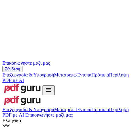
Slovenčina
עברית
Hrvatski
Română
Українська
Tiếng Việt
ไทย
简体中文
繁體中文
Επικοινωνήστε μαζί μας
Σύνδεση
Επεξεργασία & Υπογραφή
Μετατρέπω
Έντυπα
Πρότυπα
Περίληψη
PDF με AI
Επεξεργασία & Υπογραφή
Μετατρέπω
Έντυπα
Πρότυπα
Περίληψη
PDF με AI
Επικοινωνήστε μαζί μας
Ελληνικά