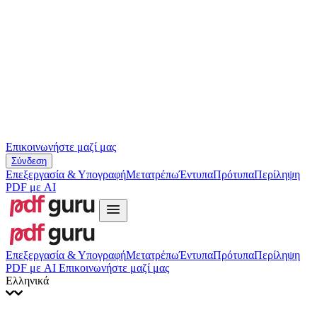
Slovenčina
עברית
Hrvatski
Română
Українська
Tiếng Việt
ไทย
简体中文
繁體中文
Επικοινωνήστε μαζί μας
Σύνδεση
Επεξεργασία & Υπογραφή
Μετατρέπω
Έντυπα
Πρότυπα
Περίληψη
PDF με AI
Επεξεργασία & Υπογραφή
Μετατρέπω
Έντυπα
Πρότυπα
Περίληψη
PDF με AI
Επικοινωνήστε μαζί μας
Ελληνικά