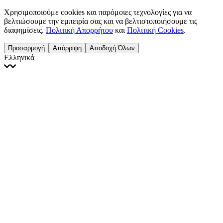
Χρησιμοποιούμε cookies και παρόμοιες τεχνολογίες για να
βελτιώσουμε την εμπειρία σας και να βελτιστοποιήσουμε τις
διαφημίσεις.
Πολιτική Απορρήτου
και
Πολιτική Cookies
.
Προσαρμογή
Απόρριψη
Αποδοχή Όλων
Ελληνικά
English
Français
Italiano
Deutsch
Español
Português
Polski
Ελληνικά
日本語
Türkçe
한국어
العربية
Dutch
bhāṣā
Čeština
Magyar