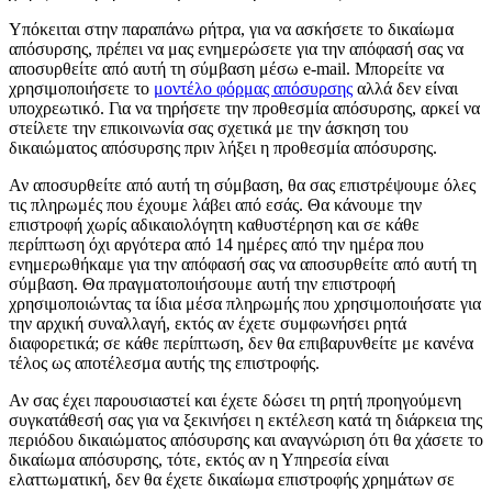
Υπόκειται στην παραπάνω ρήτρα, για να ασκήσετε το δικαίωμα
απόσυρσης, πρέπει να μας ενημερώσετε για την απόφασή σας να
αποσυρθείτε από αυτή τη σύμβαση μέσω e-mail. Μπορείτε να
χρησιμοποιήσετε το
μοντέλο φόρμας απόσυρσης
αλλά δεν είναι
υποχρεωτικό. Για να τηρήσετε την προθεσμία απόσυρσης, αρκεί να
στείλετε την επικοινωνία σας σχετικά με την άσκηση του
δικαιώματος απόσυρσης πριν λήξει η προθεσμία απόσυρσης.
Αν αποσυρθείτε από αυτή τη σύμβαση, θα σας επιστρέψουμε όλες
τις πληρωμές που έχουμε λάβει από εσάς. Θα κάνουμε την
επιστροφή χωρίς αδικαιολόγητη καθυστέρηση και σε κάθε
περίπτωση όχι αργότερα από 14 ημέρες από την ημέρα που
ενημερωθήκαμε για την απόφασή σας να αποσυρθείτε από αυτή τη
σύμβαση. Θα πραγματοποιήσουμε αυτή την επιστροφή
χρησιμοποιώντας τα ίδια μέσα πληρωμής που χρησιμοποιήσατε για
την αρχική συναλλαγή, εκτός αν έχετε συμφωνήσει ρητά
διαφορετικά; σε κάθε περίπτωση, δεν θα επιβαρυνθείτε με κανένα
τέλος ως αποτέλεσμα αυτής της επιστροφής.
Αν σας έχει παρουσιαστεί και έχετε δώσει τη ρητή προηγούμενη
συγκατάθεσή σας για να ξεκινήσει η εκτέλεση κατά τη διάρκεια της
περιόδου δικαιώματος απόσυρσης και αναγνώριση ότι θα χάσετε το
δικαίωμα απόσυρσης, τότε, εκτός αν η Υπηρεσία είναι
ελαττωματική, δεν θα έχετε δικαίωμα επιστροφής χρημάτων σε