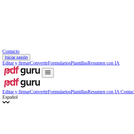
Hrvatski
Română
Українська
Tiếng Việt
ไทย
简体中文
繁體中文
Contacto
Iniciar sesión
Editar y firmar
Convertir
Formularios
Plantillas
Resumen con IA
Editar y firmar
Convertir
Formularios
Plantillas
Resumen con IA
Contac
Español
English
Français
Italiano
Deutsch