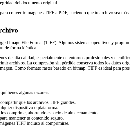
egridad del documento original.
s para convertir imágenes TIFF a PDF, haciendo que tu archivo sea más a
rchivo
Tagged Image File Format (TIFF). Algunos sistemas operativos y programa
an de forma idéntica.
s de alta calidad, especialmente en entornos profesionales y científico
mir archivos. La compresión sin pérdida conserva todos los datos origi
imagen. Como formato raster basado en bitmap, TIFF es ideal para preser
quí tienes algunas razones:
compartir que los archivos TIFF grandes.
lquier dispositivo o plataforma.
 los comprime, ahorrando espacio de almacenamiento.
para mantener tu contenido seguro.
imágenes TIFF incluso al comprimirse.