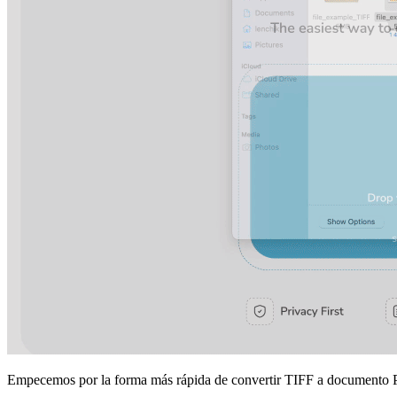
Empecemos por la forma más rápida de convertir TIFF a documento PDF