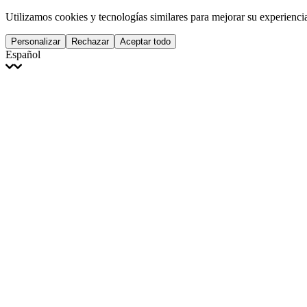
Utilizamos cookies y tecnologías similares para mejorar su experiencia
Personalizar
Rechazar
Aceptar todo
Español
English
Français
Italiano
Deutsch
Español
Português
Polski
Ελληνικά
日本語
Türkçe
한국어
العربية
Dutch
bhāṣā
Čeština
Magyar
Slovenčina
עברית