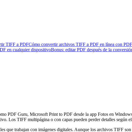
rtir TIFF a PDF
Cómo convertir archivos TIFF a PDF en línea con PD
DF en cualquier dispositivo
Bonus: editar PDF después de la conversió
 como PDF Guru, Microsoft Print to PDF desde la app Fotos en Window
itivo. Los TIFF multipágina o con capas pueden perder detalles según e
 que trabajan con imágenes digitales. Aunque los archivos TIFF son de 