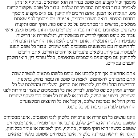
מוסמך יכול לקבוע אם טופס בגדר זה הוא המתאים, בתוקף או ניתן
לאכיפה עבור הנסיבות הספציפיות שלכם. עבור כל טופס שקשור לדיווח
מס, תאימות או תכנון, אתם חייבים להתייעץ עם איש מקצוע מוסמך
בתחום המיסוי, רואה חשבון מוסמך, או יועץ מס מוסמך לפני שאתם
ממלאים, מגישים או מסתמכים על כל טופס כזה. חוקי המס ותקנות
משתנים ומשתנים בתדירות גבוהה ומסוימים לפי תחום שיפוט ומצב אישי.
עבור כל טופס הכפוף לדרישות ממשלתיות, רגולטוריות או דרישות
ספציפיות לגבי התעשייה, אתם חייבים לאמת את הדרישות הנוכחיות
ולהתייעצות עם מקצוענים מוסמכים לפני שימוש. עבור כל טופס הנוגע
לפעולות עסקיות, נושאים פיננסיים או יחסים חוזיים, אתם חייבים
להתייעץ עם מקצוענים מוסמכים מתאימים, כולל עורכי דין, רואי חשבון
ויועצים עסקיים.
אתם אחראים אך ורק לקבוע אם טופס כלשהו מתאים למטרה שבה
אתם מתכוונים להשתמש, לאמת כי טופס זה עומד בחוק, בתקנות
ובדרישות החל עליכם, להבטיח את הדיוק, השלמות וההולמת של כל
המידע המוזן לטופס כלשהו, לבדוק את כל המסמכים שנוצרו בזהירות לפני
השימוש, ביצוע או הגשה, לעדכן או לשנות כל טופס כדי לשקף שינויים
בחוק החל או בנסיבות שלכם, ולקבל את כל היועצים המקצועיים
הדרושים לפני הסתמכות על כל טופס.
איננו עושים כל הצהרות או ערבויות כלשהן לגבי הטפסים. איננו מבטיחים
שטופס כלשהו הוא מדוייק, שלם, עדכני או חסר טעויות. איננו מבטיחים
שטופס כלשהו הוא חוקי מספיק, בתוקף, ניתן לאכיפה או עומד בכל חוק,
תקנה או דרישה במדינה כלשהי. איננו מבטיחים שטופס כלשהו מתאים