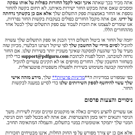
אתה מכיר בכך שאתה
אינך זכאי לקבל החזרות כפולות על אותו עסקה
ומסכים שאם אתה מבקש החזר ישירות מאיתנו, לא תיזום בקשה להחזר
נוספת או החזר באמצעות ספק התשלום שלך
אלא אם כן בקשתך נדחתה
על ידינו
. אם אתה מקבל החזרים כפולים בעקבות בקשות החזר נפרדות,
אנו שומרים לעצמנו את הזכות לעבוד עם ספק התשלום שלך לבטל אחד
מההחזרים הללו.
יוזמה של החזר או ביטול תשלום דרך הבנק או ספק התשלום שלך עשויה
להוביל ל
סיום מיידי של החשבון שלך
לפי שיקול דעתנו הבלעדי, מכיוון שזה
מעיד על כך שהגעת למסקנה שאינך מעוניין יותר בשירות שלנו. אם החזר
נדחה לטובתנו, תוכל לפנות לכתובת
support@pdfguru.com
כדי לדון
בשחזור החשבון שלך. החזרים מזויפים או לא תקינים עשויים להוביל
להחרמה קבועה משימוש בשירות ולפעולה משפטית פוטנציאלית.
כפי שמפורט במדיניות ה**
מדיניות פרטיות**
שלך,
מידע מזהה אישי
שלך עשוי להיחשף לספק השירותים שלנו
כדי לסייע במענה לבקשות
החזר.
ניסויים והצעות פרסום
אנו עשויים להציע ניסויים כאלה או מוקטנים זמינים זמנית לשירות. משך
הניסוי ותנאים יראו בזמן ההצטרפות. אם אתה לא מבטל לפני תום הניסוי,
המנוי שלך יתמקד אוטומטית במנוי בתשלום, והעמלה המתאימה תחויב.
אלא אם כן יש צורך מפורש על פי החוק החלות, איננו מבטיחים תזכורות