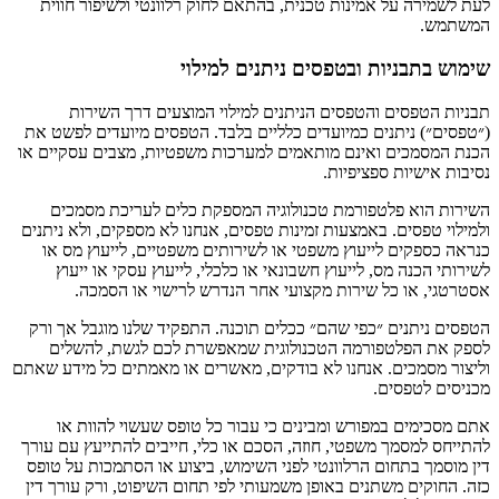
לעת לשמירה על אמינות טכנית, בהתאם לחוק רלוונטי ולשיפור חווית
המשתמש.
שימוש בתבניות ובטפסים ניתנים למילוי
תבניות הטפסים והטפסים הניתנים למילוי המוצעים דרך השירות
(״טפסים״) ניתנים כמיועדים כלליים בלבד. הטפסים מיועדים לפשט את
הכנת המסמכים ואינם מותאמים למערכות משפטיות, מצבים עסקיים או
נסיבות אישיות ספציפיות.
השירות הוא פלטפורמת טכנולוגיה המספקת כלים לעריכת מסמכים
ולמילוי טפסים. באמצעות זמינות טפסים, אנחנו לא מספקים, ולא ניתנים
כנראה כספקים לייעוץ משפטי או לשירותים משפטיים, לייעוץ מס או
לשירותי הכנה מס, לייעוץ חשבונאי או כלכלי, לייעוץ עסקי או ייעוץ
אסטרטגי, או כל שירות מקצועי אחר הנדרש לרישוי או הסמכה.
הטפסים ניתנים ״כפי שהם״ ככלים תוכנה. התפקיד שלנו מוגבל אך ורק
לספק את הפלטפורמה הטכנולוגית שמאפשרת לכם לגשת, להשלים
וליצור מסמכים. אנחנו לא בודקים, מאשרים או מאמתים כל מידע שאתם
מכניסים לטפסים.
אתם מסכימים במפורש ומבינים כי עבור כל טופס שעשוי להוות או
להתייחס למסמך משפטי, חוזה, הסכם או כלי, חייבים להתייעץ עם עורך
דין מוסמך בתחום הרלוונטי לפני השימוש, ביצוע או הסתמכות על טופס
כזה. החוקים משתנים באופן משמעותי לפי תחום השיפוט, ורק עורך דין