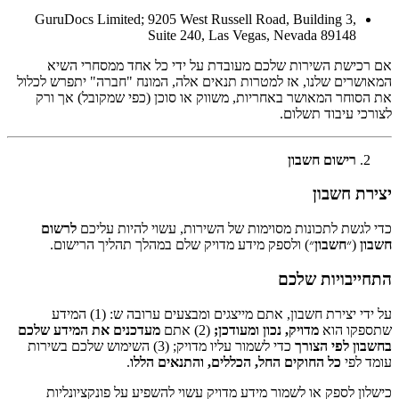
GuruDocs Limited; 9205 West Russell Road, Building 3,
Suite 240, Las Vegas, Nevada 89148
אם רכישת השירות שלכם מעובדת על ידי כל אחד ממסחרי השיא
המאושרים שלנו, אז למטרות תנאים אלה, המונח "חברה" יתפרש לכלול
את הסוחר המאושר באחריות, משווק או סוכן (כפי שמקובל) אך ורק
לצורכי עיבוד תשלום.
רישום חשבון
יצירת חשבון
כדי לגשת לתכונות מסוימות של השירות, עשוי להיות עליכם
לרשום
חשבון
(״
חשבון
״) ולספק מידע מדויק שלם במהלך תהליך הרישום.
התחייבויות שלכם
על ידי יצירת חשבון, אתם מייצגים ומבצעים ערובה ש: (1) המידע
שתספקו הוא
מדויק, נכון ומעודכן;
(2) אתם
מעדכנים את המידע שלכם
בחשבון לפי הצורך
כדי לשמור עליו מדויק; (3) השימוש שלכם בשירות
עומד לפי
כל החוקים החל, הכללים, והתנאים הללו
.
כישלון לספק או לשמור מידע מדויק עשוי להשפיע על פונקציונליות