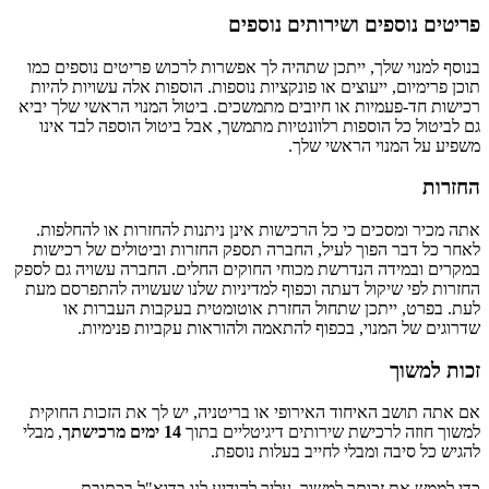
פריטים נוספים ושירותים נוספים
בנוסף למנוי שלך, ייתכן שתהיה לך אפשרות לרכוש פריטים נוספים כמו
תוכן פרימיום, ייעוצים או פונקציות נוספות. הוספות אלה עשויות להיות
רכישות חד-פעמיות או חיובים מתמשכים. ביטול המנוי הראשי שלך יביא
גם לביטול כל הוספות רלוונטיות מתמשך, אבל ביטול הוספה לבד אינו
משפיע על המנוי הראשי שלך.
החזרות
אתה מכיר ומסכים כי כל הרכישות אינן ניתנות להחזרות או להחלפות.
לאחר כל דבר הפוך לעיל, החברה תספק החזרות וביטולים של רכישות
במקרים ובמידה הנדרשת מכוחי החוקים החלים. החברה עשויה גם לספק
החזרות לפי שיקול דעתה וכפוף למדיניות שלנו שעשויה להתפרסם מעת
לעת. בפרט, ייתכן שתחול החזרת אוטומטית בעקבות העברות או
שדרוגים של המנוי, בכפוף להתאמה ולהוראות עקביות פנימיות.
זכות למשוך
אם אתה תושב האיחוד האירופי או בריטניה, יש לך את הזכות החוקית
למשוך חוזה לרכישת שירותים דיגיטליים בתוך
14 ימים מרכישתך
, מבלי
להגיש כל סיבה ומבלי לחייב בעלות נוספת.
כדי לממש את זכותך למשוך, עליך להודיע לנו בדוא"ל בכתובת