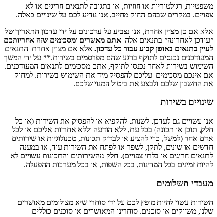
משפטיות, רגולטוריות או חוזיות, או בתגובה לתנאים חריגים או לא
צפויים. במקרים שבהם החוק מחייב, אנו נודיע לכם על שינויים כאלה.
אלא אם כן מצוין אחרת, אנו נצביע על עדכונים על ידי עדכון התאריך של
״עודכן לאחרונה״ בתנאים אלה.
אתם מאשרים ומסכימים שזה אחריותכם
לעיין בתנאים באופן קבוע עבור כל עדכון.
אלא אם מצוין אחרת, התנאים
המעודכנים נכנסים לתוקף ברגע שהם מפרסמים בשירות.** על ידי המשך
השימוש בשירות לאחר נכנסו לתוקף, אתם מסכימים לתנאים המעודכנים.
אם אינכם מסכימים, עליכם להפסיק מיד את השימוש בשירות, למחוק
את החשבון שלכם ולבצע את ביטול המנוי שלכם.
שינויים בשירות
אנו עשויים גם לעדכן, לשנות, להקפיא או להפסיק את השירות (או כל
חלק, תוכן או תכונה) בכל עת, ללא הודעה וללא אחריות אליכם או לכל
אדם אחר (למשל, כדי להציע או לבדוק תכונות, טכנולוגיות או שירותים
חדשים או שונים, לתקן, לשפר או לפתח את השירות עוד, או במענה
לתנאים חריגים או בלתי צפויים). חלק מהשירותים והתכונות עשויים לא
להיות זמינים בכל המדינות, בכל השפות, או בכל מערכות ההפעלה.
מעבדי תשלומים
השירות עשוי להיות מופץ לכם על ידי סוחרי שיא מצולומים מאושרים
שלנו, משווקים או סוכנים. סוחרינו המאושרים או סוכנים כוללים: