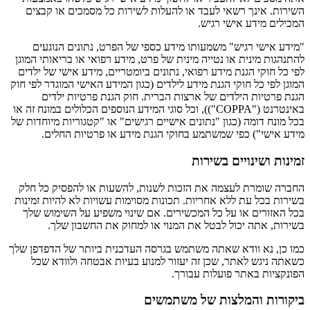
השירות. אינך רשאי לעבד או להעלות לשירות כל מסמכים או קבצים
המכילים מידע אישי רגיש.
"מידע אישי רגיש" משמעותו מידע כספי של הפרט, נתונים הנוגעים
להתנהגות מינית או נטייה מינית של פרט, מידע רפואי או בריאותי המוגן
לפי כל חוקי הגנת מידע רפואי, נתונים ביומטריים, מידע אישי של ילדים
המוגן לפי כל חוקי הגנת מידע לילדים (כגון המידע האישי המוגדר לפי חוק
הגנת פרטיות הילדים של ארצות הברית. חוק הגנת פרטיות ילדים
באינטרנט ("COPPA")), וכל סוגי המידע הנוספים הכלולים במונח זה או
בכל מונח דומה (כגון "נתונים אישיים רגישים" או "קטגוריות מיוחדות של
מידע אישי") כפי שמשתמע בחוקי הגנת מידע או פרטיות החלים.
זמינות ושינויים בשירות
החברה שומרת לעצמה את הזכות לשנות, להשעות או להפסיק כל חלק
בשירות בכל עת ללא אחריות. תכונות מסוימות עשויות לא להיות זמינות
בכל האזורים או על כל המכשירים. אם שינוי משפיע על השימוש שלך
בשירות, אתה יכול לבטל את המנוי או למחוק את החשבון שלך.
כמו כן, נא וודא שאתה משתמש בגרסה העדכנית ביותר של הדפדפן שלך
כשאתה ניגש לאתר, שכן זה יעזור למנוע בעיות אבטחה ולוודא שכל
הפונקציות באתר פועלות עבורך.
ביקורות והמלצות של משתמשים