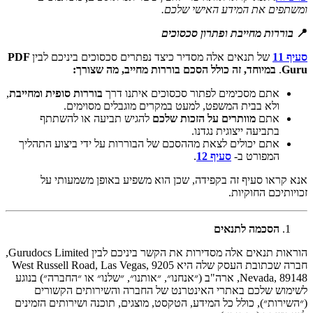
ומשתפים את המידע האישי שלכם.
📍
בוררות מחייבת ופתרון סכסוכים
סעיף 11
של תנאים אלה מסדיר כיצד נפתרים סכסוכים ביניכם לבין
PDF
Guru
.
במיוחד, זה כולל הסכם בוררות מחייב, מה שצורך:
אתם מסכימים לפתור סכסוכים איתנו דרך
בוררות סופית ומחייבת
,
ולא בבית המשפט, למעט במקרים מוגבלים מסוימים.
אתם
מוותרים על הזכות שלכם
להגיש תביעה או להשתתף
בתביעה ייצוגית נגדנו.
אתם יכולים לצאת מההסכם של הבוררות על ידי ביצוע התהליך
המפורט ב-
סעיף 12
.
אנא קראו סעיף זה בקפידה, שכן הוא משפיע באופן משמעותי על
זכויותיכם החוקיות.
הסכמה לתנאים
הוראות תנאים אלה מסדירות את הקשר ביניכם לבין
Gurudocs Limited,
חברה שכתובת העסק שלה היא 9205 West Russell Road, Las Vegas,
Nevada, 89148, ארה"ב
(״אנחנו״, ״אותנו״, ״שלנו״ או ״החברה״) בנוגע
לשימוש שלכם באתרי האינטרנט של החברה והשירותים הקשורים
(״השירות״), כולל כל המידע, הטקסט, מוצגים, תוכנה ושירותים הזמינים