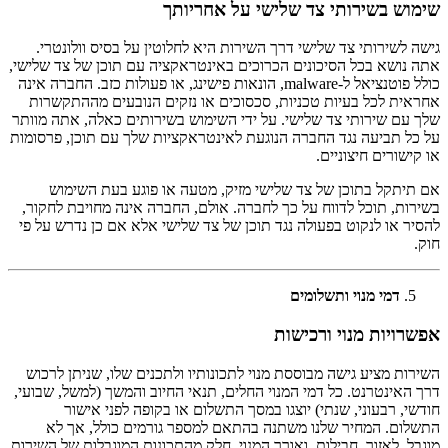
שימוש בשירותי צד שלישי על אחריותך
גישה לשירותי צד שלישי דרך השירות היא לחלוטין על בסיס וולונטרי.
אתה נושא בכל הסיכונים הכרוכים באינטראקציה עם תוכן של צד שלישי,
כולל פוטנציאל ל-malware, הונאות פישינג, או פעולות כזב. החברה אינה
אחראית לכל בעיות טכניות, סכסוכים או נזקים הנובעים מההתקשרות
שלך עם שירותי צד שלישי. על ידי השימוש בשירותים כאלה, אתה מוותר
על כל תביעה נגד החברה הנוגעת לאינטראקציות שלך עם תוכן, פרסומות
או קישורים חיצוניים.
אם תיתקל בתוכן של צד שלישי מזיק, מטעה או פוגע בעת השימוש
בשירות, תוכל לדווח על כך לחברה. אולם, החברה אינה מחויבת לחקור,
להסיר או לנקוט בפעולה נגד תוכן של צד שלישי אלא אם כן נדרש על פי
חוק.
דמי מנוי ותשלומים
אפשרויות מנוי ורכישות
השירות מציע גישה מבוססת מנוי לתכונותיו ולתכנים שלו, שניתן לרכוש
דרך האינטרנט. כל דמי המנוי החלים, תנאי החיוב והמשך (למשל, שבועי,
חודשי, רבעוני, שנתי) יוצגו במסך התשלום או בקופה לפני אישור
התשלום. המחיר שלנו משתנה בהתאם למספר גורמים כולל, אך לא
מוגבל, לאזור, חבילות, ואורך המנוי. חלק מהתכונות המוגבלות של השירות