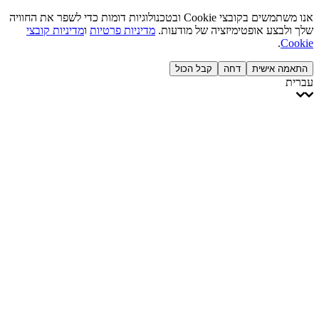
אנו משתמשים בקובצי Cookie ובטכנולוגיות דומות כדי לשפר את החוויה
שלך ולבצע אופטימיזציה של מודעות.
מדיניות פרטיות
ו
מדיניות קובצי
.
Cookie
התאמה אישית
דחה
קבל הכול
עברית
English
Français
Italiano
Deutsch
Español
Português
Polski
Ελληνικά
日本語
Türkçe
한국어
العربية
Dutch
bhāṣā
Čeština
Magyar