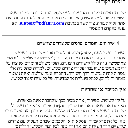
תמיכת לקוחות
שירותי תמיכת לקוחות מסופקים לפי שיקול דעת החברה. למרות שאנו
עשויים לעזור למשתמשים, אין חובה לספק תמיכה או להגיב לפניות. אם
אתה זקוק לעזרה, צור קשר בכתובת
support@pdfguru.com
, ואנו
נענה בהקדם האפשרי.
שירותים, חומרים ופרסום של צדדים שלישיים
השירות עשוי לשלב, לספק גישה או להציג תוכן משירותי צד שלישי,
אתרים, תוכנה, פרסומות וחומרים אחרים ("
שירותי צד שלישי
" ו"
חומרי
צד שלישי
"). זה כולל קישורים חיצוניים, תוכן משולב וחומרים שנוצרו על
ידי משתמשים שהועברו על ידי צדדים שלישיים. למרות שתכונות אלו
עשויות להיות נגישות דרך השירות, החברה אינה שולטת ואינה נושאת
באחריות לתוכן, לפונקציונליות או למדיניות של כל שירותי צד שלישי.
אין תמיכה או אחריות
על ידי השימוש בשירות, אתה מכיר בכך שהחברה אינה מאשרת,
מאמתת או נושאת באחריות לדיוק, חוקיות, איכות או אמינות של כל
שירותי צד שלישי או חומרים של צד שלישי. חלק מהתוכן הזה עשוי להיות
לא מקובל, פוגע או מטעה, והחברה אינה אחראית לכל חשיפה לחומר
כזה. כל אינטראקציות, עסקאות או הסכמים שבהם תעסוק עם צדדים
שלישיים דרך השירות הם אך ורק בינך לבין הצד השלישי הרלוונטי.