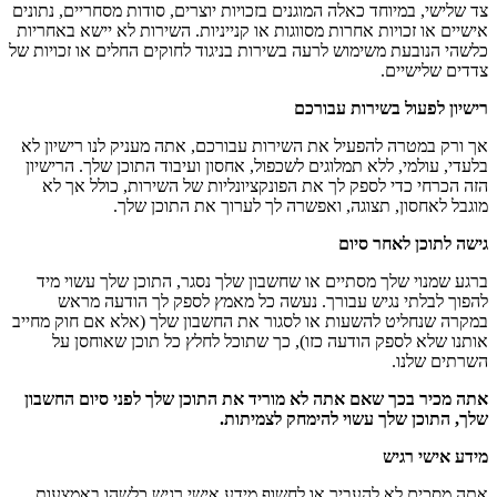
צד שלישי, במיוחד כאלה המוגנים בזכויות יוצרים, סודות מסחריים, נתונים
אישיים או זכויות אחרות מסווגות או קנייניות. השירות לא יישא באחריות
כלשהי הנובעת משימוש לרעה בשירות בניגוד לחוקים החלים או זכויות של
צדדים שלישיים.
רישיון לפעול בשירות עבורכם
אך ורק במטרה להפעיל את השירות עבורכם, אתה מעניק לנו רישיון לא
בלעדי, עולמי, ללא תמלוגים לשכפול, אחסון ועיבוד התוכן שלך. הרישיון
הזה הכרחי כדי לספק לך את הפונקציונליות של השירות, כולל אך לא
מוגבל לאחסון, תצוגה, ואפשרה לך לערוך את התוכן שלך.
גישה לתוכן לאחר סיום
ברגע שמנוי שלך מסתיים או שחשבון שלך נסגר, התוכן שלך עשוי מיד
להפוך לבלתי נגיש עבורך. נעשה כל מאמץ לספק לך הודעה מראש
במקרה שנחליט להשעות או לסגור את החשבון שלך (אלא אם חוק מחייב
אותנו שלא לספק הודעה כזו), כך שתוכל לחלץ כל תוכן שאוחסן על
השרתים שלנו.
אתה מכיר בכך שאם אתה לא מוריד את התוכן שלך לפני סיום החשבון
שלך, התוכן שלך עשוי להימחק לצמיתות.
מידע אישי רגיש
אתה מסכים לא להעביר או לחשוף מידע אישי רגיש כלשהו באמצעות