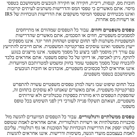
חובות מס, קנסות, ריבית, חקירה או חקירה הנובעים משימושכם בטפסי
מיסוי. אתם מאשרים כי טפסי המס והדרישות משתנים לעיתים קרובות
ואיננו מבטיחים שטפסי המיסוי משקפים את הדרישות הנוכחיות של IRS
או רשויות מס אחרות.
טפסים משפטיים וחוזים
. עבור כל הטפסים שמהווים או מתייחסים
למסמכים משפטיים, חוזים או הסכמים, אתם מאשרים שהדרישות
המשפטיות משתנות לפי תחום שיפוט ושהחוק חוזר יוגד. איננו מספקים
ייעוץ משפטי ואיננו עוסקים בפרקטיקה המשפטית. אתם חייבים להתייעץ
עם עורך דין מוסמך לפני ביצוע כל מסמך משפטי. איננו מייצגים בנוגע
לתוקף, ניתן לאכיפה, או דיוקו של כל טופס משפטי. אתם אחראים בלבד
להבטיח שכל מסמך משפטי עומד בחוק ומשמש למטרותכם המיועדות.
איננו אחראים לכל סכסוכים משפטיים, אובדנים או חובות הנובעים
משימושכם בטפסי משפטים.
בכל תחום שיפוט שבו גישה למתן טפסים משפטיים עשויה להתפרש
כפרקטיקה משפטית, אתם מאשרים שאנחנו לא עוסקים בתחום זה,
שהספקת הטפסים היא מותרת כספקות טכנולוגיים ולא שירותים
משפטיים, ושאתם תשקלו פנייה לעורכי דין לפני השימוש בכל טופס
משפטי.
טפסים ממשלתיים ורגולטוריים
. עבור כל הטפסים המיועדים להגשה מול
סוכנויות ממשלתיות או רשויות רגולטוריות, אתם אחראים לאמת שטופס
כלשהו יספק את הדרישות הנוכחיות של הסוכנות או גוף רגולטורי. עליכם
לאמת בעצמכם מועדי הגשה, משימות ודרישות. איננו אחראים להגשות