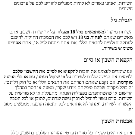
השירות, ואנחנו עשויים לא להיות מסוגלים להודיע לכם על עדכונים
חשובים.
הגבלת גיל
השירות מיועד ל
משתמשים בגיל 18 ומעלה
. על ידי יצירת חשבון, אתם
מאשרים שאתם
לפחות בני 18
ויש לכם את הסמכות החוקית להיכנס
לעסקה זו ולציית לתנאים הללו. אם אתם מתחת לגיל 18, אתם
אסורים
משימוש בשירות.
הקפאת חשבון או סיום
אנו שומרים לעצמנו את הזכות
להקפיא או לסיים את החשבון שלכם
ולצמצם את הגישה שלכם לשירות
על פי שיקול דעתנו, עם או בלי הודעה
מוקדמת
, אם נקבע שאתם הפרתם את התנאים הללו או כל חוק רלוונטי.
זה כולל מקרים שבהם סיפקתם מידע שקרי, מטעה או חסר במהלך
הרישום או שהשתתפתם בפעילות הונאה, מתעללת או לא מורשית על
השירות. סיום עשוי להוביל לאובדן גישה לנתונים, לתוכן או לכל הטבה
הקשורה לשירות, ואנחנו לא אחראים לכל תוצאה הנובעת ממעשים מסוג
זה.
אבטחת חשבון
אתם אחראים לשמור על סודיות פרטי ההזדהות שלכם בחשבון, כולל