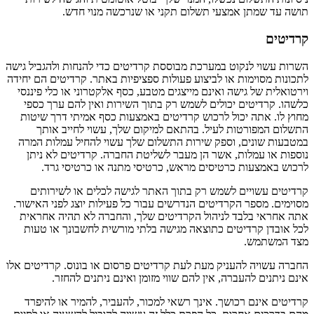
תושה עד שמתן אמצעי תשלום תקני או שנרכשה מנוי חדש.
קרדיטים
השרות עשוי לנקוט במערכת מבוססת קרדיטים כדי להנחות ולהגביל גישה
לתכונות מסוימות או לביצוע פעולות ספציפיות באתר. קרדיטים הם יחידה
וירטואלית של גישה ואינם מייצגים מטבע, כסף אלקטרוני או כלי פיננסי
כלשהו. קרדיטים יכולים לשמש רק בתוך השירות ואין להם ערך כספי
מחוץ לו. אתה יכול לרכוש קרדיטים באמצעות כסף אמיתי דרך שיטות
התשלום המפורטות לעיל. בהתאם למיקום שלך, עשוי לחייב אותך
במטבעות שונים, וספק שירות התשלום שלך עשוי להחיל עמלות המרה
נוספות או עמלות, אשר הן מעבר לשליטת החברה. קרדיטים לא ניתן
לרכוש באמצעות כרטיסים מראש, כרטיסי מתנה או כרטיסי גרד.
קרדיטים עשויים לשמש רק בתוך האתר לגישה לכלים או לשירותים
מסוימים. מספר הקרדיטים הנדרשים עבור כל פעילות יוצג לפני האישור.
אתה אחראי בלבד לניהול הקרדיטים שלך, והחברה לא תהיה אחראית
לכל אובדן קרדיטים כתוצאה מגישה בלתי מורשית לחשבונך או טעות
מצד המשתמש.
החברה עשויה להעניק מעת לעת קרדיטים פרסום או בונוס. קרדיטים אלו
אינם ניתנים להעברה, אין להם שווי מזומן ואינם ניתנים להחזר.
קרדיטים אינם רכושך. אינך רשאי למכור, להעביר, להמיר או להיפרד