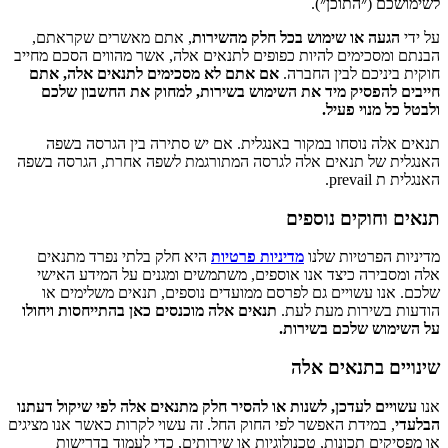
לשימושכם (״התוכן״).
על ידי
הגעה או שימוש בכל חלק מהשירות
, אתם מאשרים שקראתם,
הבנתם ומסכימים להיות כפופים לתנאים אלה, אשר מהווים הסכם מחייב
חוקית ביניכם לבין החברה.
אם אתם לא מסכימים לתנאים אלה, אתם
חייבים להפסיק מיד את השימוש בשירות, למחוק את החשבון שלכם
ולבטל כל מנוי פעיל.
תנאים אלה נוסחו במקור באנגלית. אם יש סתירה בין הגרסה בשפה
האנגלית של תנאים אלה לגרסה המתורגמת לשפה אחרת, הגרסה בשפה
האנגלית ת prevail.
תנאים וחוקים נוספים
מדיניות הפרטיות שלנו
מדיניות פרטיות
היא חלק בלתי נפרד מתנאים
אלה ומסבירה כיצד אנו אוספים, משתמשים ומגנים על המידע האישי
שלכם. אנו עשויים גם לפרסם ממועדים נוספים, תנאים משלימים או
הודעות בשירות מעת לעת.
תנאים אלה מוכנסים כאן בהתייחסות ויחולו
על השימוש שלכם בשירות.
שינויים בתנאים אלה
אנו
עשויים לעדכן, לשנות או להסיר חלק מתנאים אלה לפי שיקול דעתנו
הבלעדי
, במידת האפשר לפי החוק החל. זה עשוי לקרות כאשר אנו מציגים
או מפסיקים תכונות, טכנולוגיות או שירותים, כדי לעמוד בדרישות