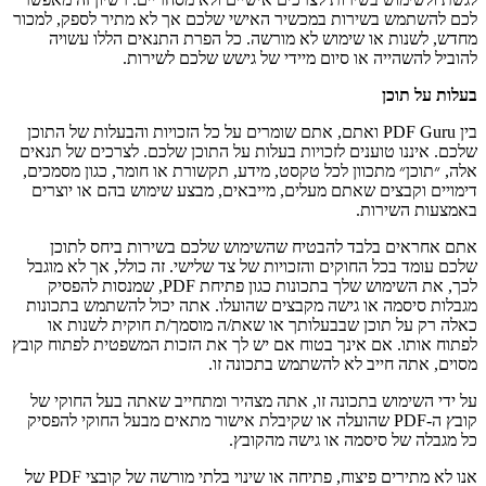
לכם להשתמש בשירות במכשיר האישי שלכם אך לא מתיר לספק, למכור
מחדש, לשנות או שימוש לא מורשה. כל הפרת התנאים הללו עשויה
להוביל להשהייה או סיום מיידי של גישש שלכם לשירות.
בעלות על תוכן
בין PDF Guru ואתם, אתם שומרים על כל הזכויות והבעלות של התוכן
שלכם. איננו טוענים לזכויות בעלות על התוכן שלכם. לצרכים של תנאים
אלה, ״תוכן״ מתכוון לכל טקסט, מידע, תקשורת או חומר, כגון מסמכים,
דימויים וקבצים שאתם מעלים, מייבאים, מבצע שימוש בהם או יוצרים
באמצעות השירות.
אתם אחראים בלבד להבטיח שהשימוש שלכם בשירות ביחס לתוכן
שלכם עומד בכל החוקים והזכויות של צד שלישי. זה כולל, אך לא מוגבל
לכך, את השימוש שלך בתכונות כגון פתיחת PDF, שמנסות להפסיק
מגבלות סיסמה או גישה מקבצים שהועלו. אתה יכול להשתמש בתכונות
כאלה רק על תוכן שבבעלותך או שאת/ה מוסמך/ת חוקית לשנות או
לפתוח אותו. אם אינך בטוח אם יש לך את הזכות המשפטית לפתוח קובץ
מסוים, אתה חייב לא להשתמש בתכונה זו.
על ידי השימוש בתכונה זו, אתה מצהיר ומתחייב שאתה בעל החוקי של
קובץ ה-PDF שהועלה או שקיבלת אישור מתאים מבעל החוקי להפסיק
כל מגבלה של סיסמה או גישה מהקובץ.
אנו לא מתירים פיצוח, פתיחה או שינוי בלתי מורשה של קובצי PDF של