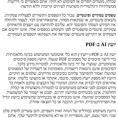
שנדחו, מועדים חסרים או לשימוש לא חוקי. אתם מאשרים כי דרישות
ממשלתיות ורגולטוריות משתנות לעיתים קרובות וללא הודעה.
טפסים עסקיים ופיננסיים
. עבור כל הטפסים הקשורים לפעולות עסקיות,
נושאים פיננסיים, או עסקאות מסחר, אתםאחראים לבד, לעצור ולהתלה
את המידע העסקי והפיננסי יהא. עליכם להתייעץ עם יועצים מתאימים
עסקיים, פיננסיים ומשפטיים לפני השימוש בטפסים אלה. איננו יודעים אם
העסקים או הקרקע פיננסיים שמראה את העסקאו הטפסים העסקיים.
יועץ AI ב-PDF
יועץ AI ב-PDF (״יועץ״) הוא כלי אוטומטי המשתמש בבינה מלאכותית
כדי לייצר סיכומים של מסמכים PDF שנעלו. היועץ מספק סיכומים
אוטומטיים, שנוצרו על ידי בינה מלאכותית, למטרות מידע בלבד.
הסיכומים אינם גרסאות רישמיות, מאומתות או רשמיות של המסמכים
שהועלו ואסור להסתמך עליהם כסיכומים מדויקים, שלמים או חוקיים.
היועץ לא מספק ייעוץ משפטי, פיננסי, אקדמי או מקצועי כלשהו. אתם
אחראים לבד לבדוק את התוכן המקורי של הקבצים שלכם ולאמת כל
מידע מסוכם לפני שאתם משתמשים בו למטרות מקצועיות או קבלת
החלטות. איננו מבטיחים שהיועץ יתרגם, יסכם או ישמור על המשמעות
של המסמכים שהועלו. איננו מבטיחים או מבטיחים שהשימוש ביועץ יגדיל
את הפרודוקטיביות, הדיוק, ההבנה או כל תוצאה אחרת.
היועץ משתמש במודלים של הנחה ואות השפיים, והם עשויים להפיק פלט
שגוי, חסר טעם, ישן, מטפירות יון או לא מתאימים להקשר שלך. אתם