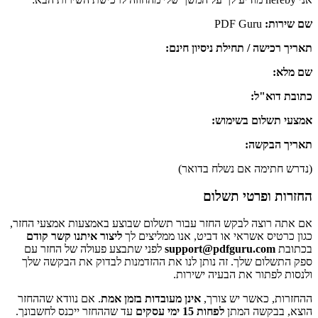
שם שירות:
PDF Guru
תאריך רכישה / תחילת ניסיון חינם:
שם מלא:
כתובת דוא"ל:
אמצעי תשלום בשימוש:
תאריך הבקשה:
(נדרש חתימה אם נשלח בדואר)
החזרות ופרטי תשלום
אם אתה רוצה לבקש החזר עבור תשלום שבוצע באמצעות אמצעי החזר,
כגון כרטיס אשראי או דביט, אנו ממליצים לך
ליצור איתנו קשר קודם
בכתובת
support@pdfguru.com
לפני שתבצע פעולה של החזר עם
ספק התשלום שלך. זה נותן לנו את ההזדמנות לבדוק את הבקשה שלך
ולנסות לפתור את הבעיה ישירות.
ההחזרות, כאשר יש צורך,
אינן מעובדות בזמן אמת
. אם נוודא שההחזר
הוצא, בבקשה המתן
לפחות 15 ימי עסקים
עד שההחזר ייכנס לחשבונך.