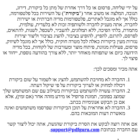
על ידי שליחה, פרסום או כל דרך אחרת של מתן כל ביקורת, דירוג,
תגובה, המלצה או משוב אחר ("
ביקורת
") על השירות בכל פלטפורמה,
כולל אך לא מוגבל לאתרים, פלטפורמות מדיה חברתית או ישירות
לחברה, אתה מעניק לחברה ולשותפיה זכות לא בלעדית, עולמית,
מתמדת, בלתי הפיכה, ללא תמלוגים, להעביר, לשכפל, לשנות, להתאים,
לפרסם, לתרגם, להפיץ, להופיע בציבור, להציג בציבור וליצור יצירות
נגזרות מעין ביקורות כאלה לכל מטרה חוקית, כולל אך לא מוגבל לשיווק,
פרסום, פעילות מגוונת, פיתוח מוצר ומעורבות של לקוחות, בכל מדיה
הידועה כיום או שתפותח מאוחר יותר, ללא צורך בהודעה נוספת, ייחוד או
פיצוי לך.
אתה מכיר ומסכים לכך:
החברה לא מחויבת להשתמש, להציג או לשמור על שום ביקורת
ויכולה למחוק או לערוך ביקורות על פי שיקול דעתה.
החברה עשויה להשתמש בביקורות בשילוב עם שם המשתמש שלך
שמוצג בפומבי, תמונת פרופיל או מידע מזהה אחר (אם זמין), אלא
אם כן תבקש אנונימיות בכתב.
החברה לא אחראית על תוכן הביקורות שפרסמו משתמשים ואינה
מאשרת דעות המובאות בהם.
אם אתה רוצה לבקש את הסרת ביקורת שהגשת, אתה יכול ליצור קשר
עם החברה בכתובת
support@pdfguru.com
.