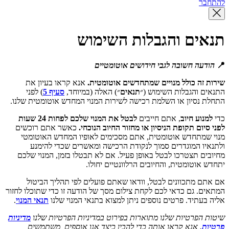
להתחבר
תנאים והגבלות השימוש
📍
הודעה חשובה לגבי חידושים אוטומטיים
שירות זה כולל מנויים שמתחדשים אוטומטית.
אנא קראו בעיון את
התנאים והגבלות השימוש (״
תנאים
״) האלה (במיוחד,
סעיף 5
) לפני
התחלת נסיון או השלמת רכישה לשירות המנוי המחדש אוטומטית שלנו.
כדי
למנוע חיוב
, אתם חייבים
לבטל את המנוי שלכם לפחות 24 שעות
לפני סיום תקופת הניסיון או מחזור החיוב הנוכחי.
כאשר אתם רוכשים
מנוי שמתחדש אוטומטית, אתם מסכימים לאופיו המחדש האוטומטי
ולתנאיו המוגדרים סמוך לנקודת הרכישה ומאשרים שכדי להימנע
מחיובים תצטרכו לבטל באופן פעיל. אם לא תבטלו בזמן, המנוי שלכם
יתחדש אוטומטית, והחיובים הרלוונטיים יחולו.
אם אתם מתכוונים לבטל, וודאו שאתם פועלים לפי תהליך הביטול
המתאים. גם כדאי לכם לקחת צילום מסך של הודעה זו כדי שתוכלו לחזור
אליה בעתיד. פרטים נוספים ניתן למצוא בתנאי המנוי שלנו
תנאי המנוי
.
שיטות הפרטיות שלנו מתוארות בפירוט במדיניות הפרטיות שלנו
מדיניות
פרטיות
. אנא קראו אותה כדי להבין כיצד אנו אוספים, משתמשים