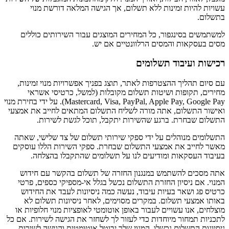
עשויות להיות זמינות ללא תשלום, אך הגישה המלאה דורשת מנוי
בתשלום.
למשתמשים בסינגפור, כל המחירים המוצגים עבור השירותים כוללים
מסים בעסקאות והמסים הרלוונטיים אם יש.
רכישות ועיבוד תשלומים
עם סיום תהליך ההצטרפות לאתר, תוצג בפניך אפשרויות מנוי זמינות,
מחירים, תקופות ושיטות תשלום מקובלות (למשל, כרטיסי אשראי
Mastercard, Visa, PayPal, Apple Pay, Google Pay). על ידי בחירת מנוי
ואישור התשלום, אתה מורה לשליח התשלום המתאים לחייב את אמצעי
התשלום שבחרת. ברגע שהשירות יתקבל, תוכל לגשת לשירות.
התשלומים מנוהלים על ידי ספקי שירותי תשלום של צד שלישי, שאתה
מאשר לחייב את אמצעי התשלום שבחרת. ספקי השירות הללו עוסקים
בעיבוד העסקאות ומודיעים לנו על תשלומים שהתקבלו בהצלחה.
אתה מסכים להשתמש במנגנון החזרה של תשלום בהקשר עם חידוש
המנוי. אם ניסיון החזרת התשלום נכשל בגלל אי-מספיקי כספים, פרטי
כרטיס פג ושאר בעיות עיבוד, נעשה כמה ניסיונות לעבד את החידוש
באותו אמצעי תשלום. במקרים מסוימים, לאחר ניסיונות תשלום לא
מוצלחים, אנו עשויים לעבור באופן אוטומטי לאופציות מנוי חלופיות או
לתכניות תמחור מיוחדות כדי לעזור לך לשחזר את הגישה לשירות. אם כל
ניסיונות התשלום נכשלו, המנוי שלך יבוטל אוטומטית והגישה לשירות