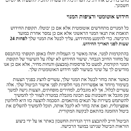
מהם בדרכים אחרות. כל הפרת כלל זה עשויה להוביל להשעיה או לסיום
חשבונך.
חידוש אוטומטי ורציפות המנוי
כל המנויים מתחדשים אוטומטית אלא אם כן יבוטלו. תקופת החידוש
תואמת את תנאי המנוי הראשוני אלא אם כן נמסר אחרת במועד
הרכישה. כדי להימנע מהחידוש, עליך לבטל את המנוי שלך
לפחות 24
שעות לפני תאריך החידוש
.
בהתקדמות למנוי, אתה מאשר כי העמלות יחולו באופן תקופתי בהתבסס
על מחזור החיוב הנבחר. שיעור החידוש לא יעלה על השיעור של תקופת
המנוי הקודמת, למעט כל פרסומות (מבצע) והנחות מחיר, אלא אם כן אנו
מודיעים לך על שינוי בשיעור לפני חידוש האוטומטית שלך.
כאשר אתה בוחר לבטל את המנוי שלך, עשויים להציג בפניך הצעות
בשימור מיוחד או אפשרויות מנוי חלופיות לפני אישור הביטול שלך. אלה
עשויים לכלול, אך לא מוגבלים, למחירים מופחתים, הצעות גישה למשך
זמן מוגבל או חשבונות עם תכונה מוגבלת במטרה לעזור לך להמשיך
להשתמש בשירות על תנאים מותאמים. הסכמה להצעה כזו היא לחלוטין
אופציונלית, ואם אתה בוחר לא לקבל אותה, תוכל להמשיך להשלים את
ביטול ההזמנה בהתאם לבקשה המקורית.
הביטול חייב להתבצע דרך הגדרות החשבון באתר או על ידי ביצוע
הוראות הביטול שניתנו במועד הרכישה.