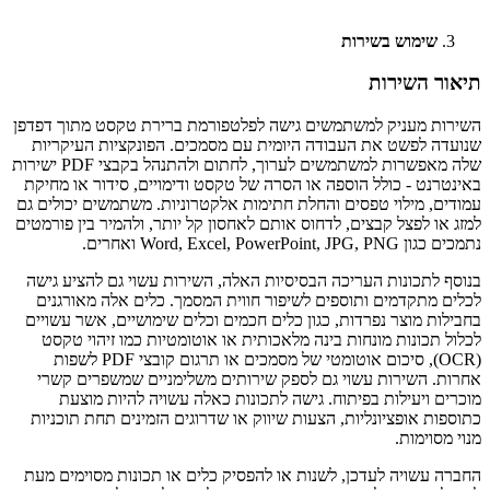
צור קשר
שימוש בשירות
תיאור השירות
השירות מעניק למשתמשים גישה לפלטפורמת ברירת טקסט מתוך דפדפן
שנועדה לפשט את העבודה היומית עם מסמכים. הפונקציות העיקריות
שלה מאפשרות למשתמשים לערוך, לחתום ולהתנהל בקבצי PDF ישירות
באינטרנט - כולל הוספה או הסרה של טקסט ודימויים, סידור או מחיקת
עמודים, מילוי טפסים והחלת חתימות אלקטרוניות. משתמשים יכולים גם
למזג או לפצל קבצים, לדחוס אותם לאחסון קל יותר, ולהמיר בין פורמטים
נתמכים כגון Word, Excel, PowerPoint, JPG, PNG ואחרים.
בנוסף לתכונות העריכה הבסיסיות האלה, השירות עשוי גם להציע גישה
לכלים מתקדמים ותוספים לשיפור חווית המסמך. כלים אלה מאורגנים
בחבילות מוצר נפרדות, כגון כלים חכמים וכלים שימושיים, אשר עשויים
לכלול תכונות מונחות בינה מלאכותית או אוטומטיות כמו זיהוי טקסט
(OCR), סיכום אוטומטי של מסמכים או תרגום קובצי PDF לשפות
אחרות. השירות עשוי גם לספק שירותים משלימניים שמשפרים קשרי
מוכרים ויעילות בפיתוח. גישה לתכונות כאלה עשויה להיות מוצעת
כתוספות אופציונליות, הצעות שיווק או שדרוגים הזמינים תחת תוכניות
מנוי מסוימות.
החברה עשויה לעדכן, לשנות או להפסיק כלים או תכונות מסוימים מעת