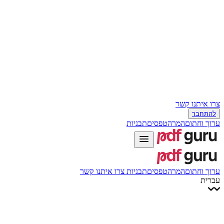
Slovenčina
עברית
Hrvatski
Română
Українська
Tiếng Việt
ไทย
简体中文
繁體中文
צרו איתנו קשר
להתחבר
ערוך וחתום
המרה
טפסים
תבניות
ערוך וחתום
המרה
טפסים
תבניות
צרו איתנו קשר
עברית
English
Français