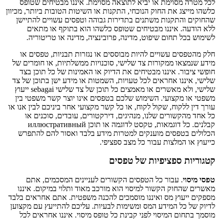
לכל מטרה מסוימת או יביא לתוצאה מסוימת. איננו מבטיחים שטופס
כלשהו מייצג את החוק הנוכחי, התקנות או השיטות הטובות ביותר, מכיוון
שהחוקים והתקנות משתנים בתדירות גבוהה וטפסים עשויים להתיישן
ללא הודעה. איננו מבטיחים שטופס כלשהו הוא בתוקף או מתאים
לשימוש בכל תחום שיפוט, מדינה, פרובינציה, מדינה או טריטוריה.
חלק מהטפסים עשויים להיות מבוססים או נגזרות תבניות, טפסים או
מידע שנמצאו ממקורות צד שלישי, סוכנויות ממשלתיות, או חומרים של
חופשי ציבור. איננו מבטיחים את הדיוק או האמינות של כל תוכן בצד
שלישי, איננו אחראים לכל טעויות, השמטות או מידע ישן בתוכן של צד
שלישי, ולא מאשרים או מאמצים כל תוכן של צד שלישי sebagai ייעוץ
משפטי או מקצועי. השימוש שלכם בטפסים אינו יוצר קשר משפטי בין
עורך דין ללקוח, שקול לקוח, או כל קשר מקצועי אחר ביניכם לבין אנו או
כל אחד מהקשורים שלנו, מנהיגים, דירקטורים, עובדים, סוכנים או
קבלנים. כל דוגמאות, טקסט לדוגמה או תוכן иллюстративный
הכלולים בטפסים מוענקים למטרות מידע בלבד ואסור להם להתפרש
כייעוץ או המלצות עבור כל מצב ספציפי.
קטגוריות ספציפיות של טפסים
טפסי מיסוי
. עבור כל הטפסים הקשורים לעניינים המסכמים, אתם
מאשרים שהחוק הקשור למיסוי הוא מורכב מאוד ותלוי במיקום. איננו
מספקים ייעוץ מס ואיננו מוסמכים להכנה משפטית. אתם אחראים בלבד
לדיוק של כל המידע המס ומשימות לבעיות. עליכם להתייעץ עם מקצוען
מוסמך בתחום המיסוי לפני קבינת כל טופס מיסוי. איננו אחראים לכל