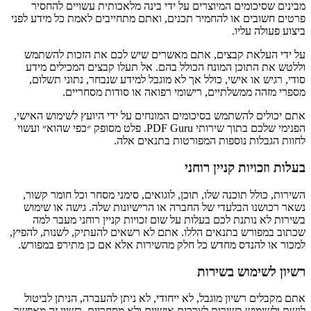
מבינים שסיכומים המיוצרים על ידי בינה מלאכותית עשויים להחסיר
פרטים חשובים או להחמיר תכנים, ואתם מתחייבים לאמת כל מידע לפני
ביצוע פעולה עליו.
על ידי העלאת קבצים, אתם מאשרים שיש לכם את הזכות להשתמש
וללטש את התוכן המונח הכולל בהם. אל תעלו קבצים המכילים מידע
סודי, רגיש או אישי, כולל אך לא מוגבל למידע שנבחר, נתוני תשלום,
מספרי מזהה ממשלתיים, רישומי רפואה או סודות מסחריים.
אתם יכולים להשתמש בסיכומים המונחים על ידי היועץ לשימוש האישי,
הפנימי שלכם בתוך שירותי PDF Guru. פלט מסופק ״כפי שהוא״ ועשוי
לחוות הגבלות נוספות המפורטות בתנאים אלה.
בעלות וזכויות קניין רוחני
השירות, כולל תוכנה שלו, תוכן, לוגואים, סימני מסחר וכל חומר קשור,
נשאר רכושנו הבלעדי של החברה או הרישיונות שלה. גישה או שימוש
בשירות לא נותנת לכם בעלות על שום זכויות קניין רוחני מעבר למה
שכתוב במפורש בתנאים הללו. אתם לא רשאים להעתיק, לשנות, להפיץ,
למכור או להנדס מחדש כל חלק מהשירות אלא אם כן מתירפ במפורש.
רשיון לשימוש בשירות
אתם מקבלים רשיון מוגבל, לא ייחודי, לא ניתן להעברה, הניתן לביטול
לגשת ולשימוש בשירות לצרכים אישיים ולא מסחריים. רשיון זה מאפשר