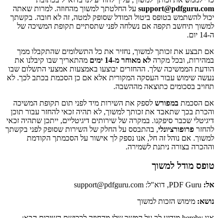
support@pdfguru.com
על החלטתך למשוך מהחוזה. למרות שאתה
יכול להשתמש בטופס ביטול המודל שסופק למטה, זה לא חובה. בקשתך
למשוך תיחשב תקפה אם נשלחה לפני שתסתיים תקופת המשיכה של
ה-14 יום.
אם תבצע את זכותך למשוך, נחזיר את כל התשלומים שהתקבלו ממך
במהירות, ובכל מקרה
לא מאוחר מ-14 ימים
מהתאריך שבו קיבלנו את
הודעת הממשיכה שלך. ההחזרים יבוצעו באמצעות אמצעי התשלום שבו
נעשה שימוש עבור העסקה המקורית אלא אם כן הסכמת בכתב לכך. לא
תחויב בסכומים כתוצאה מההשבה.
אם הסכמת
במפורש
לספק את השירות מיד לפני תום תקופת המשיכה
והכרת בכך שתאבד את זכותך למשוך, לא תהיה זכאי להחזר עבור תוכן
דיגיטלי שכבר סיפקנו. במקרה של שירותים דיגיטליים, ייתכן שתהיה זכאי
להחזר
פרופורציונלי
, בהתבסס על החלק של השירות שסופק לפני בקשתך
למשוך. אם נוהל זה חל, אנו נספק לך אישור על הסכמתך הקודמת
וההכרה בצורה ניתנת לשמירה.
טופס מודל למשוך
אל:
PDF Guru, דוא"ל: support@pdfguru.com
נושא:
מימוש הזכות למשוך
אני hereby מודיע לך על המשך שלי מהחוזה לרכישת השירות הבא: