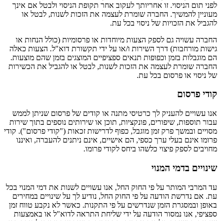
לפני תום הניסוי. זו אחריותך לעקוב אחר תקופת הניסוי ולבטל אם אינך
מעוניין להמשיך. החברה שומרת לעצמה את הזכות לשנות, לבטל או
להגביל את הזכויות של ניסוי בכל עת.
החברה עשויה גם לספק הצעות מיוחדות או פרסומיות (כולל הנחות או
גישות מורחבות) דרך השירות ו/או על ידי תקשורת דוא"ל. הצעות כאלה
הם מוגבלות בזמן וכפופות תנאים ספציפיים המוצגים בזמן שהם מוצעות.
החברה שומרת לעצמה את הזכות לשנות, לבטל או להגביל את הכשירות
של ניסוי או פרסום בכל עת.
קודי פרסום
אנו עשויים להעניק לך כרטיסי מתנה או קודים של פרסום שניתן לממש
עבור תוספות, שיפורים, פונקציות, תוכן או שירותים נוספים בתוך שירות
מסויים ובמשך פרק זמן מוגבל, כפוף לדרישות זכאות ("קודי פרסום"). קודי
פרומו אינם בעלי ערך כספי, הם אישיים, אינם ניתנים להעברה, ואיננו
מחויבים לספק פיצוי כלשהו ביחס לקודי פרומו.
שינויים בדמי המנוי
עד המרבי המותר על פי החוק החל, אנו עשויים לשנות את דמי המנוי בכל
עת. אם נדרשת הודעה על פי החוק החל, נודיע לך על שינויים במחירים
באופן ובמסגרת הזמן שנדרשים על פי התקנות. כאשר לא נקבע טווח זמן
ספציפי, אנו נמסור הודעה על ידי שליחת התראה לדוא"ל או באמצעות