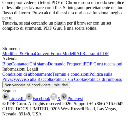
Come puoi vedere, i lettori PDF di Chrome sono un modo semplice
e flessibile per lavorare con i file. Si integrano perfettamente nel tuo
flusso di lavoro. Prova alcuni di essi e scopri cosa funziona meglio
per te.
Tuttavia, se stai cercando un plugin per il browser con un set
completo di strumenti, PDF Guru è una scelta solida.
Strumenti
Modifica & Firma
Converti
Forme
Modelli
AI Riassumi PDF
Azienda
Blog
Contattaci
Chi siamo
Domande Frequenti
PDF Guru recensioni
Informazioni Legali
Condizioni di abbonamento
Termini e condizioni
Politica sulla
Privacy
Avviso alla Raccolta
Politica sui Cookie
Politica di rimborso
Non vendere né condividere i miei dati
Seguici
LinkedIn
Facebook
X
Pinterest
© PDF Guru. All rights reserved
2026
. Support
+1 (866) 716-6045
GURUDOCS LIMITED, 9205 West Russell Road, Las Vegas,
Nevada, 89148, USA