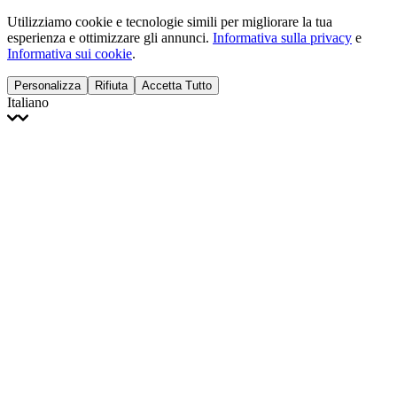
Utilizziamo cookie e tecnologie simili per migliorare la tua
esperienza e ottimizzare gli annunci.
Informativa sulla privacy
e
Informativa sui cookie
.
Personalizza
Rifiuta
Accetta Tutto
Italiano
English
Français
Italiano
Deutsch
Español
Português
Polski
Ελληνικά
日本語
Türkçe
한국어
العربية
Dutch
bhāṣā
Čeština
Magyar