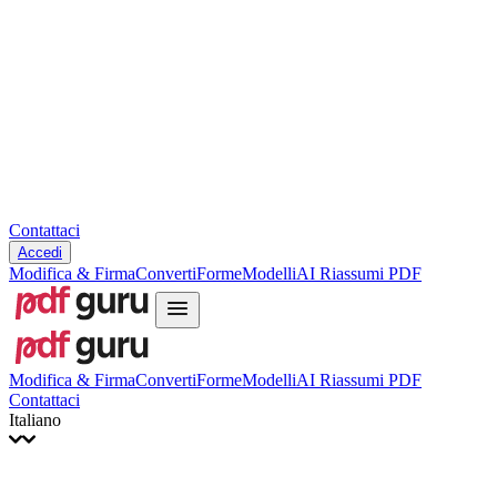
Slovenčina
עברית
Hrvatski
Română
Українська
Tiếng Việt
ไทย
简体中文
繁體中文
Contattaci
Accedi
Modifica & Firma
Converti
Forme
Modelli
AI Riassumi PDF
Modifica & Firma
Converti
Forme
Modelli
AI Riassumi PDF
Contattaci
Italiano
English