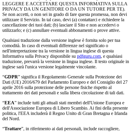
LEGGERE E ACCETTARE QUESTA INFORMATIVA SULLA
PRIVACY DA UN GENITORE O DA UN TUTORE PER TE).
Se non accetti, o non sei in grado di fare questa promessa, non devi
utilizzare il Servizio. In tal caso, devi (a) contattarci e richiedere la
cancellazione dei tuoi dati; (b) lasciare il Sito e non accedervi o
utilizzarlo; e (c) annullare eventuali abbonamenti o prove attive.
Qualsiasi traduzione dalla versione inglese è fornita solo per tua
comodità. In caso di eventuali differenze nel significato o
nell'interpretazione tra la versione in lingua inglese di questa
Informativa sulla Privacy disponibile su
pdfguru.com
, e qualsiasi
traduzione, prevarrà la versione in lingua inglese. Il testo originale in
inglese sarà l'unica versione legalmente vincolante.
“
GDPR
” significa il Regolamento Generale sulla Protezione dei
Dati (UE) 2016/679 del Parlamento Europeo e del Consiglio del 27
aprile 2016 sulla protezione delle persone fisiche rispetto al
trattamento dei dati personali e sulla libera circolazione di tali dati.
“
EEA
” include tutti gli attuali stati membri dell'Unione Europea e
dell'Associazione Europea di Libero Scambio. Ai fini della presente
politica, l'EEA includerà il Regno Unito di Gran Bretagna e Irlanda
del Nord.
“
Trattare
”, in riferimento ai dati personali, include raccogliere,