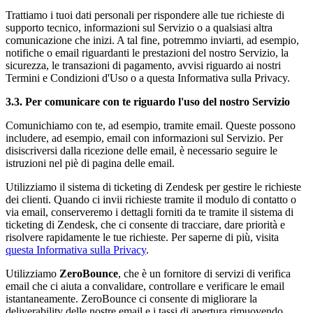
Trattiamo i tuoi dati personali per rispondere alle tue richieste di
supporto tecnico, informazioni sul Servizio o a qualsiasi altra
comunicazione che inizi. A tal fine, potremmo inviarti, ad esempio,
notifiche o email riguardanti le prestazioni del nostro Servizio, la
sicurezza, le transazioni di pagamento, avvisi riguardo ai nostri
Termini e Condizioni d'Uso o a questa Informativa sulla Privacy.
3.3. Per comunicare con te riguardo l'uso del nostro Servizio
Comunichiamo con te, ad esempio, tramite email. Queste possono
includere, ad esempio, email con informazioni sul Servizio. Per
disiscriversi dalla ricezione delle email, è necessario seguire le
istruzioni nel piè di pagina delle email.
Utilizziamo il sistema di ticketing di Zendesk per gestire le richieste
dei clienti. Quando ci invii richieste tramite il modulo di contatto o
via email, conserveremo i dettagli forniti da te tramite il sistema di
ticketing di Zendesk, che ci consente di tracciare, dare priorità e
risolvere rapidamente le tue richieste. Per saperne di più, visita
questa Informativa sulla Privacy
.
Utilizziamo
ZeroBounce
, che è un fornitore di servizi di verifica
email che ci aiuta a convalidare, controllare e verificare le email
istantaneamente. ZeroBounce ci consente di migliorare la
deliverability delle nostre email e i tassi di apertura rimuovendo