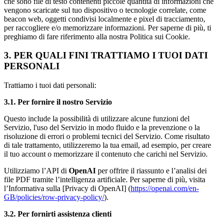
che sono file di testo contenenti piccole quantità di informazioni che
vengono scaricate sul tuo dispositivo o tecnologie correlate, come
beacon web, oggetti condivisi localmente e pixel di tracciamento,
per raccogliere e/o memorizzare informazioni. Per saperne di più, ti
preghiamo di fare riferimento alla nostra Politica sui Cookie.
3.
PER QUALI FINI TRATTIAMO I TUOI DATI
PERSONALI
Trattiamo i tuoi dati personali:
3.1. Per fornire il nostro Servizio
Questo include la possibilità di utilizzare alcune funzioni del
Servizio, l'uso del Servizio in modo fluido e la prevenzione o la
risoluzione di errori o problemi tecnici del Servizio. Come risultato
di tale trattamento, utilizzeremo la tua email, ad esempio, per creare
il tuo account o memorizzare il contenuto che carichi nel Servizio.
Utilizziamo l’API di
OpenAI
per offrire il riassunto e l’analisi dei
file PDF tramite l’intelligenza artificiale. Per saperne di più, visita
l’Informativa sulla [Privacy di OpenAI] (
https://openai.com/en-
GB/policies/row-privacy-policy/
).
3.2. Per fornirti assistenza clienti