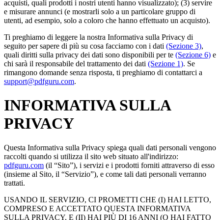
acquisti, quali prodotti i nostri utenti hanno visualizzato); (3) servire
e misurare annunci (e mostrarli solo a un particolare gruppo di
utenti, ad esempio, solo a coloro che hanno effettuato un acquisto).
Ti preghiamo di leggere la nostra Informativa sulla Privacy di
seguito per sapere di più su cosa facciamo con i dati
(Sezione 3)
,
quali diritti sulla privacy dei dati sono disponibili per te
(Sezione 6)
e
chi sarà il responsabile del trattamento dei dati
(Sezione 1)
. Se
rimangono domande senza risposta, ti preghiamo di contattarci a
support@pdfguru.com
.
INFORMATIVA SULLA
PRIVACY
Questa Informativa sulla Privacy spiega quali dati personali vengono
raccolti quando si utilizza il sito web situato all'indirizzo:
pdfguru.com
(il “Sito”), i servizi e i prodotti forniti attraverso di esso
(insieme al Sito, il “Servizio”), e come tali dati personali verranno
trattati.
USANDO IL SERVIZIO, CI PROMETTI CHE (I) HAI LETTO,
COMPRESO E ACCETTATO QUESTA INFORMATIVA
SULLA PRIVACY, E (II) HAI PIÙ DI 16 ANNI (O HAI FATTO