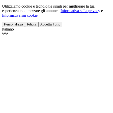
Utilizziamo cookie e tecnologie simili per migliorare la tua
esperienza e ottimizzare gli annunci.
Informativa sulla privacy
e
Informativa sui cookie
.
Personalizza
Rifiuta
Accetta Tutto
Italiano
English
Français
Italiano
Deutsch
Español
Português
Polski
Ελληνικά
日本語
Türkçe
한국어
العربية
Dutch
bhāṣā
Čeština
Magyar