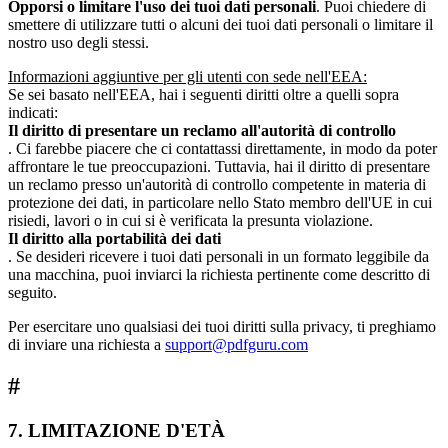
Opporsi o limitare l'uso dei tuoi dati personali
. Puoi chiedere di
smettere di utilizzare tutti o alcuni dei tuoi dati personali o limitare il
nostro uso degli stessi.
Informazioni aggiuntive per gli utenti con sede nell'EEA:
Se sei basato nell'EEA, hai i seguenti diritti oltre a quelli sopra
indicati:
Il diritto di presentare un reclamo all'autorità di controllo
. Ci farebbe piacere che ci contattassi direttamente, in modo da poter
affrontare le tue preoccupazioni. Tuttavia, hai il diritto di presentare
un reclamo presso un'autorità di controllo competente in materia di
protezione dei dati, in particolare nello Stato membro dell'UE in cui
risiedi, lavori o in cui si è verificata la presunta violazione.
Il diritto alla portabilità dei dati
. Se desideri ricevere i tuoi dati personali in un formato leggibile da
una macchina, puoi inviarci la richiesta pertinente come descritto di
seguito.
Per esercitare uno qualsiasi dei tuoi diritti sulla privacy, ti preghiamo
di inviare una richiesta a
support@pdfguru.com
#
7. LIMITAZIONE D'ETÀ