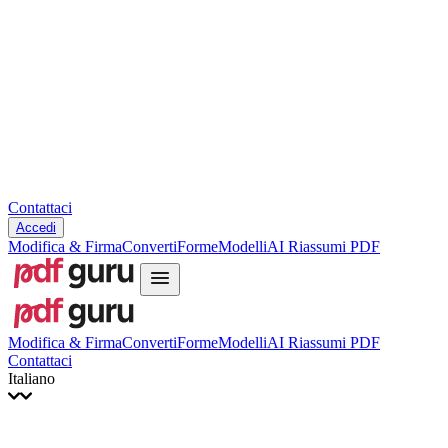
Slovenčina
עברית
Hrvatski
Română
Українська
Tiếng Việt
ไทย
简体中文
繁體中文
Contattaci
Accedi
Modifica & Firma
Converti
Forme
Modelli
AI Riassumi PDF
Modifica & Firma
Converti
Forme
Modelli
AI Riassumi PDF
Contattaci
Italiano
English