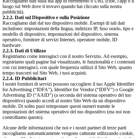
Raccogliamo dati sulla tua app di riferimento o URL (cioè, l'app o il
luogo sul Web dove ti trovavi quando hai cliccato sulla nostra
pubblicità).
2.2.2. Dati sul Dispositivo e sulla Posizione
Raccogliamo dati dal tuo dispositivo mobile. Esempi di tali dati
includono: impostazioni della lingua, indirizzo IP, fuso orario, tipo e
modello di dispositivo, impostazioni del dispositivo, sistema
operativo, fornitore di servizi Internet, operatore mobile, ID
hardware.
2.2.3. Dati di Utilizzo
Registriamo come interagisci con il nostro Servizio. Ad esempio,
registriamo quali pagine hai visualizzato, le funzionalità e i contenuti
con cui interagisci, con quale frequenza utilizzi il Sito Web, quanto
tempo trascorri sul Sito Web, i tuoi acquisti.
2.2.4. ID Pubblicitari
I nostri fornitori di servizi possono raccogliere il tuo Apple Identifier
for Advertising (“IDFA”), Identifier for Vendor (“IDFV”) o Google
Advertising ID (“AAID”) (a seconda del sistema operativo del tuo
dispositivo) quando accedi al nostro Sito Web da un dispositivo
mobile. Di solito puoi reimpostare questi numeri tramite le
impostazioni del sistema operativo del tuo dispositivo (ma noi non
controlliamo questo).
Alcune delle informazioni che noi e i nostri partner di terze parti
raccogliamo automaticamente vengono catturate utilizzando cookie,