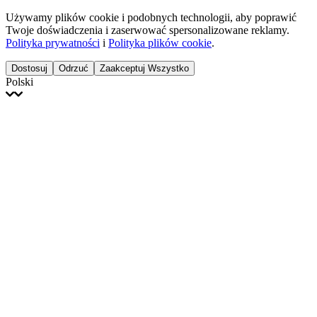
Używamy plików cookie i podobnych technologii, aby poprawić
Twoje doświadczenia i zaserwować spersonalizowane reklamy.
Polityka prywatności
i
Polityka plików cookie
.
Dostosuj
Odrzuć
Zaakceptuj Wszystko
Polski
English
Français
Italiano
Deutsch
Español
Português
Polski
Ελληνικά
日本語
Türkçe
한국어
العربية
Dutch
bhāṣā
Čeština
Magyar