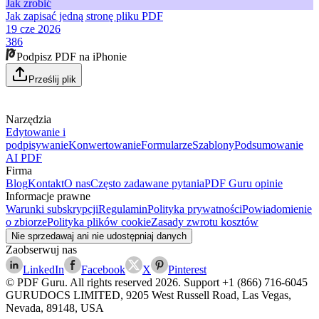
Jak zrobić
Jak zapisać jedną stronę pliku PDF
19 cze 2026
386
Podpisz PDF na iPhonie
Prześlij plik
Narzędzia
Edytowanie i
podpisywanie
Konwertowanie
Formularze
Szablony
Podsumowanie
AI PDF
Firma
Blog
Kontakt
O nas
Często zadawane pytania
PDF Guru opinie
Informacje prawne
Warunki subskrypcji
Regulamin
Polityka prywatności
Powiadomienie
o zbiorze
Polityka plików cookie
Zasady zwrotu kosztów
Nie sprzedawaj ani nie udostępniaj danych
Zaobserwuj nas
LinkedIn
Facebook
X
Pinterest
© PDF Guru. All rights reserved
2026
. Support
+1 (866) 716-6045
GURUDOCS LIMITED, 9205 West Russell Road, Las Vegas,
Nevada, 89148, USA