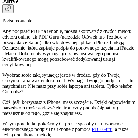
Podsumowanie
Aby podpisać PDF na iPhonie, można skorzystać z dwóch metod:
edytora online jak PDF Guru (narzędzie Ołówek lub Textbox w
przeglądarce Safari) albo wbudowanej aplikacji Pliki z funkcją
Oznaczanie, która zapisuje podpis do ponownego użycia na iPadzie
i Macu. Dokumenty wymagające zaawansowanego podpisu
kwalifikowanego mogą potrzebować dedykowanej usługi
certyfikowanej.
Wyobraź sobie taką sytuację: jesteś w drodze, gdy do Twojej
skrzynki trafia ważny dokument. Wymaga Twojego podpisu — i to
natychmiast. Nie masz przy sobie laptopa ani tabletu. Tylko telefon.
Co robisz?
Cóż, jeśli korzystasz z iPhone, masz szczęście. Dzięki odpowiednim
narzędziom możesz złożyć elektroniczny podpis (signature)
niezależnie od tego, gdzie się znajdujesz.
W tym poradniku pokażemy Ci proste sposoby na utworzenie
elektronicznego podpisu na iPhone z pomocą
PDF Guru
, a także
jedną dodatkową metodę.