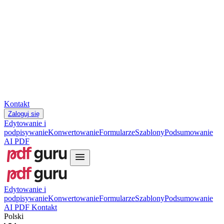
Slovenčina
עברית
Hrvatski
Română
Українська
Tiếng Việt
ไทย
简体中文
繁體中文
Kontakt
Zaloguj się
Edytowanie i
podpisywanie
Konwertowanie
Formularze
Szablony
Podsumowanie
AI PDF
Edytowanie i
podpisywanie
Konwertowanie
Formularze
Szablony
Podsumowanie
AI PDF
Kontakt
Polski