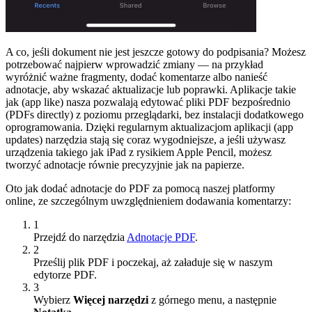
A co, jeśli dokument nie jest jeszcze gotowy do podpisania? Możesz
potrzebować najpierw wprowadzić zmiany — na przykład
wyróżnić ważne fragmenty, dodać komentarze albo nanieść
adnotacje, aby wskazać aktualizacje lub poprawki. Aplikacje takie
jak (app like) nasza pozwalają edytować pliki PDF bezpośrednio
(PDFs directly) z poziomu przeglądarki, bez instalacji dodatkowego
oprogramowania. Dzięki regularnym aktualizacjom aplikacji (app
updates) narzędzia stają się coraz wygodniejsze, a jeśli używasz
urządzenia takiego jak iPad z rysikiem Apple Pencil, możesz
tworzyć adnotacje równie precyzyjnie jak na papierze.
Oto jak dodać adnotacje do PDF za pomocą naszej platformy
online, ze szczególnym uwzględnieniem dodawania komentarzy:
1
Przejdź do narzędzia
Adnotacje PDF
.
2
Prześlij plik PDF i poczekaj, aż załaduje się w naszym
edytorze PDF.
3
Wybierz
Więcej narzędzi
z górnego menu, a następnie