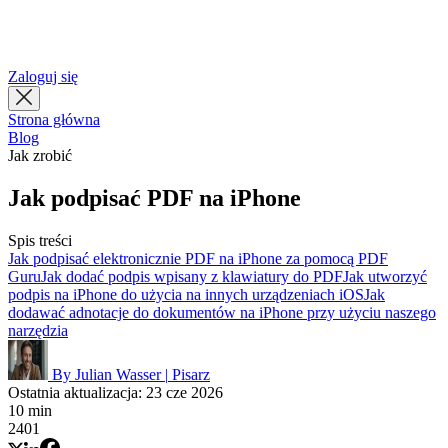
简体中文
繁體中文
Zaloguj się
Strona główna
Blog
Jak zrobić
Jak podpisać PDF na iPhone
Spis treści
Jak podpisać elektronicznie PDF na iPhone za pomocą PDF
Guru
Jak dodać podpis wpisany z klawiatury do PDF
Jak utworzyć
podpis na iPhone do użycia na innych urządzeniach iOS
Jak
dodawać adnotacje do dokumentów na iPhone przy użyciu naszego
narzędzia
By Julian Wasser
|
Pisarz
Ostatnia aktualizacja: 23 cze 2026
10 min
2401