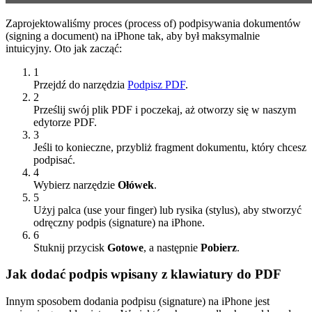
Zaprojektowaliśmy proces (process of) podpisywania dokumentów
(signing a document) na iPhone tak, aby był maksymalnie
intuicyjny. Oto jak zacząć:
1
Przejdź do narzędzia
Podpisz PDF
.
2
Prześlij swój plik PDF i poczekaj, aż otworzy się w naszym
edytorze PDF.
3
Jeśli to konieczne, przybliż fragment dokumentu, który chcesz
podpisać.
4
Wybierz narzędzie
Ołówek
.
5
Użyj palca (use your finger) lub rysika (stylus), aby stworzyć
odręczny podpis (signature) na iPhone.
6
Stuknij przycisk
Gotowe
, a następnie
Pobierz
.
Jak dodać podpis wpisany z klawiatury do PDF
Innym sposobem dodania podpisu (signature) na iPhone jest