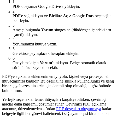
1
PDF dosyanızı Google Drive'a yükleyin.
2
PDF'e sağ tıklayın ve
Birlikte Aç > Google Docs
seçeneğini
belirleyin.
3
Araç çubuğunda
Yorum
simgesine (dikdörtgen içindeki artı
işareti) tıklayın.
4
Yorumunuzu kutuya yazın.
5
Gerekirse paylaşılacak hesapları ekleyin.
6
Onaylamak için
Yorum
'a tıklayın. Belge otomatik olarak
sürücünüze kaydedilecektir.
PDF'ye açıklama eklemenin en iyi yolu, kişisel veya profesyonel
ihtiyaçlarınıza bağlıdır. Bu özelliği ne sıklıkla kullandığınızı ve geniş
bir araç yelpazesinin sizin için önemli olup olmadığını göz önünde
bulundurun.
Yerleşik seçenekler temel ihtiyaçları karşılayabilirken, çevrimiçi
araçlar daha kapsamlı çözümler sunar. Çevrimiçi PDF açıklama
aracımız, düzenlemeden sıfırdan
PDF dosyaları oluşturmaya
kadar
belgeyle ilgili her görevi halletmenizi sağlayan hepsi bir arada bir