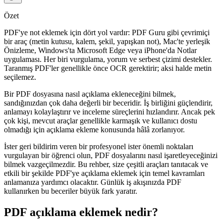
Özet
PDF'ye not eklemek için dört yol vardır: PDF Guru gibi çevrimiçi
bir araç (metin kutusu, kalem, şekil, yapışkan not), Mac'te yerleşik
Önizleme, Windows'ta Microsoft Edge veya iPhone'da Notlar
uygulaması. Her biri vurgulama, yorum ve serbest çizimi destekler.
Taranmış PDF'ler genellikle önce OCR gerektirir; aksi halde metin
seçilemez.
Bir PDF dosyasına nasıl açıklama ekleneceğini bilmek,
sandığınızdan çok daha değerli bir beceridir. İş birliğini güçlendirir,
anlamayı kolaylaştırır ve inceleme süreçlerini hızlandırır. Ancak pek
çok kişi, mevcut araçlar genellikle karmaşık ve kullanıcı dostu
olmadığı için açıklama ekleme konusunda hâlâ zorlanıyor.
İster geri bildirim veren bir profesyonel ister önemli noktaları
vurgulayan bir öğrenci olun, PDF dosyalarını nasıl işaretleyeceğinizi
bilmek vazgeçilmezdir. Bu rehber, size çeşitli araçları tanıtacak ve
etkili bir şekilde PDF'ye açıklama eklemek için temel kavramları
anlamanıza yardımcı olacaktır. Günlük iş akışınızda PDF
kullanırken bu beceriler büyük fark yaratır.
PDF açıklama eklemek nedir?