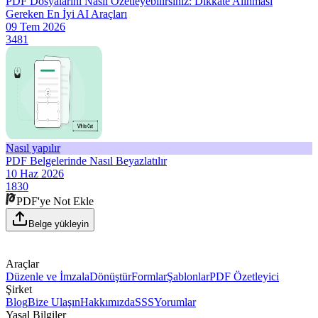
PDF Dosyalarını Nasıl Özetleyebilirsiniz: Dikkate Alınması
Gereken En İyi AI Araçları
09 Tem 2026
3481
Nasıl yapılır
PDF Belgelerinde Nasıl Beyazlatılır
10 Haz 2026
1830
PDF'ye Not Ekle
Belge yükleyin
Araçlar
Düzenle ve İmzala
Dönüştür
Formlar
Şablonlar
PDF Özetleyici
Şirket
Blog
Bize Ulaşın
Hakkımızda
SSS
Yorumlar
Yasal Bilgiler