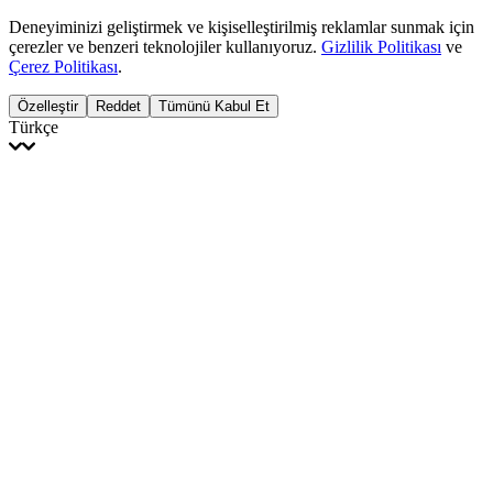
Deneyiminizi geliştirmek ve kişiselleştirilmiş reklamlar sunmak için
çerezler ve benzeri teknolojiler kullanıyoruz.
Gizlilik Politikası
ve
Çerez Politikası
.
Özelleştir
Reddet
Tümünü Kabul Et
Türkçe
English
Français
Italiano
Deutsch
Español
Português
Polski
Ελληνικά
日本語
Türkçe
한국어
العربية
Dutch
bhāṣā
Čeština
Magyar