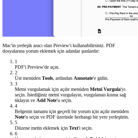
Mac'in yerleşik aracı olan Preview'i kullanabilirsiniz. PDF
dosyalarına yorum eklemek için adımlar şunlardır:
1
PDF'i Preview'de açın.
2
Üst menüden
Tools
, ardından
Annotate
'e gidin.
3
Metni vurgulamak için açılır menüden
Metni Vurgula
'yı
seçin. İstediğiniz metni vurgulayın, vurgulanan kısma sağ
tıklayın ve
Add Note
'u seçin.
4
Belgenin tamamı için geçerli bir yorum için açılır menüden
Note
'u seçin ve PDF üzerinde herhangi bir yere yerleştirin.
5
Düzene metin eklemek için
Text
'i seçin.
6