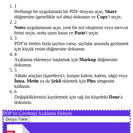
1
Herhangi bir uygulamada bir PDF dosyası açın,
Share
düğmesine (genellikle sol altta) dokunun ve
Copy
'i seçin.
2
Notes
uygulamasını açın, yeni bir not oluşturun veya mevcut
birini seçin, notta uzun basın ve
Paste
'i seçin.
3
PDF'in birden fazla sayfası varsa, sayfalar arasında gezinmek
için küçük resim düğmesine dokunun.
4
Açıklama eklemeye başlamak için
Markup
düğmesine
dokunun.
5
Alttaki araçları (işaretleyici, kurşun kalem, kalem, silgi) veya
İmza
,
Metin
ya da
Şekil
eklemek için
Plus
simgesini
kullanın.
6
Değişikliklerinizi kaydetmek için sağ üst köşedeki
Done
'a
dokunun.
PDF'ye Çevrimiçi Açıklama Ekleyin
Dosya Yükle