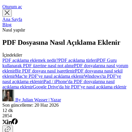
Oturum aç
Ana Sayfa
Blog
Nasıl yapılır
PDF Dosyasına Nasıl Açıklama Eklenir
İçindekiler
PDF açıklama eklemek nedir?
PDF açıklama türleri
PDF Guru
kullanarak PDF üzerine nasıl not alınır
PDF dosyalarına nasıl yorum
eklenir
Bir PDF dosyası nasıl işaretlenir
PDF dosyasına nasıl şekil
eklenir
Mac'te PDF'ye nasıl açıklama eklenir
Windows'ta PDF'ye
nasıl açıklama eklenir
iPad / iPhone'da PDF dosyalarına nasıl
açıklama eklenir
Google Drive'da bir PDF'ye nasıl açıklama eklenir
By Julian Wasser
|
Yazar
Son güncelleme: 20 Haz 2026
12 dk
2854