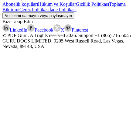
Abonelik koşulları
Hüküm ve Koşullar
Gizlilik Politikası
Toplama
Bildirimi
Çerez Politikası
İade Politikası
Verilerimi satmayın veya paylaşmayın
Bizi Takip Edin
LinkedIn
Facebook
X
Pinterest
© PDF Guru. All rights reserved
2026
. Support
+1 (866) 716-6045
GURUDOCS LIMITED, 9205 West Russell Road, Las Vegas,
Nevada, 89148, USA