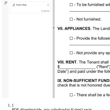
1
PDF düzenleyicide, araç çubuğundan Kalem'i seçin.