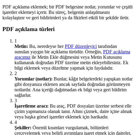
PDF açıklama eklemek; bir PDF belgesine notlar, yorumlar ve çeşitli
işaretler eklemeyi içerir. Bu süreç, belgenin anlaşılmasını
kolaylaştırır ve geri bildirimleri ya da fikirleri etkili bir şekilde iletir.
PDF açıklama türleri
1
Metin:
Bu, neredeyse her
PDF düzenleyici
tarafından
sunulan yaygın bir açıklama türüdür. Örneğin,
PDF açıklama
aracımız
ile Metin Ekle düğmesini veya Metin Kutusunu
kullanarak doğrudan PDF üzerine metin ekleyebilirsiniz. Ek
bilgi eklemek veya düzeltme yapmak için faydalıdır.
2
Yorumlar (notlar):
Bunlar, kâğıt belgelerdeki yapışkan notlar
gibi dosyanıza eklenen ancak sayfada doğrudan görünmeyen
notlardır. Ana içeriği dağıtmadan ek bilgi veya geri bildirim
sağlarlar.
3
İşaretleme aracı:
Bu araç, PDF dosyaları üzerine serbest elle
çizim yapmanıza olanak tanır. Altını çizmek, daire içine almak
veya başka görsel işaretler eklemek için harikadır.
4
Şekiller:
Önemli kısımları vurgulamak, bölümleri
çerçevelemek veya belirli ayrıntılara işaret etmek için daireler,