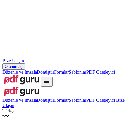
Slovenčina
עברית
Hrvatski
Română
Українська
Tiếng Việt
ไทย
简体中文
繁體中文
Bize Ulaşın
Oturum aç
Düzenle ve İmzala
Dönüştür
Formlar
Şablonlar
PDF Özetleyici
Düzenle ve İmzala
Dönüştür
Formlar
Şablonlar
PDF Özetleyici
Bize
Ulaşın
Türkçe
English