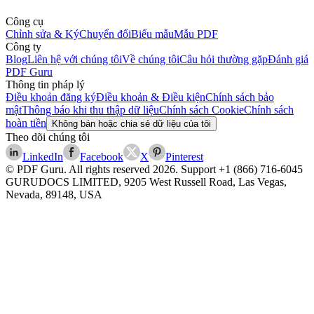
Công cụ
Chỉnh sửa & Ký
Chuyển đổi
Biểu mẫu
Mẫu PDF
Công ty
Blog
Liên hệ với chúng tôi
Về chúng tôi
Câu hỏi thường gặp
Đánh giá
PDF Guru
Thông tin pháp lý
Điều khoản đăng ký
Điều khoản & Điều kiện
Chính sách bảo
mật
Thông báo khi thu thập dữ liệu
Chính sách Cookie
Chính sách
hoàn tiền
Không bán hoặc chia sẻ dữ liệu của tôi
Theo dõi chúng tôi
LinkedIn
Facebook
X
Pinterest
© PDF Guru. All rights reserved
2026
. Support
+1 (866) 716-6045
GURUDOCS LIMITED, 9205 West Russell Road, Las Vegas,
Nevada, 89148, USA