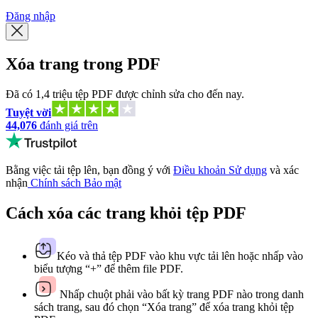
Đăng nhập
Xóa trang trong PDF
Đã có 1,4 triệu tệp PDF được chỉnh sửa cho đến nay.
Tuyệt vời
44,076
đánh giá trên
Bằng việc tải tệp lên, bạn đồng ý với
Điều khoản Sử dụng
và xác
nhận
Chính sách Bảo mật
Cách xóa các trang khỏi tệp PDF
Kéo và thả tệp PDF vào khu vực tải lên hoặc nhấp vào
biểu tượng “+” để thêm file PDF.
Nhấp chuột phải vào bất kỳ trang PDF nào trong danh
sách trang, sau đó chọn “Xóa trang” để xóa trang khỏi tệp