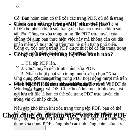
Có. Bạn hoàn toàn có thể xóa các trang PDF, dù đó là trang
không cần thiết hay chứa thông tin nhạy cảm. Định dạng
Cách xóa trang trong PDF như thế nào?
PDF cho phép chỉnh sửa trang nếu bạn có quyền chỉnh sửa
tài liệu. Công cụ xóa trang trong file PDF trực tuyến của
chúng tôi giúp bạn thực hiện việc này mà không cần cài đặt
phần mềm và hoạt động trên mọi hệ điều hành phổ biến.
Công cụ xóa trang trắng PDF được thiết kế để cắt trang trong
file PDF một cách dễ dàng. Các bước gồm:
Công cụ hỗ trợ những hệ điều hành nào?
Tải tệp PDF lên.
Chờ chuyển đến trình chỉnh sửa PDF.
Nhấp chuột phải vào trang muốn xóa, chọn “Xóa
Ứng dụng xóa trang trắng trong PDF hoạt động mượt mà trên
trang” và xác nhận.
tất cả hệ điều hành máy tính và di động, bao gồm Mac,
Liên hệ PDF Guru như thế nào?
Nhấn “Hoàn tất”, chọn định dạng file và tải về PDF đã
Windows, Linux và iOS. Chỉ cần có internet, trình duyệt và
xóa trang.
nơi lưu trữ file là bạn có thể xóa trang PDF trực tuyến chỉ
trong vài cú nhấp chuột.
Nếu gặp khó khăn khi xóa trang trong tệp PDF, bạn có thể
liên hệ đội ngũ hỗ trợ 24/7 qua email support@pdfguru.com
Chọn công cụ để làm việc với tài liệu PDF
hoặc gọi +1 (866) 716-6045. Chúng tôi liên tục cải thiện ứng
dụng xóa trang PDF, cũng như các tính năng chỉnh sửa, ký,
gộp PDF…