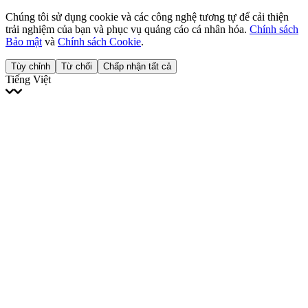
Chúng tôi sử dụng cookie và các công nghệ tương tự để cải thiện
trải nghiệm của bạn và phục vụ quảng cáo cá nhân hóa.
Chính sách
Bảo mật
và
Chính sách Cookie
.
Tùy chỉnh
Từ chối
Chấp nhận tất cả
Tiếng Việt
English
Français
Italiano
Deutsch
Español
Português
Polski
Ελληνικά
日本語
Türkçe
한국어
العربية
Dutch
bhāṣā
Čeština
Magyar