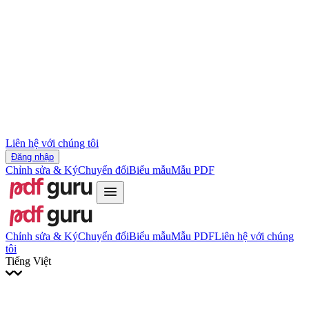
Slovenčina
עברית
Hrvatski
Română
Українська
Tiếng Việt
ไทย
简体中文
繁體中文
Liên hệ với chúng tôi
Đăng nhập
Chỉnh sửa & Ký
Chuyển đổi
Biểu mẫu
Mẫu PDF
Chỉnh sửa & Ký
Chuyển đổi
Biểu mẫu
Mẫu PDF
Liên hệ với chúng
tôi
Tiếng Việt
English