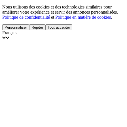
Nous utilisons des cookies et des technologies similaires pour
améliorer votre expérience et servir des annonces personnalisées.
Politique de confidentialité
et
Politique en matière de cookies
.
Personnaliser
Rejeter
Tout accepter
Français
English
Français
Italiano
Deutsch
Español
Português
Polski
Ελληνικά
日本語
Türkçe
한국어
العربية
Dutch
bhāṣā
Čeština
Magyar