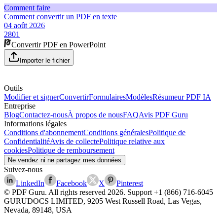
Comment faire
Comment convertir un PDF en texte
04 août 2026
2801
Convertir PDF en PowerPoint
Importer le fichier
Outils
Modifier et signer
Convertir
Formulaires
Modèles
Résumeur PDF IA
Entreprise
Blog
Contactez-nous
À propos de nous
FAQ
Avis PDF Guru
Informations légales
Conditions d'abonnement
Conditions générales
Politique de
Confidentialité
Avis de collecte
Politique relative aux
cookies
Politique de remboursement
Ne vendez ni ne partagez mes données
Suivez-nous
LinkedIn
Facebook
X
Pinterest
© PDF Guru. All rights reserved
2026
. Support
+1 (866) 716-6045
GURUDOCS LIMITED, 9205 West Russell Road, Las Vegas,
Nevada, 89148, USA