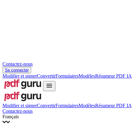
Slovenčina
עברית
Hrvatski
Română
Українська
Tiếng Việt
ไทย
简体中文
繁體中文
Contactez-nous
Se connecter
Modifier et signer
Convertir
Formulaires
Modèles
Résumeur PDF IA
Modifier et signer
Convertir
Formulaires
Modèles
Résumeur PDF IA
Contactez-nous
Français
English