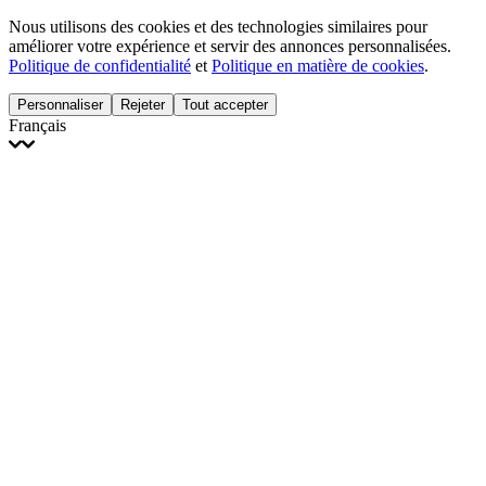
Nous utilisons des cookies et des technologies similaires pour
améliorer votre expérience et servir des annonces personnalisées.
Politique de confidentialité
et
Politique en matière de cookies
.
Personnaliser
Rejeter
Tout accepter
Français
English
Français
Italiano
Deutsch
Español
Português
Polski
Ελληνικά
日本語
Türkçe
한국어
العربية
Dutch
bhāṣā
Čeština
Magyar