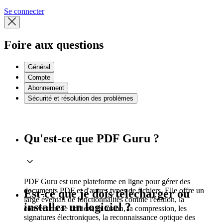
Se connecter
Foire aux questions
Général
Compte
Abonnement
Sécurité et résolution des problèmes
Qu'est-ce que PDF Guru ?
PDF Guru est une plateforme en ligne pour gérer des
documents PDF et d'autres types de fichiers. Elle offre un
Est-ce que je dois télécharger ou
large éventail de fonctionnalités comme l'édition, la
installer un logiciel ?
conversion de fichiers, la fusion, la compression, les
signatures électroniques, la reconnaissance optique des