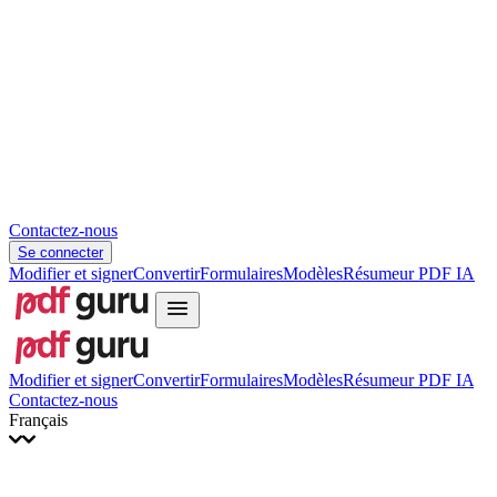
Slovenčina
עברית
Hrvatski
Română
Українська
Tiếng Việt
ไทย
简体中文
繁體中文
Contactez-nous
Se connecter
Modifier et signer
Convertir
Formulaires
Modèles
Résumeur PDF IA
Modifier et signer
Convertir
Formulaires
Modèles
Résumeur PDF IA
Contactez-nous
Français
English