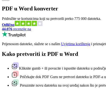
PDF u Word konverter
Pridružite se korisnicima koji su pretvorili preko 775 000 datoteka.
Odlično
44,076
recenzije na
Prijenosom datoteke, slažete se s našim
Uvjetima korištenja
i priznaje
Kako pretvoriti iz PDF u Word
Kliknite gumb + ili povucite i ispustite datoteku u područje
Pričekajte dok PDF Guru ne pretvori datoteku iz PDF-a 
Preuzmite novu datoteku na svoj uređaj nakon što je pret