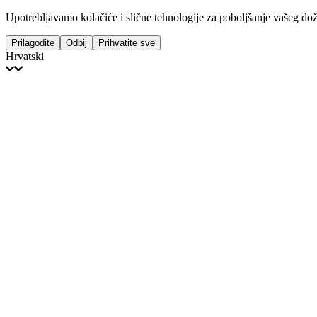
Upotrebljavamo kolačiće i slične tehnologije za poboljšanje vašeg doži
Prilagodite
Odbij
Prihvatite sve
Hrvatski
English
Français
Italiano
Deutsch
Español
Português
Polski
Ελληνικά
日本語
Türkçe
한국어
العربية
Dutch
bhāṣā
Čeština
Magyar
Slovenčina
עברית