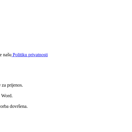
te našu
Politiku privatnosti
 za prijenos.
u Word.
vorba dovršena.