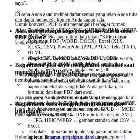
saya".
Di sana Anda akan melihat daftar semua yang telah Anda tulis
dan dapat mengelola konten Anda kapan saja.
Untuk konversi, PDF Guru menangani berbagai format:
Gambar: JPG / JPEG, PNG, GIF, TIFF, HEIC, WEBP,
Alat dan fitur apa saja yang ditawarkan oleh
Jika Anda ingin melakukan perubahan, klik "Edit" di bawah
AVIF, SVG
ulasan, perbarui teks atau rating, lalu tekan "Kirim ulasan
PDF Guru?
Dokumen: PDF (WORD, DOCX), Excel (XLS,
yang diperbarui".
XLSX, CSV), PowerPoint (PPT, PPTX), Teks (TXT),
HTML
eBook: EPUB, MOBI, AZW3, DJVU, CBR
Pengeditan – perbaiki teks, sesuaikan font dan warna,
Desain / CAD: DWG, DXF, EPS
sorot atau beri anotasi, tanda tangani, tambahkan
Bagaimana jika saya mengalami masalah saat
gambar, bentuk, tautan, tanda centang, dll.
menggunakan PDF Guru?
Harap diperhatikan bahwa fitur seperti menggabungkan dan
Pengelolaan – kompres ukuran file, gabungkan atau
memisahkan saat ini hanya didukung untuk file PDF.
pisahkan dokumen, putar atau susun ulang halaman,
hapus atau ekstrak yang tidak Anda perlukan, isi
formulir, dan buat PDF dari awal.
Apa pun yang Anda perlukan, tim dukungan pelanggan kami
Konversi – ubah PDF menjadi Word, Excel,
siap membantu Anda 24/7. Baik itu pengembalian dana PDF
PowerPoint, atau gambar (JPG, PNG), dan sebaliknya.
Bagaimana cara menghubungi dukungan
Guru, masalah login, atau apa pun – kami akan
Ini juga menangani tambahan seperti EPUB ↔️ MOBI
pelanggan?
menanganinya dengan cepat!
untuk eBook, DWG ↔️ DXF untuk file desain, SVG
↔️ JPG, HEIC/WEBP ↔️ gambar standar, dan CSV ↔️
Excel.
Template – gunakan template siap pakai untuk faktur,
Hubungi kami di
support@pdfguru.com
atau telepon
+1
laporan, lamaran, perjanjian, dan lainnya.