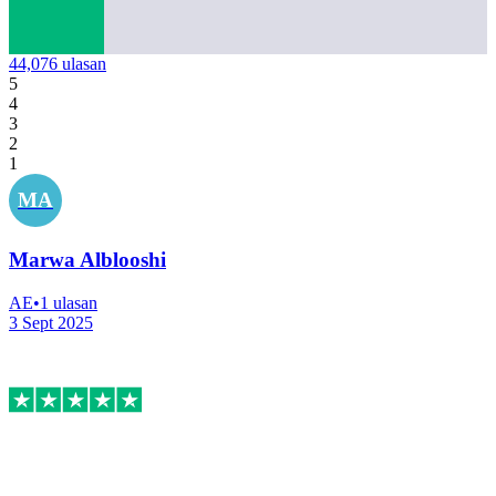
44,076
ulasan
5
4
3
2
1
MA
Marwa Alblooshi
AE
•
1
ulasan
3 Sept 2025