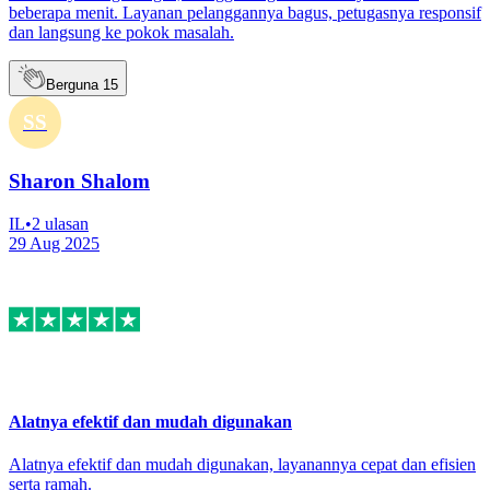
beberapa menit. Layanan pelanggannya bagus, petugasnya responsif
dan langsung ke pokok masalah.
Berguna
15
SS
Sharon Shalom
IL
•
2
ulasan
29 Aug 2025
Alatnya efektif dan mudah digunakan
Alatnya efektif dan mudah digunakan, layanannya cepat dan efisien
serta ramah.