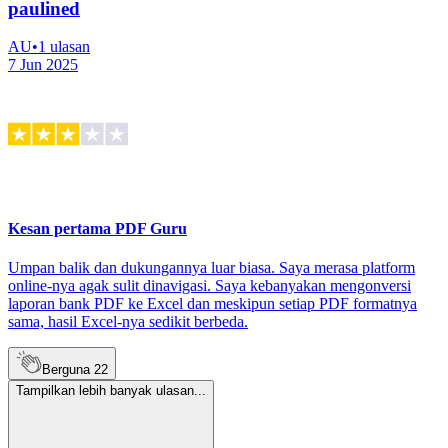
paulined
AU
•
1
ulasan
7 Jun 2025
Kesan pertama PDF Guru
Umpan balik dan dukungannya luar biasa. Saya merasa platform
online-nya agak sulit dinavigasi. Saya kebanyakan mengonversi
laporan bank PDF ke Excel dan meskipun setiap PDF formatnya
sama, hasil Excel-nya sedikit berbeda.
Berguna
22
Tampilkan lebih banyak ulasan...