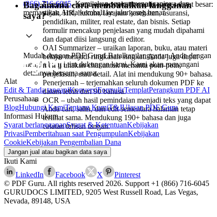
(866) 716-6045
. Kami akan segera menanganinya dan
Bagaimana cara membatalkan langganan
Formulir – temukan pustaka formulir yang sangat besar:
memastikan Anda kembali ke jalur yang benar.
pajak, HR, hukum, layanan kesehatan, asuransi,
saya?
pendidikan, militer, real estate, dan bisnis. Setiap
formulir mencakup penjelasan yang mudah dipahami
dan dapat diisi langsung di editor.
OAI Summarizer – uraikan laporan, buku, atau materi
Mudah dengan PDF Guru! Batalkan langganan Anda dengan
belajar menjadi ringkasan singkat. Anda juga dapat
menghubungi tim dukungan kami. Kami akan menangani
menggunakan chat untuk meminta poin-poin,
detailnya bersama-sama.
penjelasan, atau detail. Alat ini mendukung 90+ bahasa.
Alat
Penerjemah – terjemahkan seluruh dokumen PDF ke
Edit & Tanda tangani
Konversi
Formulir
Templat
Perangkum PDF AI
dalam lebih dari 90 bahasa.
Perusahaan
OCR – ubah hasil pemindaian menjadi teks yang dapat
Blog
Hubungi Kami
Tentang Kami
T&J
Ulasan PDF Guru
Anda cari, salin, dan edit sementara halaman tetap
Informasi Hukum
terlihat sama. Mendukung 190+ bahasa dan juga
Syarat berlangganan
Syarat & Ketentuan
Kebijakan
catatan tulisan tangan.
Privasi
Pemberitahuan saat Pengumpulan
Kebijakan
Cookie
Kebijakan Pengembalian Dana
Jangan jual atau bagikan data saya
Ikuti Kami
LinkedIn
Facebook
X
Pinterest
© PDF Guru. All rights reserved
2026
. Support
+1 (866) 716-6045
GURUDOCS LIMITED, 9205 West Russell Road, Las Vegas,
Nevada, 89148, USA