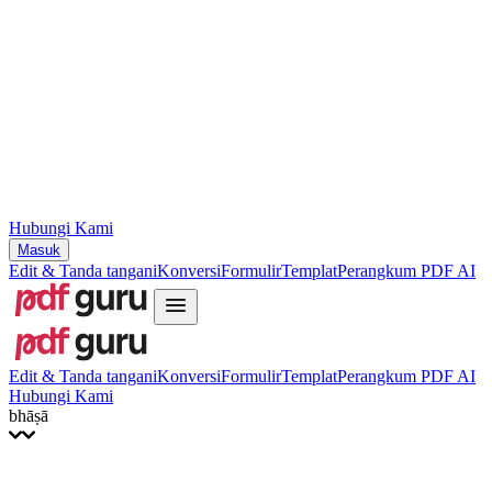
Slovenčina
עברית
Hrvatski
Română
Українська
Tiếng Việt
ไทย
简体中文
繁體中文
Hubungi Kami
Masuk
Edit & Tanda tangani
Konversi
Formulir
Templat
Perangkum PDF AI
Edit & Tanda tangani
Konversi
Formulir
Templat
Perangkum PDF AI
Hubungi Kami
bhāṣā
English