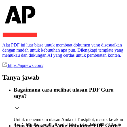
Alat PDF ini luar biasa untuk membuat dokumen yang disesuaikan
dengan mudah untuk kebutuhan apa pun. Dilengkapi template yang
memukau dan dukungan AI yang cerdas untuk pembuatan konten.
https://apnews.com/
Tanya jawab
Bagaimana cara melihat ulasan PDF Guru
saya?
Untuk menemukan ulasan Anda di Trustpilot, masuk ke akun
Anda, klik ikon profil di sudut kanan atas, lalu pilih "Ulasan
Jenis file apa saja yang didukung PDF Guru?