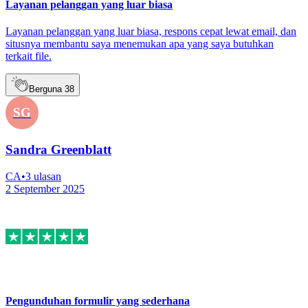
Layanan pelanggan yang luar biasa
Layanan pelanggan yang luar biasa, respons cepat lewat email, dan
situsnya membantu saya menemukan apa yang saya butuhkan
terkait file.
Berguna
38
SG
Sandra Greenblatt
CA
•
3
ulasan
2 September 2025
Pengunduhan formulir yang sederhana