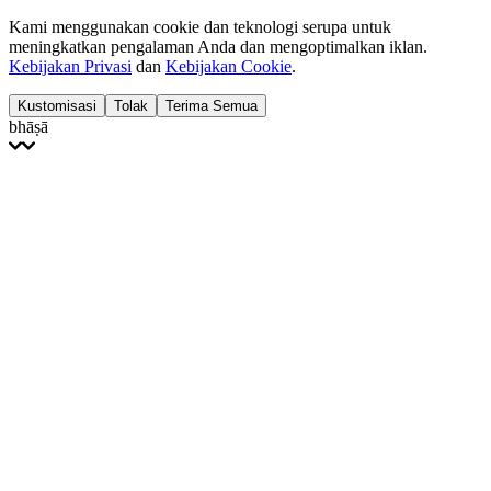
Kami menggunakan cookie dan teknologi serupa untuk
meningkatkan pengalaman Anda dan mengoptimalkan iklan.
Kebijakan Privasi
dan
Kebijakan Cookie
.
Kustomisasi
Tolak
Terima Semua
bhāṣā
English
Français
Italiano
Deutsch
Español
Português
Polski
Ελληνικά
日本語
Türkçe
한국어
العربية
Dutch
bhāṣā
Čeština
Magyar