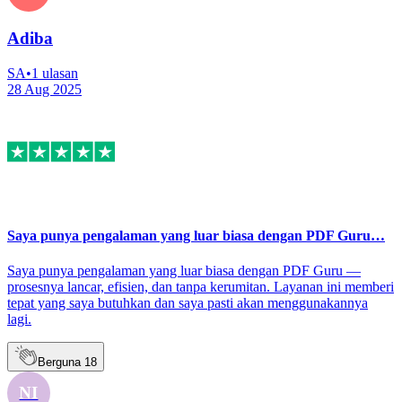
Adiba
SA
•
1
ulasan
28 Aug 2025
Saya punya pengalaman yang luar biasa dengan PDF Guru…
Saya punya pengalaman yang luar biasa dengan PDF Guru —
prosesnya lancar, efisien, dan tanpa kerumitan. Layanan ini memberi
tepat yang saya butuhkan dan saya pasti akan menggunakannya
lagi.
Berguna
18
NI