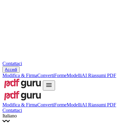
Slovenčina
עברית
Hrvatski
Română
Українська
Tiếng Việt
ไทย
简体中文
繁體中文
Contattaci
Accedi
Modifica & Firma
Converti
Forme
Modelli
AI Riassumi PDF
Modifica & Firma
Converti
Forme
Modelli
AI Riassumi PDF
Contattaci
Italiano
English