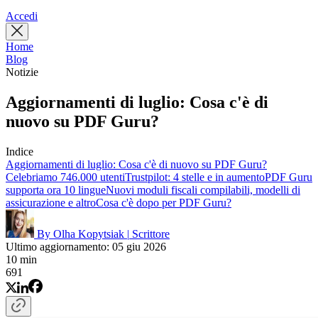
Accedi
Home
Blog
Notizie
Aggiornamenti di luglio: Cosa c'è di
nuovo su PDF Guru?
Indice
Aggiornamenti di luglio: Cosa c'è di nuovo su PDF Guru?
Celebriamo 746.000 utenti
Trustpilot: 4 stelle e in aumento
PDF Guru
supporta ora 10 lingue
Nuovi moduli fiscali compilabili, modelli di
assicurazione e altro
Cosa c'è dopo per PDF Guru?
By Olha Kopytsiak
|
Scrittore
Ultimo aggiornamento: 05 giu 2026
10 min
691