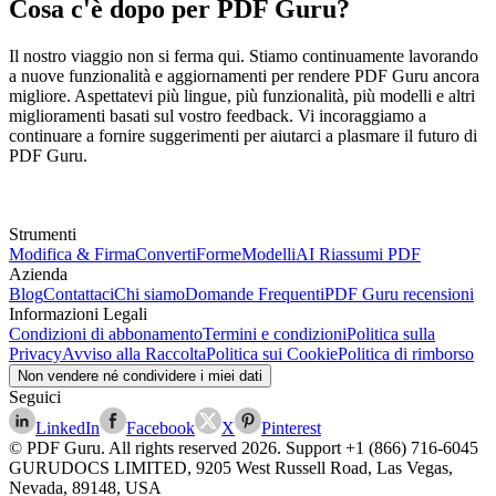
Cosa c'è dopo per PDF Guru?
Il nostro viaggio non si ferma qui. Stiamo continuamente lavorando
a nuove funzionalità e aggiornamenti per rendere PDF Guru ancora
migliore. Aspettatevi più lingue, più funzionalità, più modelli e altri
miglioramenti basati sul vostro feedback. Vi incoraggiamo a
continuare a fornire suggerimenti per aiutarci a plasmare il futuro di
PDF Guru.
Strumenti
Modifica & Firma
Converti
Forme
Modelli
AI Riassumi PDF
Azienda
Blog
Contattaci
Chi siamo
Domande Frequenti
PDF Guru recensioni
Informazioni Legali
Condizioni di abbonamento
Termini e condizioni
Politica sulla
Privacy
Avviso alla Raccolta
Politica sui Cookie
Politica di rimborso
Non vendere né condividere i miei dati
Seguici
LinkedIn
Facebook
X
Pinterest
© PDF Guru. All rights reserved
2026
. Support
+1 (866) 716-6045
GURUDOCS LIMITED, 9205 West Russell Road, Las Vegas,
Nevada, 89148, USA