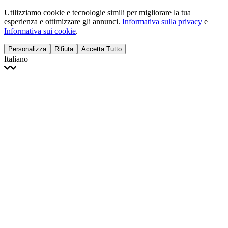
Utilizziamo cookie e tecnologie simili per migliorare la tua
esperienza e ottimizzare gli annunci.
Informativa sulla privacy
e
Informativa sui cookie
.
Personalizza
Rifiuta
Accetta Tutto
Italiano
English
Français
Italiano
Deutsch
Español
Português
Polski
Ελληνικά
日本語
Türkçe
한국어
العربية
Dutch
bhāṣā
Čeština
Magyar