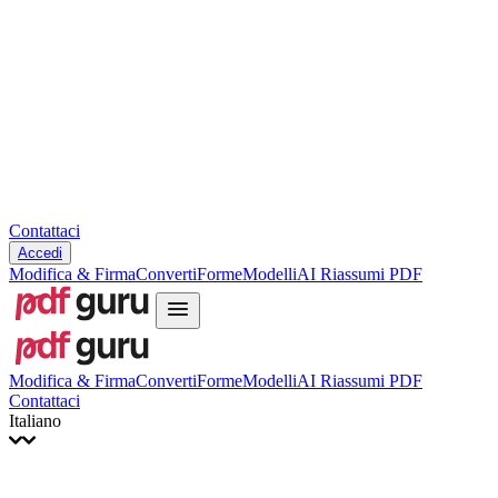
Slovenčina
עברית
Hrvatski
Română
Українська
Tiếng Việt
ไทย
简体中文
繁體中文
Contattaci
Accedi
Modifica & Firma
Converti
Forme
Modelli
AI Riassumi PDF
Modifica & Firma
Converti
Forme
Modelli
AI Riassumi PDF
Contattaci
Italiano
English