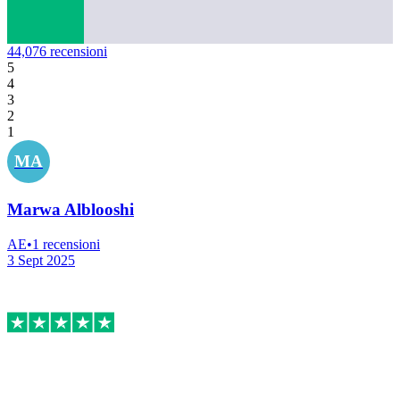
44,076
recensioni
5
4
3
2
1
MA
Marwa Alblooshi
AE
•
1
recensioni
3 Sept 2025