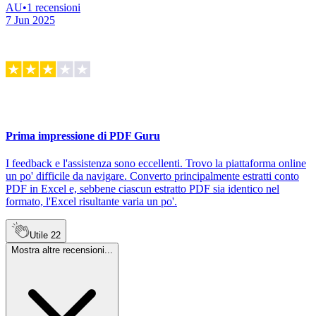
AU
•
1
recensioni
7 Jun 2025
Prima impressione di PDF Guru
I feedback e l'assistenza sono eccellenti. Trovo la piattaforma online
un po' difficile da navigare. Converto principalmente estratti conto
PDF in Excel e, sebbene ciascun estratto PDF sia identico nel
formato, l'Excel risultante varia un po'.
Utile
22
Mostra altre recensioni...