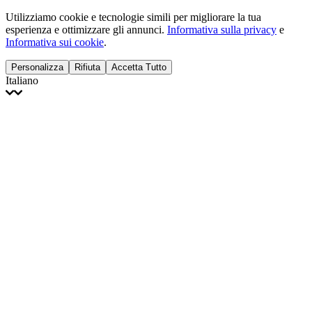
Utilizziamo cookie e tecnologie simili per migliorare la tua
esperienza e ottimizzare gli annunci.
Informativa sulla privacy
e
Informativa sui cookie
.
Personalizza
Rifiuta
Accetta Tutto
Italiano
English
Français
Italiano
Deutsch
Español
Português
Polski
Ελληνικά
日本語
Türkçe
한국어
العربية
Dutch
bhāṣā
Čeština
Magyar