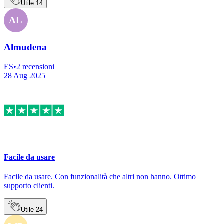
Utile
14
AL
Almudena
ES
•
2
recensioni
28 Aug 2025
Facile da usare
Facile da usare. Con funzionalità che altri non hanno. Ottimo
supporto clienti.
Utile
24