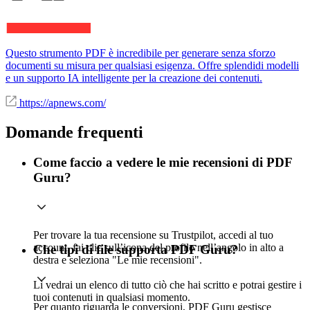
Questo strumento PDF è incredibile per generare senza sforzo
documenti su misura per qualsiasi esigenza. Offre splendidi modelli
e un supporto IA intelligente per la creazione dei contenuti.
https://apnews.com/
Domande frequenti
Come faccio a vedere le mie recensioni di PDF
Guru?
Per trovare la tua recensione su Trustpilot, accedi al tuo
account, fai clic sull’icona del profilo nell’angolo in alto a
Che tipi di file supporta PDF Guru?
destra e seleziona "Le mie recensioni".
Lì vedrai un elenco di tutto ciò che hai scritto e potrai gestire i
tuoi contenuti in qualsiasi momento.
Per quanto riguarda le conversioni, PDF Guru gestisce