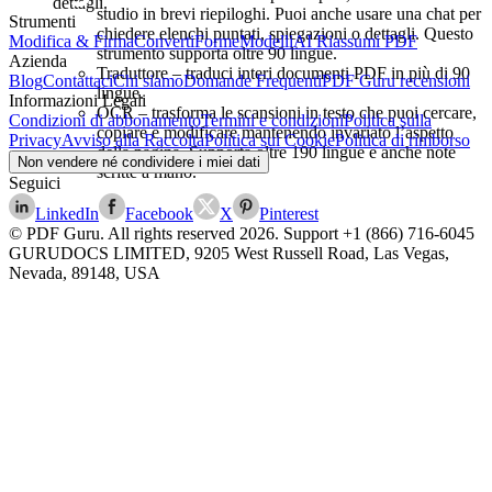
dettagli.
studio in brevi riepiloghi. Puoi anche usare una chat per
Strumenti
chiedere elenchi puntati, spiegazioni o dettagli. Questo
Modifica & Firma
Converti
Forme
Modelli
AI Riassumi PDF
strumento supporta oltre 90 lingue.
Azienda
Traduttore – traduci interi documenti PDF in più di 90
Blog
Contattaci
Chi siamo
Domande Frequenti
PDF Guru recensioni
lingue.
Informazioni Legali
OCR – trasforma le scansioni in testo che puoi cercare,
Condizioni di abbonamento
Termini e condizioni
Politica sulla
copiare e modificare mantenendo invariato l’aspetto
Privacy
Avviso alla Raccolta
Politica sui Cookie
Politica di rimborso
della pagina. Supporta oltre 190 lingue e anche note
Non vendere né condividere i miei dati
scritte a mano.
Seguici
LinkedIn
Facebook
X
Pinterest
© PDF Guru. All rights reserved
2026
. Support
+1 (866) 716-6045
GURUDOCS LIMITED, 9205 West Russell Road, Las Vegas,
Nevada, 89148, USA