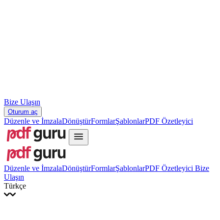
Slovenčina
עברית
Hrvatski
Română
Українська
Tiếng Việt
ไทย
简体中文
繁體中文
Bize Ulaşın
Oturum aç
Düzenle ve İmzala
Dönüştür
Formlar
Şablonlar
PDF Özetleyici
Düzenle ve İmzala
Dönüştür
Formlar
Şablonlar
PDF Özetleyici
Bize
Ulaşın
Türkçe
English