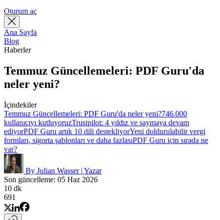
Oturum aç
Ana Sayfa
Blog
Haberler
Temmuz Güncellemeleri: PDF Guru'da
neler yeni?
İçindekiler
Temmuz Güncellemeleri: PDF Guru'da neler yeni?
746.000
kullanıcıyı kutluyoruz
Trustpilot: 4 yıldız ve saymaya devam
ediyor
PDF Guru artık 10 dili destekliyor
Yeni doldurulabilir vergi
formları, sigorta şablonları ve daha fazlası
PDF Guru için sırada ne
var?
By Julian Wasser
|
Yazar
Son güncelleme: 05 Haz 2026
10 dk
691