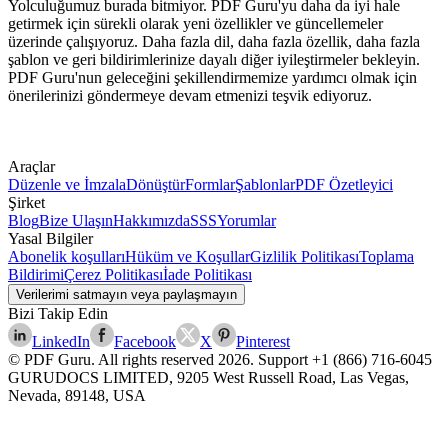
Yolculuğumuz burada bitmiyor. PDF Guru'yu daha da iyi hale
getirmek için sürekli olarak yeni özellikler ve güncellemeler
üzerinde çalışıyoruz. Daha fazla dil, daha fazla özellik, daha fazla
şablon ve geri bildirimlerinize dayalı diğer iyileştirmeler bekleyin.
PDF Guru'nun geleceğini şekillendirmemize yardımcı olmak için
önerilerinizi göndermeye devam etmenizi teşvik ediyoruz.
Araçlar
Düzenle ve İmzala
Dönüştür
Formlar
Şablonlar
PDF Özetleyici
Şirket
Blog
Bize Ulaşın
Hakkımızda
SSS
Yorumlar
Yasal Bilgiler
Abonelik koşulları
Hüküm ve Koşullar
Gizlilik Politikası
Toplama
Bildirimi
Çerez Politikası
İade Politikası
Verilerimi satmayın veya paylaşmayın
Bizi Takip Edin
LinkedIn
Facebook
X
Pinterest
© PDF Guru. All rights reserved
2026
. Support
+1 (866) 716-6045
GURUDOCS LIMITED, 9205 West Russell Road, Las Vegas,
Nevada, 89148, USA