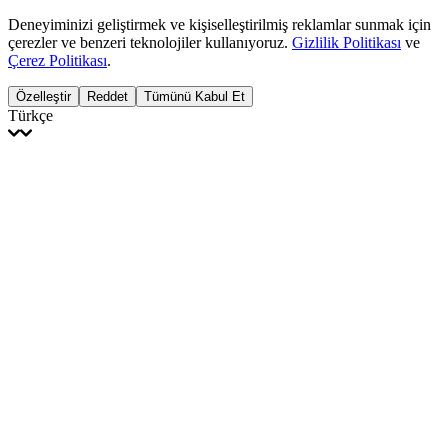
Deneyiminizi geliştirmek ve kişiselleştirilmiş reklamlar sunmak için
çerezler ve benzeri teknolojiler kullanıyoruz.
Gizlilik Politikası
ve
Çerez Politikası
.
Özelleştir
Reddet
Tümünü Kabul Et
Türkçe
English
Français
Italiano
Deutsch
Español
Português
Polski
Ελληνικά
日本語
Türkçe
한국어
العربية
Dutch
bhāṣā
Čeština
Magyar