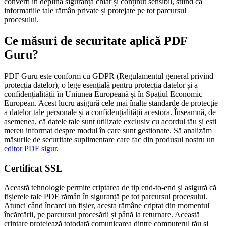
converti în deplină siguranță chiar și conținut sensibil, știind că
informațiile tale rămân private și protejate pe tot parcursul
procesului.
Ce măsuri de securitate aplică PDF
Guru?
PDF Guru este conform cu GDPR (Regulamentul general privind
protecția datelor), o lege esențială pentru protecția datelor și a
confidențialității în Uniunea Europeană și în Spațiul Economic
European. Acest lucru asigură cele mai înalte standarde de protecție
a datelor tale personale și a confidențialității acestora. Înseamnă, de
asemenea, că datele tale sunt utilizate exclusiv cu acordul tău și ești
mereu informat despre modul în care sunt gestionate. Să analizăm
măsurile de securitate suplimentare care fac din produsul nostru un
editor PDF sigur
.
Certificat SSL
Această tehnologie permite criptarea de tip end-to-end și asigură că
fișierele tale PDF rămân în siguranță pe tot parcursul procesului.
Atunci când încarci un fișier, acesta rămâne criptat din momentul
încărcării, pe parcursul procesării și până la returnare. Această
criptare protejează totodată comunicarea dintre computerul tău și