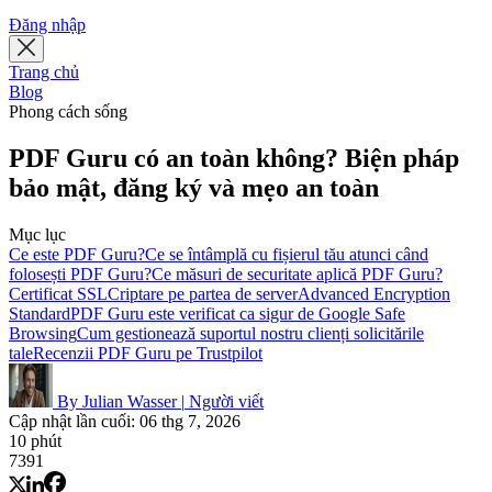
Đăng nhập
Trang chủ
Blog
Phong cách sống
PDF Guru có an toàn không? Biện pháp
bảo mật, đăng ký và mẹo an toàn
Mục lục
Ce este PDF Guru?
Ce se întâmplă cu fișierul tău atunci când
folosești PDF Guru?
Ce măsuri de securitate aplică PDF Guru?
Certificat SSL
Criptare pe partea de server
Advanced Encryption
Standard
PDF Guru este verificat ca sigur de Google Safe
Browsing
Cum gestionează suportul nostru clienți solicitările
tale
Recenzii PDF Guru pe Trustpilot
By Julian Wasser
|
Người viết
Cập nhật lần cuối: 06 thg 7, 2026
10 phút
7391