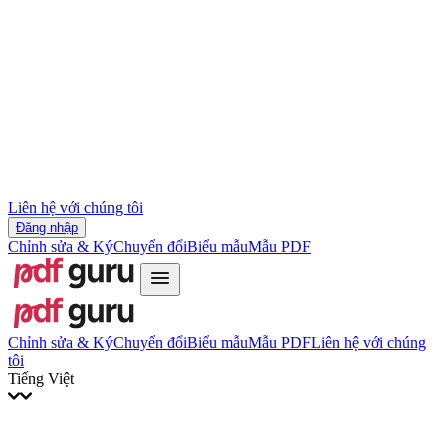
Slovenčina
עברית
Hrvatski
Română
Українська
Tiếng Việt
ไทย
简体中文
繁體中文
Liên hệ với chúng tôi
Đăng nhập
Chỉnh sửa & Ký
Chuyển đổi
Biểu mẫu
Mẫu PDF
Chỉnh sửa & Ký
Chuyển đổi
Biểu mẫu
Mẫu PDF
Liên hệ với chúng
tôi
Tiếng Việt
English