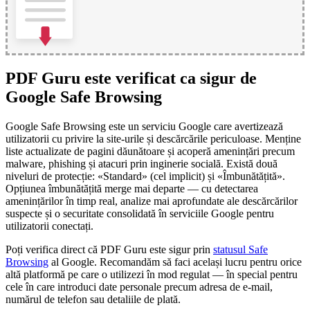
PDF Guru este verificat ca sigur de
Google Safe Browsing
Google Safe Browsing este un serviciu Google care avertizează
utilizatorii cu privire la site-urile și descărcările periculoase. Menține
liste actualizate de pagini dăunătoare și acoperă amenințări precum
malware, phishing și atacuri prin inginerie socială. Există două
niveluri de protecție: «Standard» (cel implicit) și «Îmbunătățită».
Opțiunea îmbunătățită merge mai departe — cu detectarea
amenințărilor în timp real, analize mai aprofundate ale descărcărilor
suspecte și o securitate consolidată în serviciile Google pentru
utilizatorii conectați.
Poți verifica direct că PDF Guru este sigur prin
statusul Safe
Browsing
al Google. Recomandăm să faci același lucru pentru orice
altă platformă pe care o utilizezi în mod regulat — în special pentru
cele în care introduci date personale precum adresa de e-mail,
numărul de telefon sau detaliile de plată.