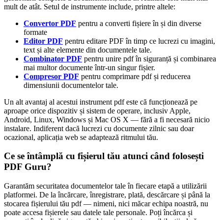
mult de atât. Setul de instrumente include, printre altele:
Convertor PDF
pentru a converti fișiere în și din diverse
formate
Editor PDF
pentru editare PDF în timp ce lucrezi cu imagini,
text și alte elemente din documentele tale.
Combinator PDF
pentru unire pdf în siguranță și combinarea
mai multor documente într-un singur fișier.
Compresor PDF
pentru comprimare pdf și reducerea
dimensiunii documentelor tale.
Un alt avantaj al acestui instrument pdf este că funcționează pe
aproape orice dispozitiv și sistem de operare, inclusiv Apple,
Android, Linux, Windows și Mac OS X — fără a fi necesară nicio
instalare. Indiferent dacă lucrezi cu documente zilnic sau doar
ocazional, aplicația web se adaptează ritmului tău.
Ce se întâmplă cu fișierul tău atunci când folosești
PDF Guru?
Garantăm securitatea documentelor tale în fiecare etapă a utilizării
platformei. De la încărcare, înregistrare, plată, descărcare și până la
stocarea fișierului tău pdf — nimeni, nici măcar echipa noastră, nu
poate accesa fișierele sau datele tale personale. Poți încărca și