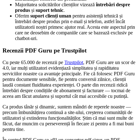
Majoritatea solicitărilor clienților vizează
întrebări despre
produs
și
suport tehnic
.
Oferim
suport clienți uman
pentru asistență tehnică și
întrebări despre produs prin e-mail și telefon, astfel încât
utilizatorii noștri primesc ajutor real. Acesta este aspectul prin
care ne deosebim de companiile care se bazează exclusiv pe
chatbot-uri.
Recenzii PDF Guru pe Trustpilot
Cu peste 65.000 de recenzii pe
Trustpilot
, PDF Guru are un scor de
4.0, iar mulți utilizatori evidențiază simplitatea și rapiditatea
serviciilor noastre ca avantaje principale. Fie că folosesc PDF Guru
pentru documente sensibile, fie pentru conversii zilnice, clienții
laudă constant fluiditatea experienței. O parte din recenzii ridică
întrebări despre condițiile de abonament și facturare — tocmai de
aceea am făcut anularea și suportul cât mai accesibile cu putință.
Ca produs tânăr și dinamic, suntem mândri de reperele noastre —
precum îmbunătățirea continuă a site-ului, creșterea comunității de
utilizatori și extinderea funcționalităților. Știm că mai sunt multe de
făcut, dar muncim cu perseverență în fiecare zi pentru a fi mai buni
pentru tine.
În centrul PDF Guru se află un convertor pdf sigur, un PDF