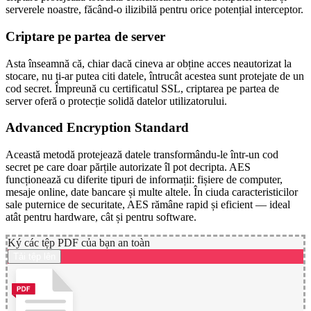
serverele noastre, făcând-o ilizibilă pentru orice potențial interceptor.
Criptare pe partea de server
Asta înseamnă că, chiar dacă cineva ar obține acces neautorizat la
stocare, nu ți-ar putea citi datele, întrucât acestea sunt protejate de un
cod secret. Împreună cu certificatul SSL, criptarea pe partea de
server oferă o protecție solidă datelor utilizatorului.
Advanced Encryption Standard
Această metodă protejează datele transformându-le într-un cod
secret pe care doar părțile autorizate îl pot decripta. AES
funcționează cu diferite tipuri de informații: fișiere de computer,
mesaje online, date bancare și multe altele. În ciuda caracteristicilor
sale puternice de securitate, AES rămâne rapid și eficient — ideal
atât pentru hardware, cât și pentru software.
Ký các tệp PDF của bạn an toàn
Tải tệp lên