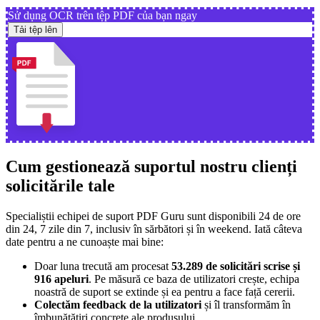
Sử dụng OCR trên tệp PDF của bạn ngay
Tải tệp lên
Cum gestionează suportul nostru clienți
solicitările tale
Specialiștii echipei de suport PDF Guru sunt disponibili 24 de ore
din 24, 7 zile din 7, inclusiv în sărbători și în weekend. Iată câteva
date pentru a ne cunoaște mai bine:
Doar luna trecută am procesat
53.289 de solicitări scrise și
916 apeluri
. Pe măsură ce baza de utilizatori crește, echipa
noastră de suport se extinde și ea pentru a face față cererii.
Colectăm feedback de la utilizatori
și îl transformăm în
îmbunătățiri concrete ale produsului.