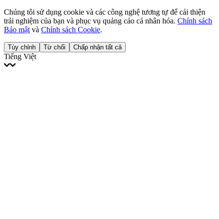
Chúng tôi sử dụng cookie và các công nghệ tương tự để cải thiện
trải nghiệm của bạn và phục vụ quảng cáo cá nhân hóa.
Chính sách
Bảo mật
và
Chính sách Cookie
.
Tùy chỉnh
Từ chối
Chấp nhận tất cả
Tiếng Việt
English
Français
Italiano
Deutsch
Español
Português
Polski
Ελληνικά
日本語
Türkçe
한국어
العربية
Dutch
bhāṣā
Čeština
Magyar