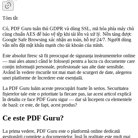
Tóm tắt
Có, PDF Guru tuân thủ GDPR và dùng SSL, mã hóa phía máy chủ
cùng chuẩn AES để bảo vệ tệp khi tải lên và xử lý. Nền tảng được
Google Safe Browsing xác nhận an toàn, hỗ trợ 24/7. Người dùng
vẫn nên đặt mật khẩu mạnh cho tài khoản của mình.
Este absolut firesc să fii preocupat de siguranța instrumentelor online
— mai ales atunci când le folosești pentru a lucra cu documente care
conțin informații personale, profesionale sau alte date sensibile.
Având în vedere riscurile tot mai mari de scurgeri de date, alegerea
unei platforme de încredere este esențială.
La PDF Guru luăm aceste preocupări foarte în serios. Securitatea
fișierelor tale este o prioritate la fiecare pas, iar acest articol explică
în detaliu ce face PDF Guru sigur — dar să începem cu elementele
de bază: ce este, de fapt, acest produs?
Ce este PDF Guru?
La prima vedere, PDF Guru este o platformă online dedicată
gestionării complete a documentelor, însă în realitate este mult mai