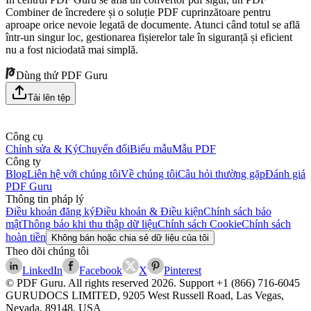
Combiner de încredere și o soluție PDF cuprinzătoare pentru
aproape orice nevoie legată de documente. Atunci când totul se află
într-un singur loc, gestionarea fișierelor tale în siguranță și eficient
nu a fost niciodată mai simplă.
Dùng thử PDF Guru
Tải lên tệp
Công cụ
Chỉnh sửa & Ký
Chuyển đổi
Biểu mẫu
Mẫu PDF
Công ty
Blog
Liên hệ với chúng tôi
Về chúng tôi
Câu hỏi thường gặp
Đánh giá
PDF Guru
Thông tin pháp lý
Điều khoản đăng ký
Điều khoản & Điều kiện
Chính sách bảo
mật
Thông báo khi thu thập dữ liệu
Chính sách Cookie
Chính sách
hoàn tiền
Không bán hoặc chia sẻ dữ liệu của tôi
Theo dõi chúng tôi
LinkedIn
Facebook
X
Pinterest
© PDF Guru. All rights reserved
2026
. Support
+1 (866) 716-6045
GURUDOCS LIMITED, 9205 West Russell Road, Las Vegas,
Nevada, 89148, USA