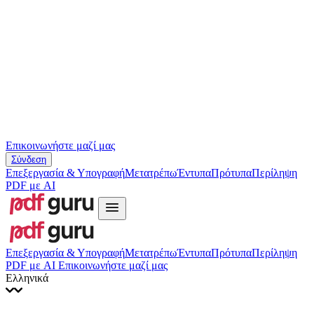
Slovenčina
עברית
Hrvatski
Română
Українська
Tiếng Việt
ไทย
简体中文
繁體中文
Επικοινωνήστε μαζί μας
Σύνδεση
Επεξεργασία & Υπογραφή
Μετατρέπω
Έντυπα
Πρότυπα
Περίληψη
PDF με AI
Επεξεργασία & Υπογραφή
Μετατρέπω
Έντυπα
Πρότυπα
Περίληψη
PDF με AI
Επικοινωνήστε μαζί μας
Ελληνικά