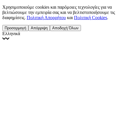
Χρησιμοποιούμε cookies και παρόμοιες τεχνολογίες για να
βελτιώσουμε την εμπειρία σας και να βελτιστοποιήσουμε τις
διαφημίσεις.
Πολιτική Απορρήτου
και
Πολιτική Cookies
.
Προσαρμογή
Απόρριψη
Αποδοχή Όλων
Ελληνικά
English
Français
Italiano
Deutsch
Español
Português
Polski
Ελληνικά
日本語
Türkçe
한국어
العربية
Dutch
bhāṣā
Čeština
Magyar