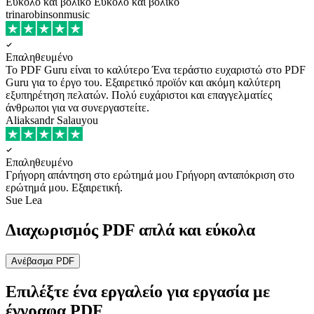
Εύκολο και βολικό
Εύκολο και βολικό
trinarobinsonmusic
Επαληθευμένο
Το PDF Guru είναι το καλύτερο
Ένα τεράστιο ευχαριστώ στο PDF
Guru για το έργο του. Εξαιρετικό προϊόν και ακόμη καλύτερη
εξυπηρέτηση πελατών. Πολύ ευχάριστοι και επαγγελματίες
άνθρωποι για να συνεργαστείτε.
Aliaksandr Salauyou
Επαληθευμένο
Γρήγορη απάντηση στο ερώτημά μου
Γρήγορη ανταπόκριση στο
ερώτημά μου. Εξαιρετική.
Sue Lea
Διαχωρισμός PDF απλά και εύκολα
Ανέβασμα PDF
Επιλέξτε ένα εργαλείο για εργασία με
έγγραφα PDF