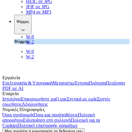
HEIC σε JPG
JFIF σε JPG
MP4 σε MP3
Φόρμες
W-9
Φόρμες
W-2
W-9
W-2
Εργαλεία
Επεξεργασία & Υπογραφή
Μετατρέπω
Έντυπα
Πρότυπα
Περίληψη
PDF με AI
Εταιρεία
Ιστολόγιο
Επικοινωνήστε μαζί μας
Σχετικά με εμάς
Συχνές
ερωτήσεις
Αξιολογήσεις
Νομικές Πληροφορίες
Όροι συνδρομής
Όροι και προϋποθέσεις
Πολιτική
απορρήτου
Ειδοποίηση στη συλλογή
Πολιτική για τα
Cookies
Πολιτική επιστροφής χρημάτων
Μην πουλάτε ή κοινοποιείτε τα δεδομένα μου