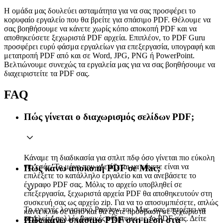
Η ομάδα μας δουλεύει ασταμάτητα για να σας προσφέρει το
κορυφαίο εργαλείο που θα βρείτε για σπάσιμο PDF. Θέλουμε να
σας βοηθήσουμε να κάνετε χωρίς κόπο αποκοπή PDF και να
αποθηκεύσετε ξεχωριστά PDF αρχεία. Επιπλέον, το PDF Guru
προσφέρει ευρύ φάσμα εργαλείων για επεξεργασία, υπογραφή και
μετατροπή PDF από και σε Word, JPG, PNG ή PowerPoint.
Βελτιώνουμε συνεχώς τα εργαλεία μας για να σας βοηθήσουμε να
διαχειριστείτε τα PDF σας.
FAQ
Πώς γίνεται ο διαχωρισμός σελίδων PDF;
Κάναμε τη διαδικασία για σπλιτ πδφ όσο γίνεται πιο εύκολη
για εσάς. Το μόνο που χρειάζεται να κάνετε είναι να
Πώς κάνω αποκοπή PDF σε Mac;
επιλέξετε το κατάλληλο εργαλείο και να ανεβάσετε το
έγγραφο PDF σας. Μόλις το αρχείο υποβληθεί σε
επεξεργασία, ξεχωριστά αρχεία PDF θα αποθηκευτούν στη
συσκευή σας ως αρχείο zip. Για να το αποσυμπιέσετε, απλώς
Το εγγενές λογισμικό Preview του Mac, σας επιτρέπει να
κάντε κλικ σε αυτό και θα έχετε πρόσβαση σε ξεχωριστά
εκτελείτε πολλές βασικές ενέργειες με το PDF σας. Δείτε
Πώς κάνω σπάσιμο PDF στη μέση στα
PDF αρχεία.