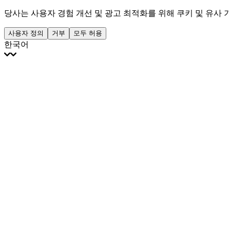
당사는 사용자 경험 개선 및 광고 최적화를 위해 쿠키 및 유사
사용자 정의
거부
모두 허용
한국어
English
Français
Italiano
Deutsch
Español
Português
Polski
Ελληνικά
日本語
Türkçe
한국어
العربية
Dutch
bhāṣā
Čeština
Magyar
Slovenčina