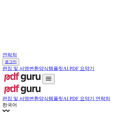
עברית
Hrvatski
Română
Українська
Tiếng Việt
ไทย
简体中文
繁體中文
연락처
로그인
편집 및 서명
변환
양식
템플릿
AI PDF 요약기
편집 및 서명
변환
양식
템플릿
AI PDF 요약기
연락처
한국어
English
Français
Italiano