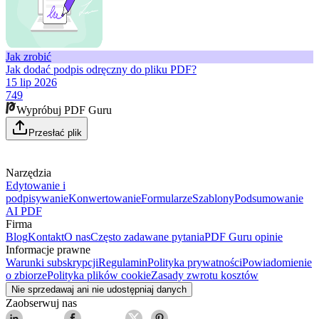
Jak zrobić
Jak dodać podpis odręczny do pliku PDF?
15 lip 2026
749
Wypróbuj PDF Guru
Przesłać plik
Narzędzia
Edytowanie i
podpisywanie
Konwertowanie
Formularze
Szablony
Podsumowanie
AI PDF
Firma
Blog
Kontakt
O nas
Często zadawane pytania
PDF Guru opinie
Informacje prawne
Warunki subskrypcji
Regulamin
Polityka prywatności
Powiadomienie
o zbiorze
Polityka plików cookie
Zasady zwrotu kosztów
Nie sprzedawaj ani nie udostępniaj danych
Zaobserwuj nas