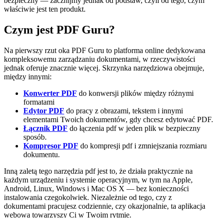
bezpieczny — zacznijmy jednak od podstaw, czyli od tego, czym
właściwie jest ten produkt.
Czym jest PDF Guru?
Na pierwszy rzut oka PDF Guru to platforma online dedykowana
kompleksowemu zarządzaniu dokumentami, w rzeczywistości
jednak oferuje znacznie więcej. Skrzynka narzędziowa obejmuje,
między innymi:
Konwerter PDF
do konwersji plików między różnymi
formatami
Edytor PDF
do pracy z obrazami, tekstem i innymi
elementami Twoich dokumentów, gdy chcesz edytować PDF.
Łącznik PDF
do łączenia pdf w jeden plik w bezpieczny
sposób.
Kompresor PDF
do kompresji pdf i zmniejszania rozmiaru
dokumentu.
Inną zaletą tego narzędzia pdf jest to, że działa praktycznie na
każdym urządzeniu i systemie operacyjnym, w tym na Apple,
Android, Linux, Windows i Mac OS X — bez konieczności
instalowania czegokolwiek. Niezależnie od tego, czy z
dokumentami pracujesz codziennie, czy okazjonalnie, ta aplikacja
webowa towarzyszy Ci w Twoim rytmie.