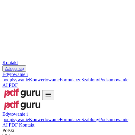
Slovenčina
עברית
Hrvatski
Română
Українська
Tiếng Việt
ไทย
简体中文
繁體中文
Kontakt
Zaloguj się
Edytowanie i
podpisywanie
Konwertowanie
Formularze
Szablony
Podsumowanie
AI PDF
Edytowanie i
podpisywanie
Konwertowanie
Formularze
Szablony
Podsumowanie
AI PDF
Kontakt
Polski