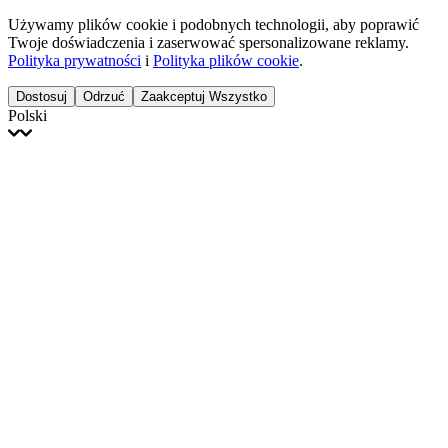
Używamy plików cookie i podobnych technologii, aby poprawić
Twoje doświadczenia i zaserwować spersonalizowane reklamy.
Polityka prywatności
i
Polityka plików cookie
.
Dostosuj
Odrzuć
Zaakceptuj Wszystko
Polski
English
Français
Italiano
Deutsch
Español
Português
Polski
Ελληνικά
日本語
Türkçe
한국어
العربية
Dutch
bhāṣā
Čeština
Magyar