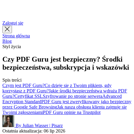
简体中文
繁體中文
Zaloguj się
Strona główna
Blog
Styl życia
Czy PDF Guru jest bezpieczny? Środki
bezpieczeństwa, subskrypcja i wskazówki
Spis treści
Czym jest PDF Guru?
Co dzieje się z Twoim plikiem, gdy
korzystasz z PDF Guru?
Jakie środki bezpieczeństwa wdraża PDF
Guru?
Certyfikat SSL
Szyfrowanie po stronie serwera
Advanced
Encryption Standard
PDF Guru jest zweryfikowany jako bezpieczny
przez Google Safe Browsing
Jak nasza obsługa klienta zajmuje się
Twoimi zgłoszeniami
PDF Guru opinie na Trustpilot
By Julian Wasser
|
Pisarz
Ostatnia aktualizacja: 06 lip 2026