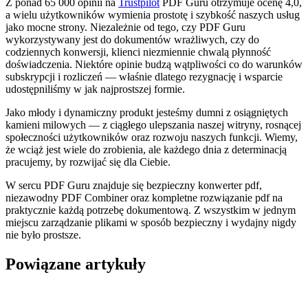
Z ponad 65 000 opinii na
Trustpilot
PDF Guru otrzymuje ocenę 4,0,
a wielu użytkowników wymienia prostotę i szybkość naszych usług
jako mocne strony. Niezależnie od tego, czy PDF Guru
wykorzystywany jest do dokumentów wrażliwych, czy do
codziennych konwersji, klienci niezmiennie chwalą płynność
doświadczenia. Niektóre opinie budzą wątpliwości co do warunków
subskrypcji i rozliczeń — właśnie dlatego rezygnację i wsparcie
udostępniliśmy w jak najprostszej formie.
Jako młody i dynamiczny produkt jesteśmy dumni z osiągniętych
kamieni milowych — z ciągłego ulepszania naszej witryny, rosnącej
społeczności użytkowników oraz rozwoju naszych funkcji. Wiemy,
że wciąż jest wiele do zrobienia, ale każdego dnia z determinacją
pracujemy, by rozwijać się dla Ciebie.
W sercu PDF Guru znajduje się bezpieczny konwerter pdf,
niezawodny PDF Combiner oraz kompletne rozwiązanie pdf na
praktycznie każdą potrzebę dokumentową. Z wszystkim w jednym
miejscu zarządzanie plikami w sposób bezpieczny i wydajny nigdy
nie było prostsze.
Powiązane artykuły