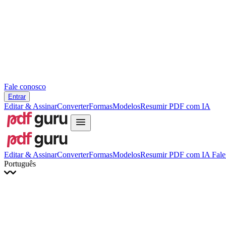
Hrvatski
Română
Українська
Tiếng Việt
ไทย
简体中文
繁體中文
Fale conosco
Entrar
Editar & Assinar
Converter
Formas
Modelos
Resumir PDF com IA
Editar & Assinar
Converter
Formas
Modelos
Resumir PDF com IA
Fale
Português
English
Français
Italiano
Deutsch