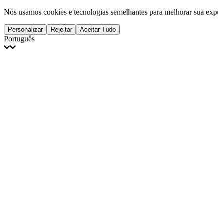
Nós usamos cookies e tecnologias semelhantes para melhorar sua expe
Personalizar
Rejeitar
Aceitar Tudo
Português
English
Français
Italiano
Deutsch
Español
Português
Polski
Ελληνικά
日本語
Türkçe
한국어
العربية
Dutch
bhāṣā
Čeština
Magyar
Slovenčina
עברית