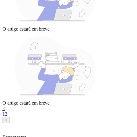
O artigo estará em breve
O artigo estará em breve
<
1
2
>