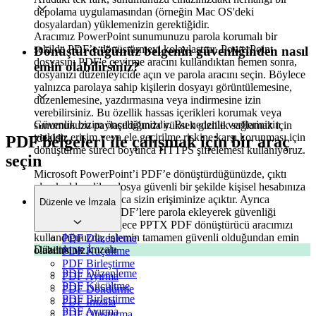
depolama uygulamasından (örneğin Mac OS'deki
dosyalardan) yüklemenizin gerektiğidir.
Aracımız PowerPoint sunumunuzu parola korumalı bir
şekilde PDF’e dönüştürmeyi kolaylaştırır. PowerPoint
Dönüştürdüğünüz belgenin güvenliğinden nasıl
dosyasını PDF'e çevirme aracını kullandıktan hemen sonra,
emin olabilirsiniz?
dosyanızı düzenleyicide açın ve parola aracını seçin. Böylece
yalnızca parolaya sahip kişilerin dosyayı görüntülemesine,
düzenlemesine, yazdırmasına veya indirmesine izin
verebilirsiniz. Bu özellik hassas içerikleri korumak veya
Güvenlik bizim önceliğimizdir. Bu nedenle verilerinizin
sunumunuzu paylaşıldığında yüksek gizlilik sağlamak için
yetkisiz erişim veya ele geçirilme riskine karşı korunması için
idealdir.
PDF belgeleri ile çalışmak için bir araç
dönüştürme süreci boyunca HTTPS şifrelemesi kullanıyoruz.
seçin
Microsoft PowerPoint’i PDF’e dönüştürdüğünüzde, çıktı
olarak elde edilen dosya güvenli bir şekilde kişisel hesabınıza
kaydedilir ve yalnızca sizin erişiminize açıktır. Ayrıca
Düzenle ve İmzala
dönüştürdüğünüz PDF’lere parola ekleyerek güvenliği
artırabilirsiniz. Böylece PPTX PDF dönüştürücü aracımızı
kullandığınızda, işlemin tamamen güvenli olduğundan emin
PDF Düzenleme
Düzenle ve İmzala
olabilirsiniz.
PDF Küçültme
PDF Birleştirme
PDF Düzenleme
PDF Ayırma
PDF Küçültme
PDF Döndürme
PDF Birleştirme
PDF İmzala
PDF Ayırma
PDF Oluşturma