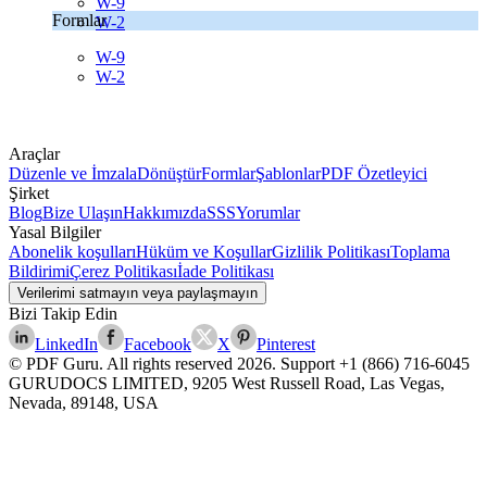
W-9
Formlar
W-2
W-9
W-2
Araçlar
Düzenle ve İmzala
Dönüştür
Formlar
Şablonlar
PDF Özetleyici
Şirket
Blog
Bize Ulaşın
Hakkımızda
SSS
Yorumlar
Yasal Bilgiler
Abonelik koşulları
Hüküm ve Koşullar
Gizlilik Politikası
Toplama
Bildirimi
Çerez Politikası
İade Politikası
Verilerimi satmayın veya paylaşmayın
Bizi Takip Edin
LinkedIn
Facebook
X
Pinterest
© PDF Guru. All rights reserved
2026
. Support
+1 (866) 716-6045
GURUDOCS LIMITED, 9205 West Russell Road, Las Vegas,
Nevada, 89148, USA