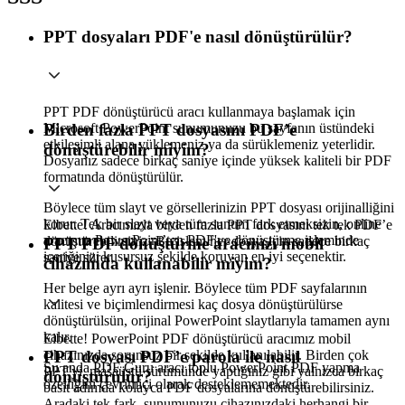
PPT dosyaları PDF'e nasıl dönüştürülür?
PPT PDF dönüştürücü aracı kullanmaya başlamak için
Microsoft PowerPoint sunumunuzu bu sayfanın üstündeki
Birden fazla PPT dosyasını PDF’e
etkileşimli alana yüklemeniz ya da sürüklemeniz yeterlidir.
dönüştürebilir miyim?
Dosyanız sadece birkaç saniye içinde yüksek kaliteli bir PDF
formatında dönüştürülür.
Böylece tüm slayt ve görsellerinizin PPT dosyası orijinalliğini
korur. Tek bir slayt veya tüm sunum fark etmeksizin, online
Elbette! Aracımızla birden fazla PPT dosyasını tek tek PDF’e
aracımız PowerPoint’ten PDF'ye dönüştürme işleminde
dönüştürebilirsiniz. Bu işlem her dosya için sadece birkaç
PPT PDF dönüştürme aracınızı mobil
içeriğinizi kusursuz şekilde koruyan en iyi seçenektir.
saniye sürer.
cihazımda kullanabilir miyim?
Her belge ayrı ayrı işlenir. Böylece tüm PDF sayfalarının
kalitesi ve biçimlendirmesi kaç dosya dönüştürülürse
dönüştürülsün, orijinal PowerPoint slaytlarıyla tamamen aynı
kalır.
Elbette! PowerPoint PDF dönüştürücü aracımız mobil
cihazınızda sorunsuz bir şekilde kullanılabilir. Birden çok
PPT dosyası PDF’e parola ile nasıl
Şu anda PDF Guru aracı toplu PowerPoint PDF yapma
PPT'yi, masaüstü sürümünde yaptığınız gibi yalnızca birkaç
dönüştürülür?
özelliğini çevrimiçi olarak desteklememektedir.
basit adımda kolayca PDF dosyalarına dönüştürebilirsiniz.
Aradaki tek fark, sunumunuzu cihazınızdaki herhangi bir