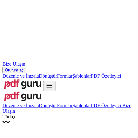
Slovenčina
עברית
Hrvatski
Română
Українська
Tiếng Việt
ไทย
简体中文
繁體中文
Bize Ulaşın
Oturum aç
Düzenle ve İmzala
Dönüştür
Formlar
Şablonlar
PDF Özetleyici
Düzenle ve İmzala
Dönüştür
Formlar
Şablonlar
PDF Özetleyici
Bize
Ulaşın
Türkçe
English