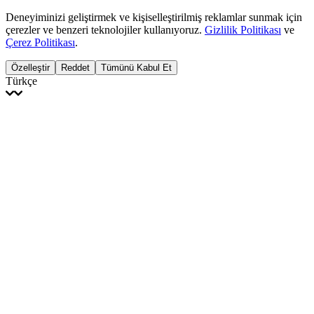
Deneyiminizi geliştirmek ve kişiselleştirilmiş reklamlar sunmak için
çerezler ve benzeri teknolojiler kullanıyoruz.
Gizlilik Politikası
ve
Çerez Politikası
.
Özelleştir
Reddet
Tümünü Kabul Et
Türkçe
English
Français
Italiano
Deutsch
Español
Português
Polski
Ελληνικά
日本語
Türkçe
한국어
العربية
Dutch
bhāṣā
Čeština
Magyar