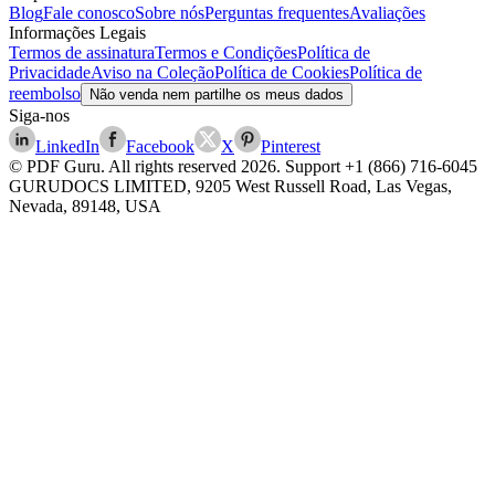
Blog
Fale conosco
Sobre nós
Perguntas frequentes
Avaliações
Informações Legais
Termos de assinatura
Termos e Condições
Política de
Privacidade
Aviso na Coleção
Política de Cookies
Política de
reembolso
Não venda nem partilhe os meus dados
Siga-nos
LinkedIn
Facebook
X
Pinterest
© PDF Guru. All rights reserved
2026
. Support
+1 (866) 716-6045
GURUDOCS LIMITED, 9205 West Russell Road, Las Vegas,
Nevada, 89148, USA