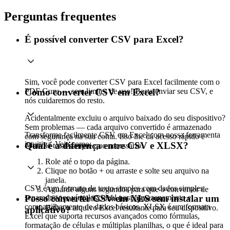
Perguntas frequentes
É possível converter CSV para Excel?
Sim, você pode converter CSV para Excel facilmente com o
PDF Guru — sem limites de uso! Basta enviar seu CSV, e
Como converter CSV em Excel?
nós cuidaremos do resto.
Acidentalmente excluiu o arquivo baixado do seu dispositivo?
Sem problemas — cada arquivo convertido é armazenado
Transforme facilmente CSV em Excel com nossa ferramenta
com segurança na sua conta. Isso lhe dá acesso rápido e
intuitiva. Veja como:
Qual é a diferença entre CSV e XLSX?
controle total sempre que necessário.
Role até o topo da página.
Clique no botão + ou arraste e solte seu arquivo na
janela.
CSV é um formato de texto simples com dados simples
Aguarde alguns segundos para que o conversor de
separados por vírgulas, ideal para armazenamento e
Posso converter CSV em XLS sem instalar um
CSV para XLSX conclua o processo.
compartilhamento de dados básicos. XLSX é um formato
Baixe o arquivo Excel resultante para seu dispositivo.
aplicativo?
Excel que suporta recursos avançados como fórmulas,
formatação de células e múltiplas planilhas, o que é ideal para