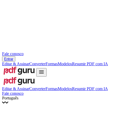
Slovenčina
עברית
Hrvatski
Română
Українська
Tiếng Việt
ไทย
简体中文
繁體中文
Fale conosco
Entrar
Editar & Assinar
Converter
Formas
Modelos
Resumir PDF com IA
Editar & Assinar
Converter
Formas
Modelos
Resumir PDF com IA
Fale conosco
Português
English