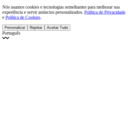
Nós usamos cookies e tecnologias semelhantes para melhorar sua
experiência e servir anúncios personalizados.
Política de Privacidade
e
Política de Cookies
.
Personalizar
Rejeitar
Aceitar Tudo
Português
English
Français
Italiano
Deutsch
Español
Português
Polski
Ελληνικά
日本語
Türkçe
한국어
العربية
Dutch
bhāṣā
Čeština
Magyar