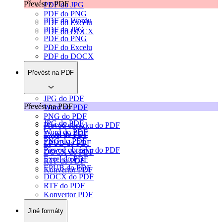
Převést z PDF
PDF do JPG
PDF do PNG
PDF do Wordu
PDF do Excelu
PDF do JPG
PDF do DOCX
PDF do PNG
PDF do Excelu
PDF do DOCX
Převést na PDF
JPG do PDF
Převést na PDF
Word do PDF
PNG do PDF
JPG do PDF
Převod obrázku do PDF
Word do PDF
Excel do PDF
PNG do PDF
EPUB do PDF
Převod obrázku do PDF
DOCX do PDF
Excel do PDF
RTF do PDF
EPUB do PDF
Konvertor PDF
DOCX do PDF
RTF do PDF
Konvertor PDF
Jiné formáty