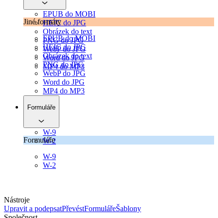
EPUB do MOBI
Jiné formáty
HEIC do JPG
Obrázek do text
EPUB do MOBI
PNG do JPG
HEIC do JPG
WebP do JPG
Obrázek do text
Word do JPG
PNG do JPG
MP4 do MP3
WebP do JPG
Word do JPG
MP4 do MP3
Formuláře
W-9
Formuláře
W-2
W-9
W-2
Nástroje
Upravit a podepsat
Převést
Formuláře
Šablony
Společnost