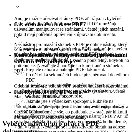
Ano, je možné ořezávat stránky PDF, ať už jsou zbytečné
nebo obsahují citlivé informace. Formát PDF umožňuje
Jak odstranit stránky z PDF?
uživatelům manipulovat se stránkami, včetně jejich mazání,
pokud mají potřebná oprávnění k úpravám dokumentu.
Náš nástroj pro mazání stránek z PDF je online nástroj, který
Náš nástroj pro odstranění stránek z PDF souborů je navržen
vám pomůže tento úkol splnit bez nutnosti instalace
tak, aby bez námahy odstranil stránky z PDF souborů.
Které operační systémy váš nástroj pro mazání
jakéhokoli softwaru. Funguje na všech hlavních operačních
Postupujte podle těchto kroků:
systémech, takže je přístupný a snadno použitelný, kdykoli ho
souborů PDF podporuje?
potřebujete. Neváhejte a použijte ho k odstranění stránek z
Přejděte nahoru a nahrajte PDF dokument.
PDF.
Po několika sekundách budete přesměrováni do editoru
PDF.
V levém panelu klikněte pravým tlačítkem myši na
Odebrat stránky z vašeho PDF souborů můžete bez problémů
stránky, které chcete odstranit, vyberte možnost
na všech stolních a mobilních operačních systémech, včetně
Jak kontaktovat PDF Guru?
„Odstranit stránku“ a potvrďte.
Mac, Windows, Linux a iOS.
Jakmile jste s výsledkem spokojeni, klikněte na
Pokud máte stabilní připojení k internetu, webový prohlížeč a
„Hotovo“, vyberte formát souboru a stáhněte si nový
úložiště souborů, máte vše, co potřebujete – stačí pár kliknutí
PDF soubor.
Máte potíže s mazáním stránek v našem nástrojů PDF? Ať už
a stránky z PDF souboru jsou smazány.
se jedná o jakýkoli problém, jsme tu pro vás 24 hodin denně,
Vyberte nástroj pro práci s PDF
7 dní v týdnu. Neváhejte se na nás kdykoli obrátit na adrese
dokumenty