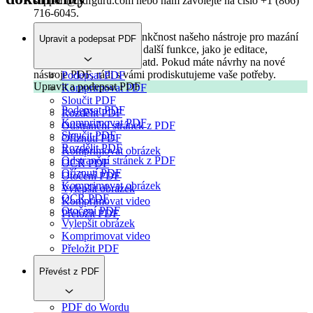
support@pdfguru.com nebo nám zavolejte na číslo +1 (866)
716-6045.
Neustále vylepšujeme funkčnost našeho nástroje pro mazání
Upravit a podepsat PDF
stránek PDF, stejně jako další funkce, jako je editace,
podepisování, slučování atd. Pokud máte návrhy na nové
nástroje PDF, rádi s vámi prodiskutujeme vaše potřeby.
Podepsat PDF
Upravit a podepsat PDF
Komprimovat PDF
Sloučit PDF
Podepsat PDF
Rozdělit PDF
Komprimovat PDF
Odstranění stránek z PDF
Sloučit PDF
Oříznutí PDF
Rozdělit PDF
Komprimovat obrázek
Odstranění stránek z PDF
OCR PDF
Oříznutí PDF
Otočení PDF
Komprimovat obrázek
Vylepšit obrázek
OCR PDF
Komprimovat video
Otočení PDF
Přeložit PDF
Vylepšit obrázek
Komprimovat video
Přeložit PDF
Převést z PDF
PDF do Wordu