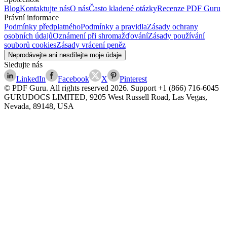
Blog
Kontaktujte nás
O nás
Často kladené otázky
Recenze PDF Guru
Právní informace
Podmínky předplatného
Podmínky a pravidla
Zásady ochrany
osobních údajů
Oznámení při shromažďování
Zásady používání
souborů cookies
Zásady vrácení peněz
Neprodávejte ani nesdílejte moje údaje
Sledujte nás
LinkedIn
Facebook
X
Pinterest
© PDF Guru. All rights reserved
2026
. Support
+1 (866) 716-6045
GURUDOCS LIMITED, 9205 West Russell Road, Las Vegas,
Nevada, 89148, USA