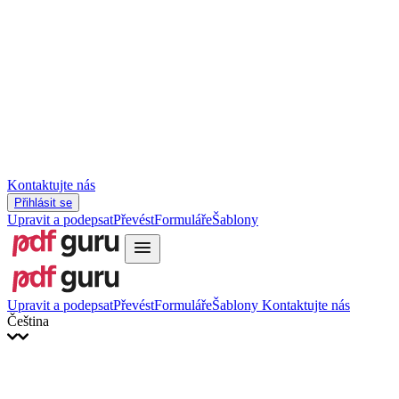
Slovenčina
עברית
Hrvatski
Română
Українська
Tiếng Việt
ไทย
简体中文
繁體中文
Kontaktujte nás
Přihlásit se
Upravit a podepsat
Převést
Formuláře
Šablony
Upravit a podepsat
Převést
Formuláře
Šablony
Kontaktujte nás
Čeština
English
Français