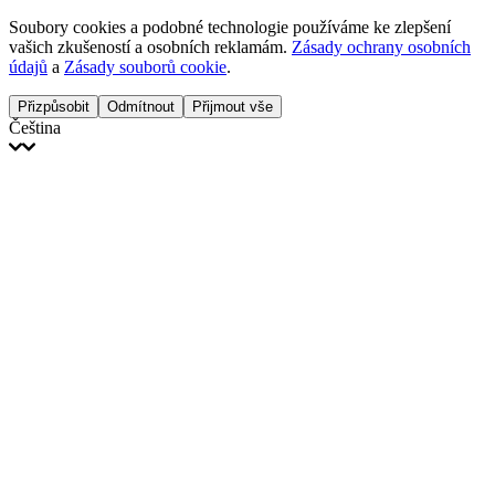
Soubory cookies a podobné technologie používáme ke zlepšení
vašich zkušeností a osobních reklamám.
Zásady ochrany osobních
údajů
a
Zásady souborů cookie
.
Přizpůsobit
Odmítnout
Přijmout vše
Čeština
English
Français
Italiano
Deutsch
Español
Português
Polski
Ελληνικά
日本語
Türkçe
한국어
العربية
Dutch
bhāṣā
Čeština
Magyar