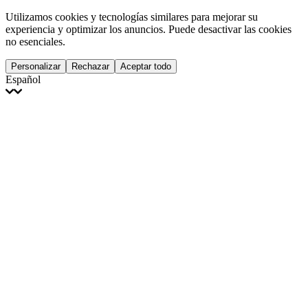
Utilizamos cookies y tecnologías similares para mejorar su
experiencia y optimizar los anuncios. Puede desactivar las cookies
no esenciales.
Personalizar
Rechazar
Aceptar todo
Español
English
Français
Italiano
Deutsch
Español
Português
Polski
Ελληνικά
日本語
Türkçe
한국어
العربية
Dutch
bhāṣā
Čeština
Magyar