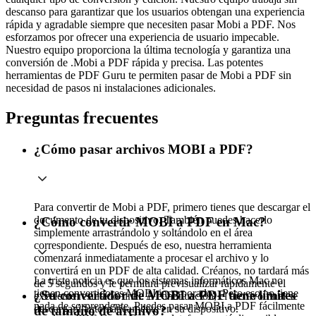
descanso para garantizar que los usuarios obtengan una experiencia
rápida y agradable siempre que necesiten pasar Mobi a PDF. Nos
esforzamos por ofrecer una experiencia de usuario impecable.
Nuestro equipo proporciona la última tecnología y garantiza una
conversión de .Mobi a PDF rápida y precisa. Las potentes
herramientas de PDF Guru te permiten pasar de Mobi a PDF sin
necesidad de pasos ni instalaciones adicionales.
Preguntas frecuentes
¿Cómo pasar archivos MOBI a PDF?
Para convertir de Mobi a PDF, primero tienes que descargar el
documento de tu dispositivo. También puedes hacerlo
¿Cómo convertir MOBI a PDF en Mac?
simplemente arrastrándolo y soltándolo en el área
correspondiente. Después de eso, nuestra herramienta
comenzará inmediatamente a procesar el archivo y lo
convertirá en un PDF de alta calidad. Créanos, no tardará más
La triste noticia es que los sistemas informáticos Mac no
de 5 segundos y le permitirá previsualizar rápidamente el
tienen convertidores MOBI incorporados. Pero eso no tiene
¿Su convertidor de MOBI a PDF tiene límites
excelente resultado final. A continuación, el archivo final se
nada de sorprendente. Puedes pasar MOBI a PDF fácilmente
descargará automáticamente en su dispositivo.
de tamaño de archivo?