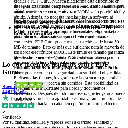
gracias a PDF Guru. Nuestra plataforma está disponible en
línea y es totalmente compatible con Mac. También sirve para
Tanto si necesita un libro electrónico, un informe o cualquier
cualquier otro sistema operativo.
otro documento, nuestro conversor MOBI se lo pondrá fácil y
rápido. Además, no necesita instalar ningún software ni
Para iniciar el proceso, debes seguir las instrucciones que
Normalmente, los servicios de conversión como PDF GURU
extensión del navegador.
aparecen en la parte superior de la página. Confía en nosotros,
pueden tener un límite de tamaño de archivo para transformar
¿Preservará su conversor de MOBI a PDF el
es mucho más fácil y rápido que buscar, descargar e instalar
MOBI a PDF. Esto se hace para aumentar la eficiencia de la
formato original?
una aplicación especializada en conversión de ebooks.
plataforma y evitar sobrecargarla. La herramienta de
conversión PDF Guru puede manejar archivos de hasta 50
MB de tamaño. Esto es más que suficiente para la mayoría de
los libros electrónicos MOBI. Este límite de tamaño garantiza
Nuestro conversor de Mobi a PDF fue desarrollado por un
que tus documentos se puedan convertir manteniendo un
equipo de alta tecnología para poder preservar
rendimiento y una velocidad óptimos. Utilice nuestro
Lo que dicen los usuarios sobre PDF
específicamente el formato original de sus archivos. Por lo
convertidor MOBI a PDF y experimente la facilidad del
Guru
tanto, puede contar con seguridad con su fiabilidad y calidad.
proceso.
El diseño, las fuentes, los gráficos y la estructura general del
documento permanecerán sin cambios. Esta posibilidad es
Bueno
especialmente importante para libros y documentos
44,076
reseñas
electrónicos. Después de todo, un diseño que tenga una buena
apariencia y un diseño agradable es una garantía importante
en el camino hacia una alta percepción por parte del lector.
Verificado
Por su claridad,sencillez y rapidez
Por su claridad, sencillez y
rapidez. Algo muy importante cuando hay que hacer una gestion