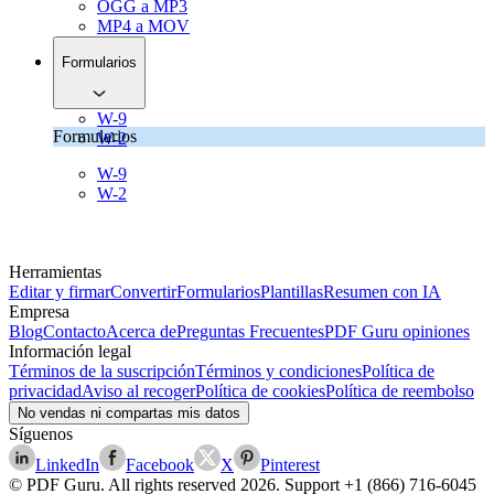
OGG a MP3
MP4 a MOV
Formularios
W-9
Formularios
W-2
W-9
W-2
Herramientas
Editar y firmar
Convertir
Formularios
Plantillas
Resumen con IA
Empresa
Blog
Contacto
Acerca de
Preguntas Frecuentes
PDF Guru opiniones
Información legal
Términos de la suscripción
Términos y condiciones
Política de
privacidad
Aviso al recoger
Política de cookies
Política de reembolso
No vendas ni compartas mis datos
Síguenos
LinkedIn
Facebook
X
Pinterest
© PDF Guru. All rights reserved
2026
. Support
+1 (866) 716-6045