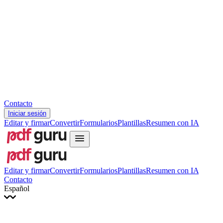
Slovenčina
עברית
Hrvatski
Română
Українська
Tiếng Việt
ไทย
简体中文
繁體中文
Contacto
Iniciar sesión
Editar y firmar
Convertir
Formularios
Plantillas
Resumen con IA
Editar y firmar
Convertir
Formularios
Plantillas
Resumen con IA
Contacto
Español
English