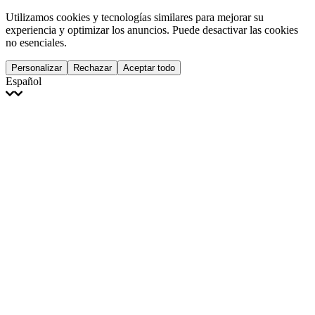
Utilizamos cookies y tecnologías similares para mejorar su
experiencia y optimizar los anuncios. Puede desactivar las cookies
no esenciales.
Personalizar
Rechazar
Aceptar todo
Español
English
Français
Italiano
Deutsch
Español
Português
Polski
Ελληνικά
日本語
Türkçe
한국어
العربية
Dutch
bhāṣā
Čeština
Magyar