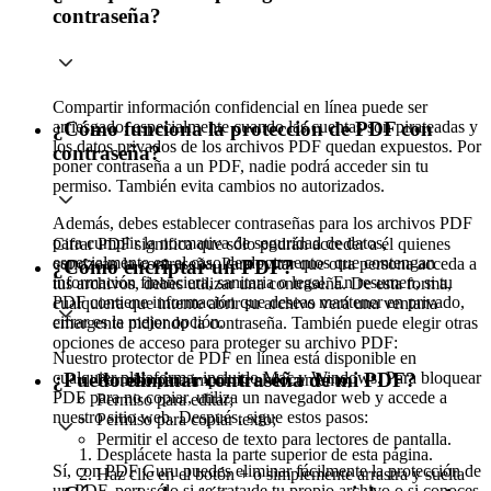
contraseña?
Compartir información confidencial en línea puede ser
arriesgado, especialmente cuando las cuentas son pirateadas y
¿Cómo funciona la protección de PDF con
los datos privados de los archivos PDF quedan expuestos. Por
contraseña?
poner contraseña a un PDF, nadie podrá acceder sin tu
permiso. También evita cambios no autorizados.
Además, debes establecer contraseñas para los archivos PDF
para cumplir la normativa de seguridad de datos,
Cifrar PDF significa que sólo podrán acceder a él quienes
especialmente en el caso de documentos que contengan
conozcan la contraseña. Para evitar que otra persona acceda a
¿Cómo encriptar un PDF?
información financiera, sanitaria o legal. En resumen, si tu
tus archivos, debes utilizar una contraseña. De esta forma,
PDF contiene información que deseas mantener en privado,
cualquiera que intente abrir su archivo verá una ventana
cifrar es la mejor opción.
emergente pidiendo la contraseña. También puede elegir otras
opciones de acceso para proteger su archivo PDF:
Nuestro protector de PDF en línea está disponible en
cualquier plataforma, incluido Mac y Windows. Para bloquear
¿Puedo eliminar contraseña de mi PDF?
Permiso para imprimir el documento;
PDF para no copiar, utiliza un navegador web y accede a
Permiso para editar;
nuestro sitio web. Después, sigue estos pasos:
Permiso para copiar texto;
Permitir el acceso de texto para lectores de pantalla.
Desplácete hasta la parte superior de esta página.
Sí, con PDF Guru puedes eliminar fácilmente la protección de
Haz clic en el botón + o simplemente arrastra y suelta
un PDF, pero sólo si se trata de tu propio archivo o si conoces