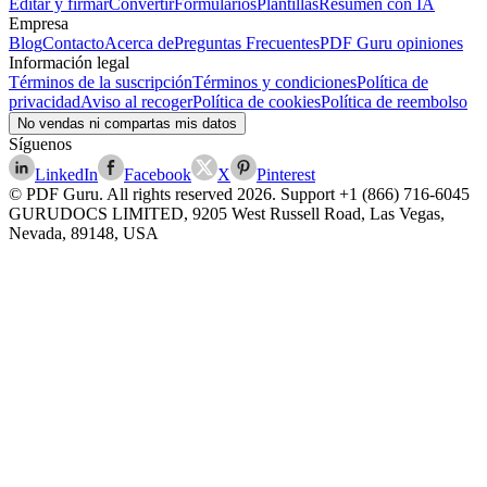
Editar y firmar
Convertir
Formularios
Plantillas
Resumen con IA
Empresa
Blog
Contacto
Acerca de
Preguntas Frecuentes
PDF Guru opiniones
Información legal
Términos de la suscripción
Términos y condiciones
Política de
privacidad
Aviso al recoger
Política de cookies
Política de reembolso
No vendas ni compartas mis datos
Síguenos
LinkedIn
Facebook
X
Pinterest
© PDF Guru. All rights reserved
2026
. Support
+1 (866) 716-6045
GURUDOCS LIMITED, 9205 West Russell Road, Las Vegas,
Nevada, 89148, USA