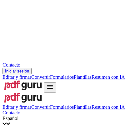
Slovenčina
עברית
Hrvatski
Română
Українська
Tiếng Việt
ไทย
简体中文
繁體中文
Contacto
Iniciar sesión
Editar y firmar
Convertir
Formularios
Plantillas
Resumen con IA
Editar y firmar
Convertir
Formularios
Plantillas
Resumen con IA
Contacto
Español
English