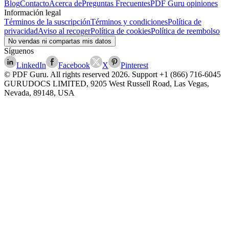
Blog
Contacto
Acerca de
Preguntas Frecuentes
PDF Guru opiniones
Información legal
Términos de la suscripción
Términos y condiciones
Política de
privacidad
Aviso al recoger
Política de cookies
Política de reembolso
No vendas ni compartas mis datos
Síguenos
LinkedIn
Facebook
X
Pinterest
© PDF Guru. All rights reserved
2026
. Support
+1 (866) 716-6045
GURUDOCS LIMITED, 9205 West Russell Road, Las Vegas,
Nevada, 89148, USA