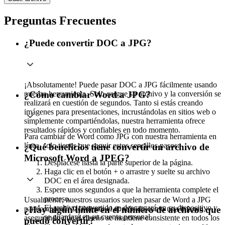
Preguntas Frecuentes
¿Puede convertir DOC a JPG?
¡Absolutamente! Puede pasar DOC a JPG fácilmente usando
nuestra herramienta. Solo cargue su archivo y la conversión se
¿Cómo cambiar Word a JPG?
realizará en cuestión de segundos. Tanto si estás creando
imágenes para presentaciones, incrustándolas en sitios web o
simplemente compartiéndolas, nuestra herramienta ofrece
resultados rápidos y confiables en todo momento.
Para cambiar de Word como JPG con nuestra herramienta en
línea, solo tienes que seguir estos sencillos pasos:
¿Qué beneficios tiene convertir un archivo de
Microsoft Word a JPEG?
Desplácese hasta la parte superior de la página.
Haga clic en el botón + o arrastre y suelte su archivo
DOC en el área designada.
Espere unos segundos a que la herramienta complete el
proceso.
Usualmente, nuestros usuarios suelen pasar de Word a JPG
El archivo convertido se descargará en su dispositivo y
para compartir fácilmente el contenido como una imagen,
¿Hay algún límite en el número de archivos que
se guardará en su cuenta personal.
asegurando que el diseño se mantiene consistente en todos los
puedo convertir?