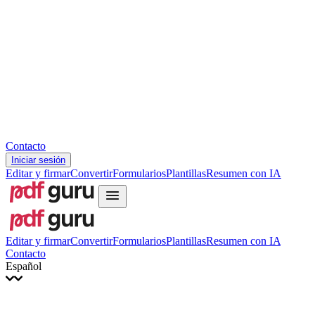
Slovenčina
עברית
Hrvatski
Română
Українська
Tiếng Việt
ไทย
简体中文
繁體中文
Contacto
Iniciar sesión
Editar y firmar
Convertir
Formularios
Plantillas
Resumen con IA
Editar y firmar
Convertir
Formularios
Plantillas
Resumen con IA
Contacto
Español
English