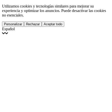
Utilizamos cookies y tecnologías similares para mejorar su
experiencia y optimizar los anuncios. Puede desactivar las cookies
no esenciales.
Personalizar
Rechazar
Aceptar todo
Español
English
Français
Italiano
Deutsch
Español
Português
Polski
Ελληνικά
日本語
Türkçe
한국어
العربية
Dutch
bhāṣā
Čeština
Magyar