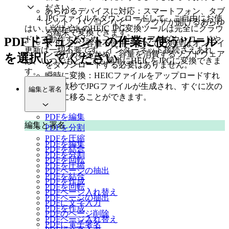
ださい。
あらゆるデバイスに対応：スマートフォン、タブ
JPGファイルをダウンロードして、ご自由にお使
レット、パソコンなど、ブラウザが開けるあらゆ
はい、当サイトのHEIC JPG変換ツールは完全にクラウ
いください。
る端末で変換できます。
ド上で動作するため、ソフトウェアのダウンロードや
PDFドキュメントの作業に使うツール
ストレージ容量不使用：すべての処理はオンライ
更新は一切不要です。インターネット接続さえあれ
ンで行われるため、容量を消費するソフトウェア
を選択してください
ば、いつでもどこでも簡単にHEICをJPGに変換できま
をダウンロードする必要はありません。
す。
瞬時に変換：HEICファイルをアップロードすれ
ば、数秒でJPGファイルが生成され、すぐに次の
編集と署名
作業に移ることができます。
PDFを編集
編集と署名
PDFを分割
PDFを圧縮
PDFを編集
PDFを結合
PDFを分割
PDFを回転
PDFを圧縮
PDFページの抽出
PDFを結合
PDFを作成
PDFを回転
PDFページ入れ替え
PDFページの抽出
PDFに文字入力
PDFを作成
PDFのページ削除
PDFページ入れ替え
PDFに電子署名