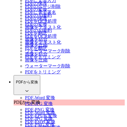
PDFに文字入力
PDFの保護
PDFのページ削除
PDFの変換
PDFに電子署名
PDFのAI要約
PDFの保護
PDFをOCR処理
PDFの変換
画像をテキスト化
PDFのAI要約
PDFを翻訳
PDFをOCR処理
画像を結合
画像をテキスト化
画像を圧縮
PDFを翻訳
ウォーターマーク削除
画像を結合
PDFをトリミング
画像を圧縮
ウォーターマーク削除
PDFをトリミング
PDFから変換
PDF-Word 変換
PDFから変換
PDF-JPG 変換
PDF-PNG 変換
PDF-Word 変換
PDF-EPUB 変換
PDF-JPG 変換
PDF-Excel 変換
PDF-PNG 変換