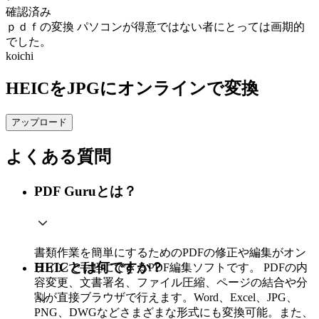
確認済み
ｐｄｆの変換
パソコンが得意ではない者にとっては画期的
でした。
koichi
HEICをJPGにオンラインで変換
アップロード
よくある質問
PDF Guruとは？
書類作業を簡単にするためのPDFの修正や編集がオン
HEICとは何ですか？
ラインで手軽にできるPDF編集ソフトです。 PDFの内
容変更、文書署名、ファイル圧縮、ページの結合や分
割が直接ブラウザで行えます。Word、Excel、JPG、
PNG、DWGなどさまざまな形式にも変換可能。また、