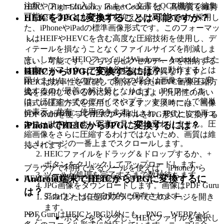
注釈やフォーム入力、スキャン文書をOCR機能で編集
HEIC（High-Efficiency Image Codec）は、高画質を維持
可能にすることもできます。
HEICをJPGに変換することは可能ですか？
しながらファイルサイズを抑えるためにAppleが採用し
た、iPhoneやiPadの標準画像形式です。このフォーマッ
トはHEIFやHEVCを含む高度な圧縮技術を使用し、デ
ィテールを損なうことなくファイルサイズを削減しま
す。しかし、HEICファイルはWindows、Android、また
はい、可能です。どちらもピクセルデータを格納する
は古いソフトウェアでは必ずしも正常に動作するとは
HEICからJPGに変換するには？
画像フォーマットですが、圧縮方法が異なります。
限りません。そのため、多くの場合は画像をJPGに変
HEICは効率性を重視して開発されたHEVC画像圧縮方
換するのが最善の解決策となります。JPGファイル
式を採用しているのに対し、JPGはより汎用性の高い
は、ほぼすべてのデバイスやプラットフォームで簡単
旧式の圧縮方式を採用しています。変換時には、画像
に表示・共有・使用できます。
データがHEICコンテナから抽出され、JPGとして再エ
PDF Guruを使ってHEICファイルをJPG形式に変換する
ンコードされます。写真の見た目は変わりません。圧
iPhoneでHEICからJPGに変換するには？
方法は以下のとおりです。
縮画像をさらに圧縮するわけではないため、画質は維
ページの一番上までスクロールします。
持されます。
HEICファイルをドラッグ＆ドロップするか、+
ボタンをクリックしてアップロードします。
ブラウザで利用できるツールを使えば、iPhoneから
ツールが処理を完了するまで数秒待ちます。
Android端末でHEICからJPGに変換するに
HEIC画像をJPGに直接変換できます。
JPG画像をダウンロードします。画像はPDF Guru
は？
アカウントにも自動的に保存されます。
Safariまたは任意のブラウザでこのページを開き
ます。
PDF GuruはHEICとJPG以外にも、PNG、WEBPなど、
ボタンをタップし、HEICファイルを選択し