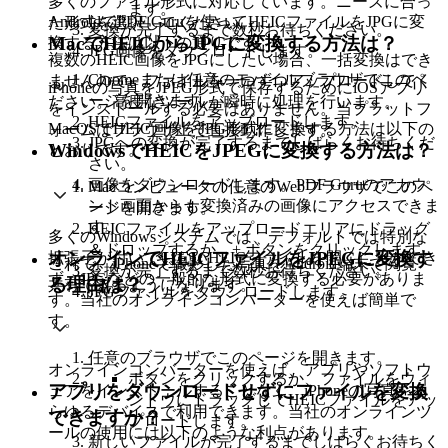
多くのファイル形式に対応しています。ニーズに合っ
ます。
AndroidでPDF Guruを使ってHEICファイルをJPGに変
た形式を選択してください。
変換が完了するまで数秒お待ちください。
MacでHEICからJPGに変換する方法は？
換する方法は以下の通りです。
JPG画像をダウンロードします。
複数のHEIC画像をJPGにしたい場合、一括変換はでき
Chromeまたは任意のモバイルブラウザでこのペ
ませんので、ファイルを一つずつアップロードしてく
iPhoneの写真をJPEG形式で保存するためにiOSアプリ
ージを開きます。
ださい。高度なツールが瞬時に処理を行います。
をインストールする必要はありません。当プラットフ
HEICファイルをアップロードします。
MacOSでHEIC画像をJPG形式に変換する方法は以下の
ォームはブラウザ上で直接動作します。
JPGへの変換が完了するまでしばらくお待ちくだ
WindowsでHEICをJPEGに変換する方法は？
とおりです。
さい。
画像をダウンロードします。PDF Guruのアカウ
Macコンピュータの任意のWebブラウザでこのペ
ント画面からも変換済みの画像にアクセスできま
ージを開きます。
す。
HEICファイルをアップロードエリアにドラッグ
多くのWindowsシステムでは、デフォルトでは特別な
＆ドロップするか、+ ボタンをクリックします。
オンラインでHEICファイルをJPEGに変換す
拡張子が付いていないHEICファイルを開くことができ
これで、iPhoneで撮影した写真をAndroid端末で閲覧・
変換が完了するまで数秒お待ちください。
ず、JPGなどの一般的な形式に変換する必要がありま
る理由は？
共有できるようになります。
JPGファイルをダウンロードします。
す。当社のオンラインコンバーターを使えば簡単で
す。
任意のブラウザでこのページを開きます。
オンラインコンバーターを使えば、アプリやソフトウ
ボタンをクリックするか、ファイルをウィ
アプリをダウンロードせずにファイルを変換
ェアをインストールすることなく、iPhoneの写真をあ
ンドウにドラッグしてHEICファイルをアッ
らゆるデバイスで利用できます。当社のオンラインツ
できますか？
プロードします。
ールの使用には以下のような利点があります。
新しいファイルが完了するまでしばらくお待ちく