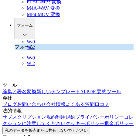
FLAC-MP3 変換
M4A-WAV 変換
MP4-MOV 変換
フォーム
W-9
フォーム
W-2
W-9
W-2
ツール
編集と署名
変換
新しい
テンプレート
AI PDF 要約ツール
会社
ブログ
お問い合わせ
会社情報
よくある質問
口コミ
法的情報
サブスクリプション規約
利用規約
プライバシーポリシー
コレ
クションに注意してください
クッキーポリシー
返金ポリシー
私のデータを販売または共有しないでください