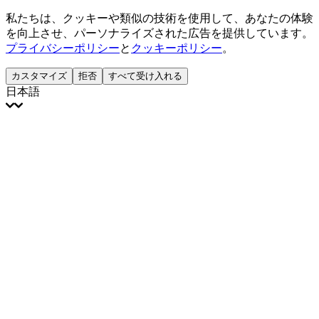
私たちは、クッキーや類似の技術を使用して、あなたの体験
を向上させ、パーソナライズされた広告を提供しています。
プライバシーポリシー
と
クッキーポリシー
。
カスタマイズ
拒否
すべて受け入れる
日本語
English
Français
Italiano
Deutsch
Español
Português
Polski
Ελληνικά
日本語
Türkçe
한국어
العربية
Dutch
bhāṣā
Čeština