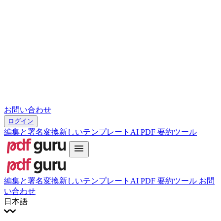
Magyar
Slovenčina
עברית
Hrvatski
Română
Українська
Tiếng Việt
ไทย
简体中文
繁體中文
お問い合わせ
ログイン
編集と署名
変換
新しい
テンプレート
AI PDF 要約ツール
編集と署名
変換
新しい
テンプレート
AI PDF 要約ツール
お問
い合わせ
日本語