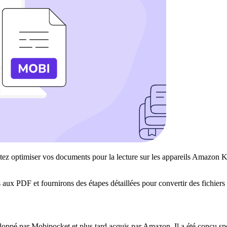
itez optimiser vos documents pour la lecture sur les appareils Amazon
s aux PDF et fournirons des étapes détaillées pour convertir des fichi
loppé par Mobipocket et plus tard acquis par Amazon. Il a été conçu spéc