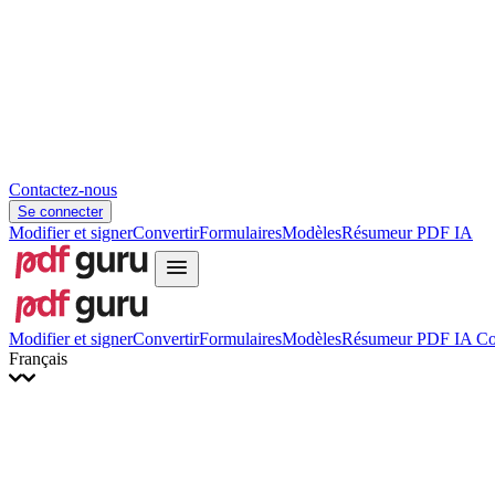
Hrvatski
Română
Українська
Tiếng Việt
ไทย
简体中文
繁體中文
Contactez-nous
Se connecter
Modifier et signer
Convertir
Formulaires
Modèles
Résumeur PDF IA
Modifier et signer
Convertir
Formulaires
Modèles
Résumeur PDF IA
Co
Français
English
Français
Italiano
Deutsch