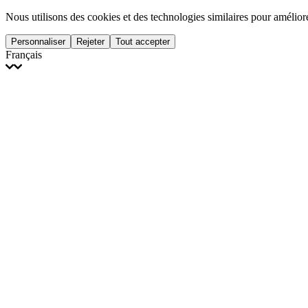
Nous utilisons des cookies et des technologies similaires pour amélior
Personnaliser
Rejeter
Tout accepter
Français
English
Français
Italiano
Deutsch
Español
Português
Polski
Ελληνικά
日本語
Türkçe
한국어
العربية
Dutch
bhāṣā
Čeština
Magyar
Slovenčina
עברית