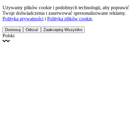
Używamy plików cookie i podobnych technologii, aby poprawić
Twoje doświadczenia i zaserwować spersonalizowane reklamy.
Polityka prywatności
i
Polityka plików cookie
.
Dostosuj
Odrzuć
Zaakceptuj Wszystko
Polski
English
Français
Italiano
Deutsch
Español
Português
Polski
Ελληνικά
日本語
Türkçe
한국어
العربية
Dutch
bhāṣā
Čeština
Magyar