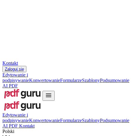
Slovenčina
עברית
Hrvatski
Română
Українська
Tiếng Việt
ไทย
简体中文
繁體中文
Kontakt
Zaloguj się
Edytowanie i
podpisywanie
Konwertowanie
Formularze
Szablony
Podsumowanie
AI PDF
Edytowanie i
podpisywanie
Konwertowanie
Formularze
Szablony
Podsumowanie
AI PDF
Kontakt
Polski