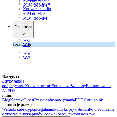
MP4 do MP3
Zdjęcie na Tekst
MOV do MP4
Konwerter audio
MP4 do MP3
MOV do MP4
Formularze
W-9
Formularze
W-2
W-9
W-2
Narzędzia
Edytowanie i
podpisywanie
Konwertowanie
Formularze
Szablony
Podsumowanie
AI PDF
Firma
Blog
Kontakt
O nas
Często zadawane pytania
PDF Guru opinie
Informacje prawne
Warunki subskrypcji
Regulamin
Polityka prywatności
Powiadomienie
o zbiorze
Polityka plików cookie
Zasady zwrotu kosztów