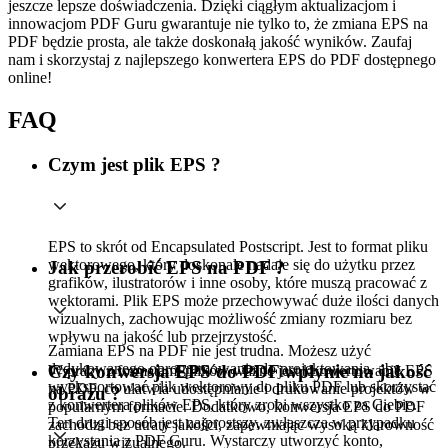
jeszcze lepsze doświadczenia. Dzięki ciągłym aktualizacjom i
innowacjom PDF Guru gwarantuje nie tylko to, że zmiana EPS na
PDF będzie prosta, ale także doskonałą jakość wyników. Zaufaj
nam i skorzystaj z najlepszego konwertera EPS do PDF dostępnego
online!
FAQ
Czym jest plik EPS ?
EPS to skrót od Encapsulated Postscript. Jest to format pliku
wektorowego, który doskonale nadaje się do użytku przez
Jak przerobić EPS na PDF ?
grafików, ilustratorów i inne osoby, które muszą pracować z
wektorami. Plik EPS może przechowywać duże ilości danych
wizualnych, zachowując możliwość zmiany rozmiaru bez
wpływu na jakość lub przejrzystość.
Zamiana EPS na PDF nie jest trudna. Możesz użyć
dedykowanego oprogramowania do projektowania, aby
Czy konwersja EPS do PDF wpłynie na jakość
W pracy z formatami plików ważne jest konwertowanie EPS
wyeksportować plik wektorowy do pliku PDF lub skorzystać
na PDF, co ułatwia udostępnianie i drukowanie projektów w
obrazu ?
z konwertera plików EPS, który zrobi wszystko za Ciebie.
popularnym formacie. Dodatkowo, konwersja EPS do PDF
Ten drugi sposób jest najprostszy, zwłaszcza w przypadku
zachodzi bez utraty jakości, zapewniając wysoką klarowność
korzystania z PDF Guru. Wystarczy utworzyć konto,
przekazu wizualnego.