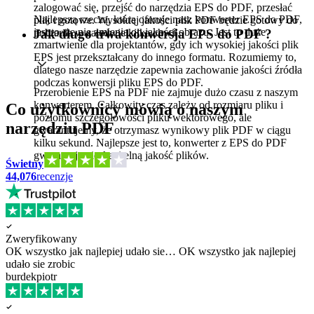
zalogować się, przejść do narzędzia EPS do PDF, przesłać
Najlepszą rzeczą, którą oferuje nasz konwerter EPS do PDF,
plik i gotowe. Wysokiej jakości plik PDF będzie gotowy do
jest to, że nie zmienia on jakości obrazu. Jest to duże
pobrania w zaledwie kilka chwil.
Jak długo trwa konwersja EPS do PDF ?
zmartwienie dla projektantów, gdy ich wysokiej jakości plik
EPS jest przekształcany do innego formatu. Rozumiemy to,
dlatego nasze narzędzie zapewnia zachowanie jakości źródła
podczas konwersji pliku EPS do PDF.
Przerobienie EPS na PDF nie zajmuje dużo czasu z naszym
konwerterem. Całkowity czas zależy od rozmiaru pliku i
Co użytkownicy mówią o naszym
poziomu szczegółowości pliku wektorowego, ale
narzędziu PDF
gwarantujemy, że otrzymasz wynikowy plik PDF w ciągu
kilku sekund. Najlepsze jest to, konwerter z EPS do PDF
gwarantuje nieskazitelną jakość plików.
Świetny
44,076
recenzje
Zweryfikowany
OK wszystko jak najlepiej udało sie…
OK wszystko jak najlepiej
udało sie zrobic
burdekpiotr