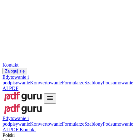
Slovenčina
עברית
Hrvatski
Română
Українська
Tiếng Việt
ไทย
简体中文
繁體中文
Kontakt
Zaloguj się
Edytowanie i
podpisywanie
Konwertowanie
Formularze
Szablony
Podsumowanie
AI PDF
Edytowanie i
podpisywanie
Konwertowanie
Formularze
Szablony
Podsumowanie
AI PDF
Kontakt
Polski