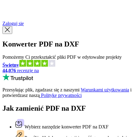
简体中文
繁體中文
Zaloguj się
Konwerter PDF na DXF
Pomożemy Ci przekształcić pliki PDF w edytowalne projekty
Świetny
44,076
recenzje na
Przesyłając plik, zgadzasz się z naszymi
Warunkami użytkowania
i
potwierdzasz naszą
Politykę prywatności
Jak zamienić PDF na DXF
Wybierz narzędzie konwerter PDF na DXF