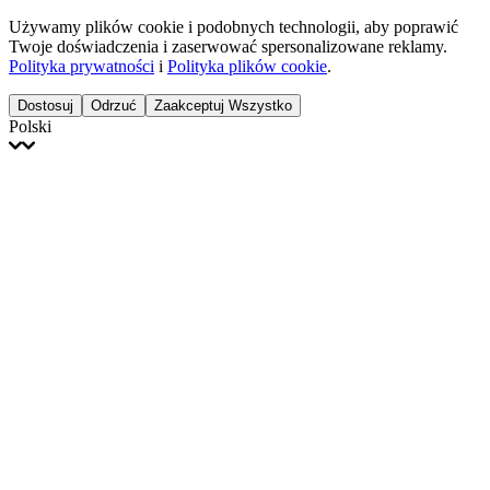
Używamy plików cookie i podobnych technologii, aby poprawić
Twoje doświadczenia i zaserwować spersonalizowane reklamy.
Polityka prywatności
i
Polityka plików cookie
.
Dostosuj
Odrzuć
Zaakceptuj Wszystko
Polski
English
Français
Italiano
Deutsch
Español
Português
Polski
Ελληνικά
日本語
Türkçe
한국어
العربية
Dutch
bhāṣā
Čeština
Magyar