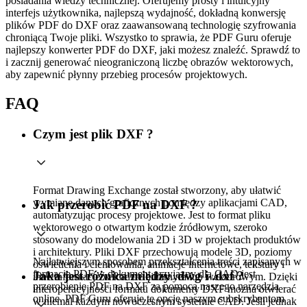
posiadania wiedzy technicznej. Oferujemy prosty i intuicyjny
interfejs użytkownika, najlepszą wydajność, dokładną konwersję
plików PDF do DXF oraz zaawansowaną technologię szyfrowania
chroniącą Twoje pliki. Wszystko to sprawia, że PDF Guru oferuje
najlepszy konwerter PDF do DXF, jaki możesz znaleźć. Sprawdź to
i zacznij generować nieograniczoną liczbę obrazów wektorowych,
aby zapewnić płynny przebieg procesów projektowych.
FAQ
Czym jest plik DXF ?
Format Drawing Exchange został stworzony, aby ułatwić
wymianę danych graficznych pomiędzy aplikacjami CAD,
Jak przerobić PDF na DXF ?
automatyzując procesy projektowe. Jest to format pliku
wektorowego o otwartym kodzie źródłowym, szeroko
stosowany do modelowania 2D i 3D w projektach produktów
i architektury. Pliki DXF przechowują modele 3D, poziomy
Najłatwiejszym sposobem przekształcenia treści zapisanych w
oświetlenia i cieniowania, animacje internetowe, tekstury i
formacie PDF w dokument przyjazny dla CAD jest
Jaka jest różnica między .dwg i .dxf ?
inne informacje w kodzie binarnym lub wektorowym. Dzięki
przerobienie PDF na DXF za pomocą naszego narzędzia
interoperacyjności formatu dokumenty DXF można otwierać
online. PDF Guru oferuje tę opcję naszym subskrybentom
w niemal każdym nowoczesnym systemie CAD. Jeśli jednak