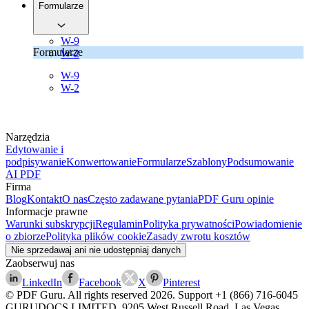
Formularze
W-9
Formularze
W-2
W-9
W-2
Narzędzia
Edytowanie i
podpisywanie
Konwertowanie
Formularze
Szablony
Podsumowanie
AI PDF
Firma
Blog
Kontakt
O nas
Często zadawane pytania
PDF Guru opinie
Informacje prawne
Warunki subskrypcji
Regulamin
Polityka prywatności
Powiadomienie
o zbiorze
Polityka plików cookie
Zasady zwrotu kosztów
Nie sprzedawaj ani nie udostępniaj danych
Zaobserwuj nas
LinkedIn
Facebook
X
Pinterest
© PDF Guru. All rights reserved
2026
. Support
+1 (866) 716-6045
GURUDOCS LIMITED, 9205 West Russell Road, Las Vegas,