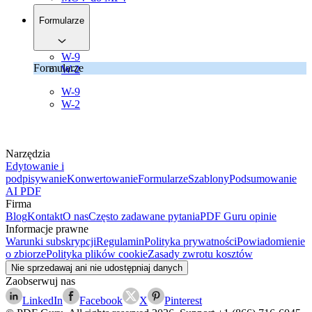
Formularze
W-9
Formularze
W-2
W-9
W-2
Narzędzia
Edytowanie i
podpisywanie
Konwertowanie
Formularze
Szablony
Podsumowanie
AI PDF
Firma
Blog
Kontakt
O nas
Często zadawane pytania
PDF Guru opinie
Informacje prawne
Warunki subskrypcji
Regulamin
Polityka prywatności
Powiadomienie
o zbiorze
Polityka plików cookie
Zasady zwrotu kosztów
Nie sprzedawaj ani nie udostępniaj danych
Zaobserwuj nas
LinkedIn
Facebook
X
Pinterest