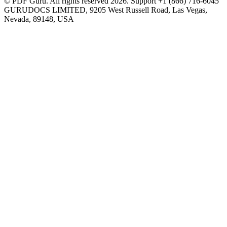
© PDF Guru. All rights reserved
2026
. Support
+1 (866) 716-6045
GURUDOCS LIMITED, 9205 West Russell Road, Las Vegas,
Nevada, 89148, USA