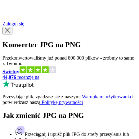
简体中文
繁體中文
Zaloguj się
Konwerter JPG na PNG
Przekonwertowaliśmy już ponad 800 000 plików - zróbmy to samo
z Twoimi.
Świetny
44,076
recenzje na
Przesyłając plik, zgadzasz się z naszymi
Warunkami użytkowania
i
potwierdzasz naszą
Politykę prywatności
Jak zmienić JPG na PNG
Przeciągnij i upuść plik JPG do strefy przesyłania lub