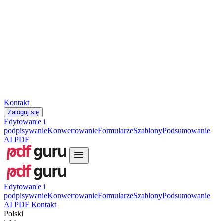
Slovenčina
עברית
Hrvatski
Română
Українська
Tiếng Việt
ไทย
简体中文
繁體中文
Kontakt
Zaloguj się
Edytowanie i
podpisywanie
Konwertowanie
Formularze
Szablony
Podsumowanie
AI PDF
Edytowanie i
podpisywanie
Konwertowanie
Formularze
Szablony
Podsumowanie
AI PDF
Kontakt
Polski