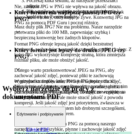
Poczekaj kilka sekund, aż narzędzie przekształci
zdjęcie.
Nie, zamiana JPG w PNG nie wpływa na jakość obrazu.
Plik wynikowy zostanie pobrany na urządzenie i
Nasze narzędzie zachowuje kluczowe szczegóły, takie jak
Który format ma najlepszą jakość, JPG czy
zapisany na Twoim koncie.
klarowność i kolory, utrzymując je żywe. Konwertuj JPG na
PNG?
PNG za pomocą PDF Guru i poczuj różnicę.
Masz duży plik JPG? Nie ma problemu. Nasze narzędzie
przetwarza pliki do 100 MB, zapewniając szybką i
bezpieczną konwersję bez żadnych kłopotów.
Format PNG oferuje lepszą jakość dzięki bezstratnej
kompresji, zachowując wszystkie szczegóły grafiki i kolory. Z
Który format jest lepszy do druku: JPEG czy
kolei JPG wykorzystuje kompresję stratną, która zmniejsza
PNG?
rozmiar pliku, ale może obniżyć jakość.
Dlatego warto przekonwertować JPEG na PNG, aby
zachować jakość zdjęć, ponieważ pliki te zachowują
oryginalne szczegóły, które format JPG może utracić.
W przypadku drukowania, PNG jest najlepszy dla zdjęć,
Niezależnie od formatu, nasz konwerter poradzi sobie z nim
które wymagają dużej szczegółowości, wyraźnej grafiki i
Wybierz narzędzie do pracy z
bez wysiłku, zapewniając szybkie i bezpieczne rezultaty za
przezroczystości. JPEG nadaje się do zdjęć ze względu na
dokumentami PDF
każdym razem.
mniejszy rozmiar pliku, ale może stracić jakość z powodu
kompresji. Jeśli jakość zdjęć jest priorytetem, zwłaszcza w
przypadku projektów z tekstem lub drobnymi szczegółami,
PNG jest najlepszym wyborem.
Edytowanie i podpisywanie
Możesz edytować z JPG na PNG za pomocą naszego
narzędzia - jest to szybkie, płynne i zachowuje jakość zdjęć
Edytor PDF