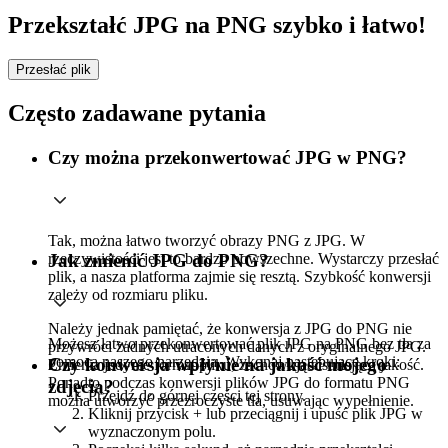
Przekształć JPG na PNG szybko i łatwo!
Przesłać plik
Często zadawane pytania
Czy można przekonwertować JPG w PNG?
Tak, można łatwo tworzyć obrazy PNG z JPG. W
rzeczywistości jest to bardzo powszechne. Wystarczy przesłać
Jak zmienić JPG do PNG?
plik, a nasza platforma zajmie się resztą. Szybkość konwersji
zależy od rozmiaru pliku.
Należy jednak pamiętać, że konwersja z JPG do PNG nie
Możesz łatwo przekonwertować plik JPG na PNG bez tła za
przywróci żadnych utraconych danych z oryginalnego JPG.
pomocą naszego narzędzia. Wykonaj następujące kroki:
Czy konwersja wpłynie na jakość mojego
Zmienia jedynie format pliku, zachowując istniejącą jakość.
Ponadto podczas konwersji plików JPG do formatu PNG
zdjęcia?
Przejdź do górnej części tej strony.
można utworzyć przezroczyste tła, usuwając wypełnienie.
Kliknij przycisk + lub przeciągnij i upuść plik JPG w
wyznaczonym polu.