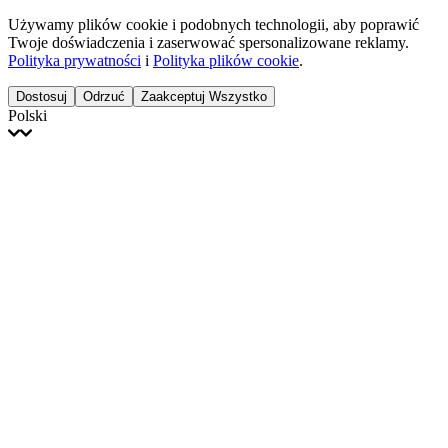
Używamy plików cookie i podobnych technologii, aby poprawić
Twoje doświadczenia i zaserwować spersonalizowane reklamy.
Polityka prywatności
i
Polityka plików cookie
.
Dostosuj
Odrzuć
Zaakceptuj Wszystko
Polski
English
Français
Italiano
Deutsch
Español
Português
Polski
Ελληνικά
日本語
Türkçe
한국어
العربية
Dutch
bhāṣā
Čeština
Magyar