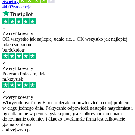
Świetny
44,076
recenzje
Zweryfikowany
OK wszystko jak najlepiej udało sie…
OK wszystko jak najlepiej
udało sie zrobic
burdekpiotr
Zweryfikowany
Polecam
Polecam, działa
m.krzysiek
Zweryfikowany
Wiarygodnosc firmy
Firma obiecała odpowiedzieć na mój problem
w ciągu jednego dnia, Faktycznie odpowiedź nastąpiła natychmiast i
była dla mnie w pełni satysfakcjonująca. Całkowicie doceniam
dotrzymanie obietnicy i dlatego uważam że firma jest całkowicie
godna zaufania
andrzejwwp.pl