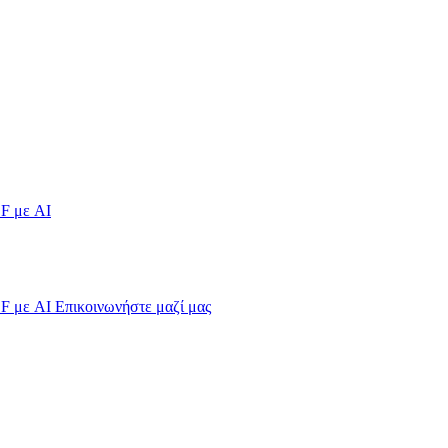
F με AI
F με AI
Επικοινωνήστε μαζί μας