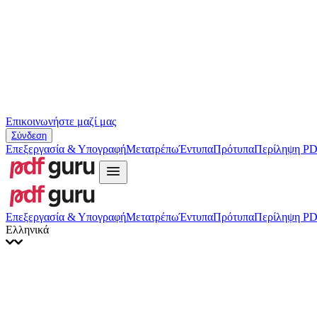
Hrvatski
Română
Українська
Tiếng Việt
ไทย
简体中文
繁體中文
Επικοινωνήστε μαζί μας
Σύνδεση
Επεξεργασία & Υπογραφή
Μετατρέπω
Έντυπα
Πρότυπα
Περίληψη PD
Επεξεργασία & Υπογραφή
Μετατρέπω
Έντυπα
Πρότυπα
Περίληψη PD
Ελληνικά
English
Français
Italiano
Deutsch