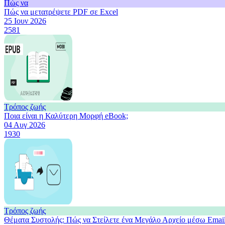
Πώς να
Πώς να μετατρέψετε PDF σε Excel
25 Ιουν 2026
2581
Τρόπος ζωής
Ποια είναι η Καλύτερη Μορφή eBook;
04 Αυγ 2026
1930
Τρόπος ζωής
Θέματα Συστολής: Πώς να Στείλετε ένα Μεγάλο Αρχείο μέσω Emai