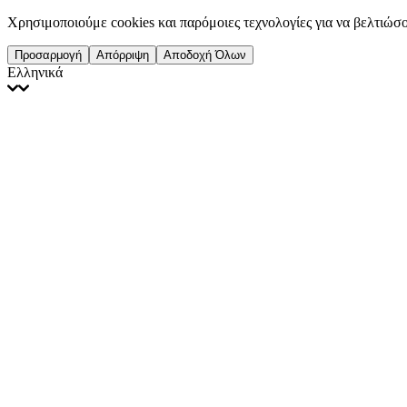
Χρησιμοποιούμε cookies και παρόμοιες τεχνολογίες για να βελτιώσο
Προσαρμογή
Απόρριψη
Αποδοχή Όλων
Ελληνικά
English
Français
Italiano
Deutsch
Español
Português
Polski
Ελληνικά
日本語
Türkçe
한국어
العربية
Dutch
bhāṣā
Čeština
Magyar
Slovenčina
עברית