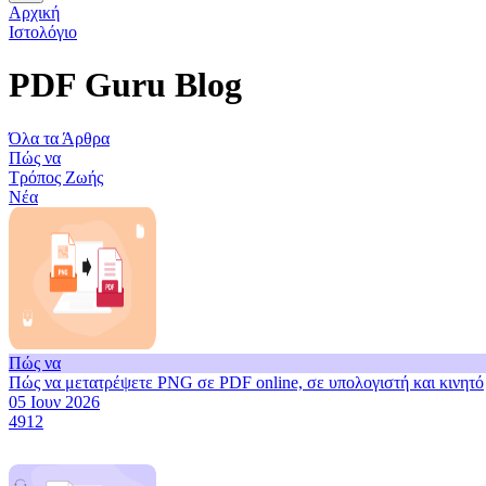
Αρχική
Ιστολόγιο
PDF Guru Blog
Όλα τα Άρθρα
Πώς να
Τρόπος Ζωής
Νέα
Πώς να
Πώς να μετατρέψετε PNG σε PDF online, σε υπολογιστή και κινητό
05 Ιουν 2026
4912