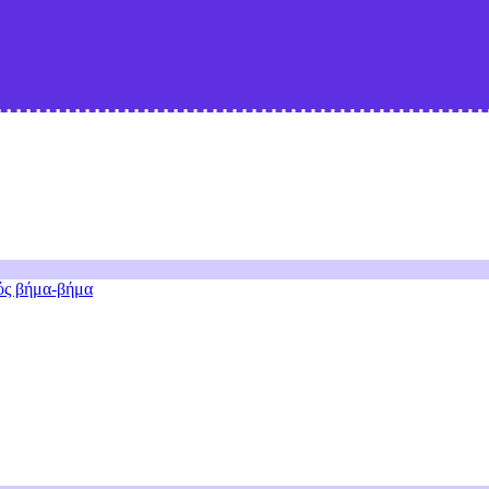
ός βήμα-βήμα