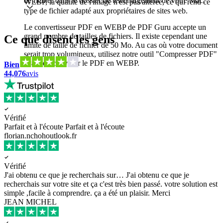
de fichier dans le dossier de téléchargement de votre Mac.
WEBP, la qualité de l'image n'est pas altérée, ce qui rend ce
type de fichier adapté aux propriétaires de sites web.
Le convertisseur PDF en WEBP de PDF Guru accepte un
grand nombre de tailles de fichiers. Il existe cependant une
Ce que disent les gens
limite de taille de fichier de 50 Mo. Au cas où votre document
serait trop volumineux, utilisez notre outil "Compresser PDF"
avant de convertir le PDF en WEBP.
Bien
44,076
avis
Vérifié
Parfait et à l'écoute
Parfait et à l'écoute
florian.nchohoutlook.fr
Vérifié
J'ai obtenu ce que je recherchais sur…
J'ai obtenu ce que je
recherchais sur votre site et ça c'est très bien passé. votre solution est
simple ,facile à comprendre. ça a été un plaisir. Merci
JEAN MICHEL