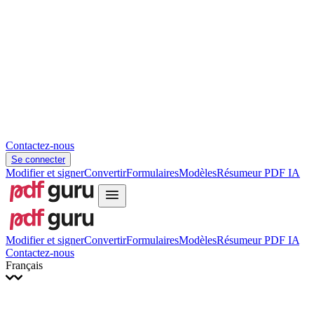
Slovenčina
עברית
Hrvatski
Română
Українська
Tiếng Việt
ไทย
简体中文
繁體中文
Contactez-nous
Se connecter
Modifier et signer
Convertir
Formulaires
Modèles
Résumeur PDF IA
Modifier et signer
Convertir
Formulaires
Modèles
Résumeur PDF IA
Contactez-nous
Français
English