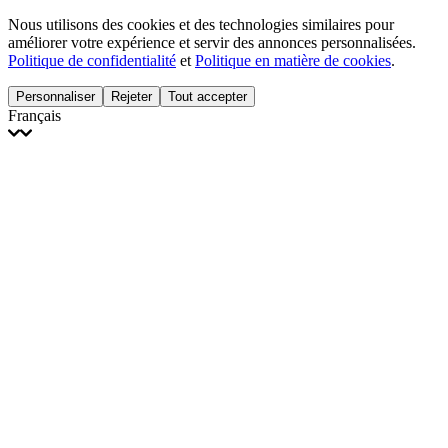
Nous utilisons des cookies et des technologies similaires pour
améliorer votre expérience et servir des annonces personnalisées.
Politique de confidentialité
et
Politique en matière de cookies
.
Personnaliser
Rejeter
Tout accepter
Français
English
Français
Italiano
Deutsch
Español
Português
Polski
Ελληνικά
日本語
Türkçe
한국어
العربية
Dutch
bhāṣā
Čeština
Magyar