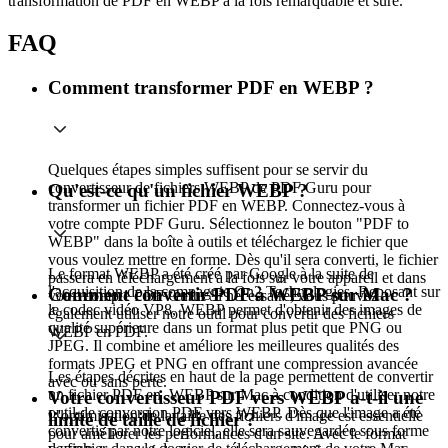
transformation de PDF en WEBP à la fois remarquable et sûre.
FAQ
Comment transformer PDF en WEBP ?
Quelques étapes simples suffisent pour se servir du
convertisseur de fichiers WEBP de PDF Guru pour
Qu'est-ce qu'un fichier WEBP ?
transformer un fichier PDF en WEBP. Connectez-vous à
votre compte PDF Guru. Sélectionnez le bouton "PDF to
WEBP" dans la boîte à outils et téléchargez le fichier que
vous voulez mettre en forme. Dès qu'il sera converti, le fichier
Le format WEBP a été créé par Google à la suite de
passera en téléchargement à la fois sur votre appareil et dans
l'acquisition de la compagnie On2 Technologies. Reposant sur
Comment convertir PDF à WEBP sur Mac ?
votre compte PDF Guru. Si nécessaire, vous pouvez
le codec vidéo VP8, WEBP permet d'obtenir des images de
également utiliser notre outil pour convertir des fichiers
qualité supérieure dans un format plus petit que PNG ou
WEBP en PDF.
JPEG. Il combine et améliore les meilleures qualités des
formats JPEG et PNG en offrant une compression avancée
Les étapes décrites en haut de la page permettent de convertir
avec ou sans perte.
un fichier PDF en .WEBP sur Mac à condition d'utiliser notre
Votre convertisseur PDF vers WEBP a-t-il une
outil de conversion PDF vers WEBP. Dès que l'image a été
L'optimisation de la taille des fichiers d'image est essentielle
limite de taille de fichier ?
convertis par notre logiciel, elle sera sauvegardée sous forme
pour améliorer les performances d'un site. Avec le format