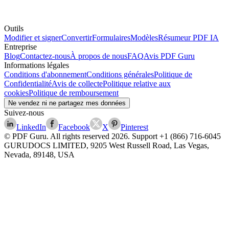
Outils
Modifier et signer
Convertir
Formulaires
Modèles
Résumeur PDF IA
Entreprise
Blog
Contactez-nous
À propos de nous
FAQ
Avis PDF Guru
Informations légales
Conditions d'abonnement
Conditions générales
Politique de
Confidentialité
Avis de collecte
Politique relative aux
cookies
Politique de remboursement
Ne vendez ni ne partagez mes données
Suivez-nous
LinkedIn
Facebook
X
Pinterest
© PDF Guru. All rights reserved
2026
. Support
+1 (866) 716-6045
GURUDOCS LIMITED, 9205 West Russell Road, Las Vegas,
Nevada, 89148, USA