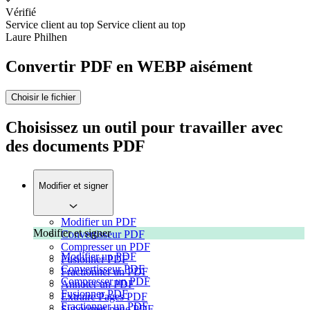
Vérifié
Service client au top
Service client au top
Laure Philhen
Convertir PDF en WEBP aisément
Choisir le fichier
Choisissez un outil pour travailler avec
des documents PDF
Modifier et signer
Modifier un PDF
Modifier et signer
Convertisseur PDF
Compresser un PDF
Modifier un PDF
Fusionner PDF
Convertisseur PDF
Fractionner un PDF
Compresser un PDF
Annoter un PDF
Fusionner PDF
Extraire Pages PDF
Fractionner un PDF
Supprimer page PDF