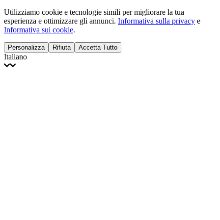
Utilizziamo cookie e tecnologie simili per migliorare la tua
esperienza e ottimizzare gli annunci.
Informativa sulla privacy
e
Informativa sui cookie
.
Personalizza
Rifiuta
Accetta Tutto
Italiano
English
Français
Italiano
Deutsch
Español
Português
Polski
Ελληνικά
日本語
Türkçe
한국어
العربية
Dutch
bhāṣā
Čeština
Magyar