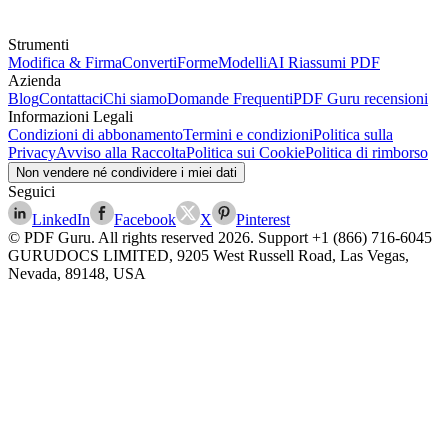
Strumenti
Modifica & Firma
Converti
Forme
Modelli
AI Riassumi PDF
Azienda
Blog
Contattaci
Chi siamo
Domande Frequenti
PDF Guru recensioni
Informazioni Legali
Condizioni di abbonamento
Termini e condizioni
Politica sulla
Privacy
Avviso alla Raccolta
Politica sui Cookie
Politica di rimborso
Non vendere né condividere i miei dati
Seguici
LinkedIn
Facebook
X
Pinterest
© PDF Guru. All rights reserved
2026
. Support
+1 (866) 716-6045
GURUDOCS LIMITED, 9205 West Russell Road, Las Vegas,
Nevada, 89148, USA