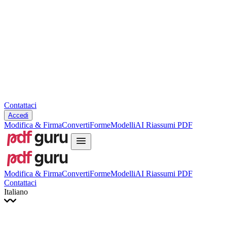
Slovenčina
עברית
Hrvatski
Română
Українська
Tiếng Việt
ไทย
简体中文
繁體中文
Contattaci
Accedi
Modifica & Firma
Converti
Forme
Modelli
AI Riassumi PDF
Modifica & Firma
Converti
Forme
Modelli
AI Riassumi PDF
Contattaci
Italiano
English