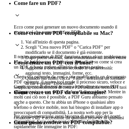
Come fare un PDF?
Ecco come puoi generare un nuovo documento usando il
nostro tool che permette di fare PDF:
Come creare un PDF compilabile su Mac?
Vai all'inizio di questa pagina.
Scegli "Crea nuovo PDF" o "Carica PDF" per
modificarlo se il documento è già esistente.
Il nostro generatore di PDF funziona senza alcun problema su
Dopo pochi secondi, sarai reindirizzato sul nostro editor
Mac. Se hai bisogno di istruzioni dettagliate su come si crea
Come creare un PDF con iPhone?
di PDF.
un PDF, ti basta andare all'inizio di questa pagina.
Aggiorna il documento secondo le tue necessità:
aggiungi testo, immagini, forme, ecc.
Che tu stia partendo da zero o stia modificando un documento
Quando hai finito, clicca "Fatto", seleziona un formato
PDF esistente, il nostro tool rende il processo sicuro, veloce e
di file e premi "Download".
Capita spesso di doversi trovare a compilare o creare PDF
semplice, consentendoti di creare PDF editabile secondo i tuoi
all’improvviso e con solo il telefono a disposizione. Mentre in
Come creare un PDF da un’immagine?
bisogni.
molti casi ciò non è possibile, a PDF Guru abbiamo pensato
anche a questo. Che tu abbia un iPhone o qualsiasi altro
telefono o device mobile, non hai bisogno di installare app o
preoccuparti di compatibilità. La nostra web app per la
Per questa operazione avrai bisogno di usare uno dei nostri
creazione PDF è accessibile da qualsiasi browser di qualsiasi
convertitori. Ecco come puoi convertire facilmente e
Come posso rendere un PDF compilabile?
sistema operativo.
rapidamente file immagine in PDF: