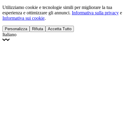
Utilizziamo cookie e tecnologie simili per migliorare la tua
esperienza e ottimizzare gli annunci.
Informativa sulla privacy
e
Informativa sui cookie
.
Personalizza
Rifiuta
Accetta Tutto
Italiano
English
Français
Italiano
Deutsch
Español
Português
Polski
Ελληνικά
日本語
Türkçe
한국어
العربية
Dutch
bhāṣā
Čeština
Magyar