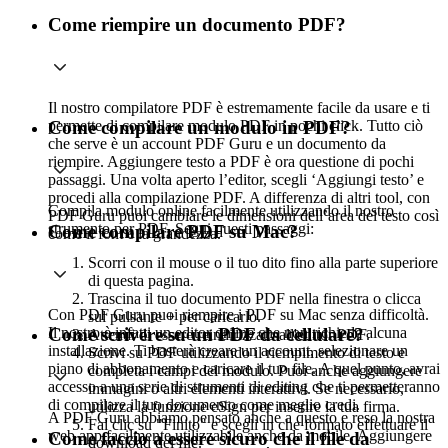
Come riempire un documento PDF?
Il nostro compilatore PDF è estremamente facile da usare e ti
permette di compilare modulo PDF in pochi click. Tutto ciò
Come compilare un modulo in PDF?
che serve è un account PDF Guru e un documento da
riempire. Aggiungere testo a PDF è ora questione di pochi
passaggi. Una volta aperto l’editor, scegli ‘Aggiungi testo’ e
procedi alla compilazione PDF. A differenza di altri tool, con
Compila modulo online facilmente utilizzando il nostro
PDF Guru puoi cambiare le dimensioni dell’area del testo così
strumento per PDF. Segui questi passaggi:
Come compilare PDF su Mac?
come il font e la grandezza.
Scorri con il mouse o il tuo dito fino alla parte superiore
di questa pagina.
Trascina il tuo documento PDF nella finestra o clicca
Con PDF Guru puoi riempire i PDF su Mac senza difficoltà.
sul pulsante + per caricarlo.
Il nostro è infatti un editor online che non richiede alcuna
Come scrivere su un PDF da cellulare?
Attendi di essere reindirizzato all'editor PDF.
installazione. Ti basterà creare un account, selezionare un
Scrivi su PDF utilizzando il riempimento di testo e
piano di abbonamento e caricare il tuo file. A quel punto, avrai
completa i campi del modulo. Puoi anche aggiungere
accesso a una serie di strumenti di editing che ti permetteranno
immagini o altri elementi interattivi. Se necessario,
di compilare il tuo documento come meglio credi.
utilizza la funzione eSign per inserire la tua firma.
A PDF Guru abbiamo pensato anche a questo e reso la nostra
Fai clic su "Finito" e scegli in che formato effettuare il
web app facilmente utilizzabile anche da mobile. Aggiungere
Come faccio a essere sicuro che il file da
download del file.