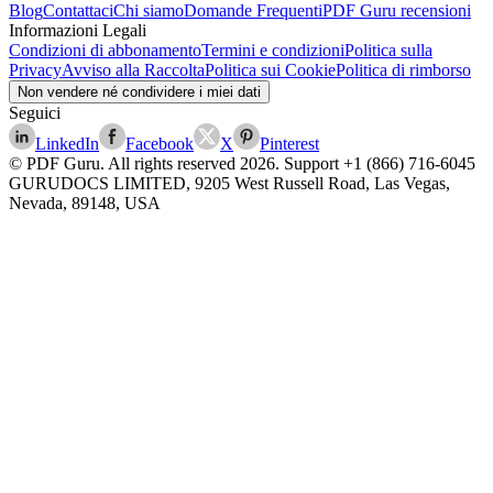
Blog
Contattaci
Chi siamo
Domande Frequenti
PDF Guru recensioni
Informazioni Legali
Condizioni di abbonamento
Termini e condizioni
Politica sulla
Privacy
Avviso alla Raccolta
Politica sui Cookie
Politica di rimborso
Non vendere né condividere i miei dati
Seguici
LinkedIn
Facebook
X
Pinterest
© PDF Guru. All rights reserved
2026
. Support
+1 (866) 716-6045
GURUDOCS LIMITED, 9205 West Russell Road, Las Vegas,
Nevada, 89148, USA