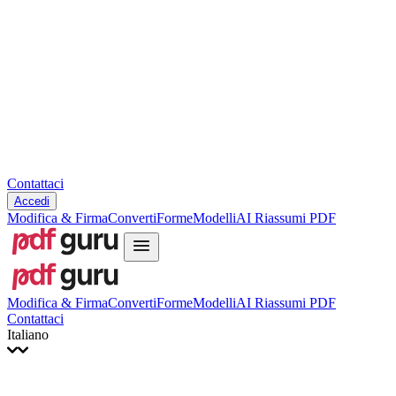
Slovenčina
עברית
Hrvatski
Română
Українська
Tiếng Việt
ไทย
简体中文
繁體中文
Contattaci
Accedi
Modifica & Firma
Converti
Forme
Modelli
AI Riassumi PDF
Modifica & Firma
Converti
Forme
Modelli
AI Riassumi PDF
Contattaci
Italiano
English