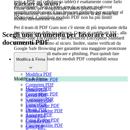
testo a PDF sul cellulare (o tablet) è esattamente come farlo
scaricare sia sicuro?
dal computer. Non ci sono app da scaricare ma dovrai
Come detto, per semplificare l'intero processo di
semplicemente usare il tuo browser preferito per accedere al
presentazione dei documenti puoi inserire la tua firma sui
nostro tool. Compilare modulo PDF non ha più limiti!
moduli direttamente online.
Per il team di PDF Guru non c'è niente di più importante della
tua sicurezza e della tua privacy. Grazie ai certificati SSL, alla
Scegli uno strumento per lavorare con
Server-Side Encryption e all'Advanced Encryption Standard
documenti PDF
(AES), i tuoi file sono al sicuro. Inoltre, siamo verificati da
Google Safe Browsing per garantire una maggiore protezione
contro le minacce di malware e phishing. Puoi quindi fare
l'upload e il download dei moduli PDF compilabili senza
Modifica & Firma
preoccupazioni.
Modifica PDF
Modifica & Firma
Convertitore PDF
Comprimi PDF
Modifica PDF
Unisci PDF
Convertitore PDF
Dividi PDF
Comprimi PDF
Annotare PDF
Unisci PDF
Estrai Pagine PDF
Dividi PDF
Elimina pagine PDF
Annotare PDF
Ruota PDF
Estrai Pagine PDF
Compila PDF
Elimina pagine PDF
Crea PDF