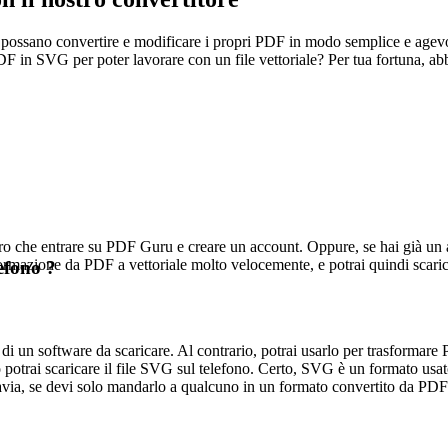
ti possano convertire e modificare i propri PDF in modo semplice e agevo
e PDF in SVG per poter lavorare con un file vettoriale? Per tua fortuna,
ltro che entrare su PDF Guru e creare un account. Oppure, se hai già un 
ormazione da PDF a vettoriale molto velocemente, e potrai quindi scaricar
efono ?
i un software da scaricare. Al contrario, potrai usarlo per trasformare
trai scaricare il file SVG sul telefono. Certo, SVG è un formato usato
ttavia, se devi solo mandarlo a qualcuno in un formato convertito da PDF 