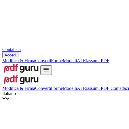
Hrvatski
Română
Українська
Tiếng Việt
ไทย
简体中文
繁體中文
Contattaci
Accedi
Modifica & Firma
Converti
Forme
Modelli
AI Riassumi PDF
Modifica & Firma
Converti
Forme
Modelli
AI Riassumi PDF
Contattaci
Italiano
English
Français
Italiano
Deutsch