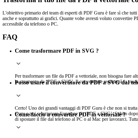
L'obiettivo primario del team di esperti di PDF Guru è fare sì che tut
anche e soprattutto ai grafici. Quante volte avresti voluto convertir
accessibile da telefono o PC.
FAQ
Come trasformare PDF in SVG ?
Per trasformare un file da PDF a vettoriale, non bisogna fare a
lo strumento da ‘PDF a SVG’. Il convertitore realizzerà la trasf
Posso usare il convertitore da PDF a SVG dal tel
Certo! Uno dei grandi vantaggi di PDF Guru è che non si tratta d
Guru e poi selezionare l’opzione da ‘PDF a SVG’. Subito dopo po
Come faccio a convertire PDF in vettoriale ?
di spostare il file dal telefono al PC o al Mac per lavorarci. Tu