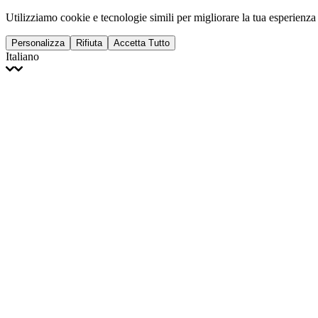
Utilizziamo cookie e tecnologie simili per migliorare la tua esperienza
Personalizza
Rifiuta
Accetta Tutto
Italiano
English
Français
Italiano
Deutsch
Español
Português
Polski
Ελληνικά
日本語
Türkçe
한국어
العربية
Dutch
bhāṣā
Čeština
Magyar
Slovenčina
עברית