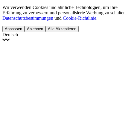
Wir verwenden Cookies und ähnliche Technologien, um Ihre
Erfahrung zu verbessern und personalisierte Werbung zu schalten.
Datenschutzbestimmungen
und
Cookie-Richtlinie
.
Anpassen
Ablehnen
Alle Akzeptieren
Deutsch
English
Français
Italiano
Deutsch
Español
Português
Polski
Ελληνικά
日本語
Türkçe
한국어
العربية
Dutch
bhāṣā
Čeština
Magyar