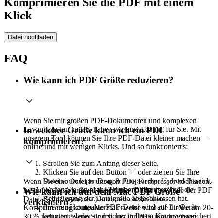
Komprimieren Sie die PDF mit einem
Klick
Datei hochladen
FAQ
Wie kann ich PDF Größe reduzieren?
Wenn Sie mit großen PDF-Dokumenten und komplexen
Layouts zu tun haben, haben wir eine Lösung für Sie. Mit
In welcher Größe kann ich ein PDF
unserem Tool können Sie Ihre PDF-Datei kleiner machen —
komprimieren?
online und mit wenigen Klicks. Und so funktioniert's:
Scrollen Sie zum Anfang dieser Seite.
Klicken Sie auf den Button '+' oder ziehen Sie Ihre
Datei einfach per Drag & Drop in den Upload-Bereich.
Wenn Sie eine Datei in unseren PDF Kompressor hochladen,
Warten Sie ein paar Sekunden, bis unser Tool die
bestimmt dieser anhand des Inhalts (Bilder innerhalb der PDF
Wie kann ich auf dem Mac PDF Größe
Reduzierung der Dateigröße abgeschlossen hat.
Datei, Schriftarten usw.) automatisch die beste
verkleinern?
Ihre neue kompakte PDF-Datei wird auf Ihr Gerät
Komprimierungsstufe. Normalerweise wird die Größe um 20-
heruntergeladen und sicher in Ihrem Konto gespeichert.
30 % reduziert, wenn Sie mit uns Ihr PDF runterrechnen.