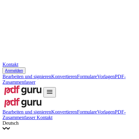
Slovenčina
עברית
Hrvatski
Română
Українська
Tiếng Việt
ไทย
简体中文
繁體中文
Kontakt
Anmelden
Bearbeiten und signieren
Konvertieren
Formulare
Vorlagen
PDF-
Zusammenfasser
Bearbeiten und signieren
Konvertieren
Formulare
Vorlagen
PDF-
Zusammenfasser
Kontakt
Deutsch