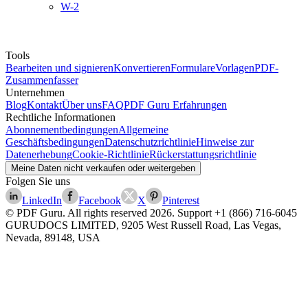
W-2
Tools
Bearbeiten und signieren
Konvertieren
Formulare
Vorlagen
PDF-
Zusammenfasser
Unternehmen
Blog
Kontakt
Über uns
FAQ
PDF Guru Erfahrungen
Rechtliche Informationen
Abonnementbedingungen
Allgemeine
Geschäftsbedingungen
Datenschutzrichtlinie
Hinweise zur
Datenerhebung
Cookie-Richtlinie
Rückerstattungsrichtlinie
Meine Daten nicht verkaufen oder weitergeben
Folgen Sie uns
LinkedIn
Facebook
X
Pinterest
© PDF Guru. All rights reserved
2026
. Support
+1 (866) 716-6045
GURUDOCS LIMITED, 9205 West Russell Road, Las Vegas,
Nevada, 89148, USA