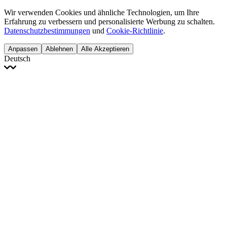
Wir verwenden Cookies und ähnliche Technologien, um Ihre
Erfahrung zu verbessern und personalisierte Werbung zu schalten.
Datenschutzbestimmungen
und
Cookie-Richtlinie
.
Anpassen
Ablehnen
Alle Akzeptieren
Deutsch
English
Français
Italiano
Deutsch
Español
Português
Polski
Ελληνικά
日本語
Türkçe
한국어
العربية
Dutch
bhāṣā
Čeština
Magyar