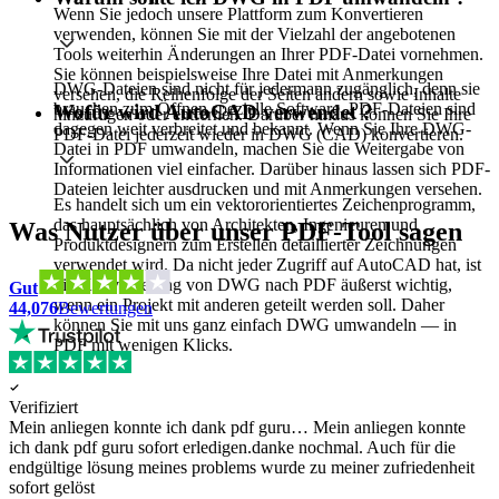
Wenn Sie jedoch unsere Plattform zum Konvertieren
verwenden, können Sie mit der Vielzahl der angebotenen
Tools weiterhin Änderungen an Ihrer PDF-Datei vornehmen.
Sie können beispielsweise Ihre Datei mit Anmerkungen
DWG-Dateien sind nicht für jedermann zugänglich, denn sie
versehen, die Reihenfolge der Seiten ändern sowie Inhalte
brauchen zum Öffnen spezielle Software. PDF-Dateien sind
Wofür wird AutoCAD verwendet ?
hinzufügen oder entfernen. Darüber hinaus können Sie Ihre
dagegen weit verbreitet und bekannt. Wenn Sie Ihre DWG-
PDF-Datei jederzeit wieder in DWG (CAD) konvertieren.
Datei in PDF umwandeln, machen Sie die Weitergabe von
Informationen viel einfacher. Darüber hinaus lassen sich PDF-
Dateien leichter ausdrucken und mit Anmerkungen versehen.
Es handelt sich um ein vektororientiertes Zeichenprogramm,
das hauptsächlich von Architekten, Ingenieuren und
Was Nutzer über unser PDF-Tool sagen
Produktdesignern zum Erstellen detaillierter Zeichnungen
verwendet wird. Da nicht jeder Zugriff auf AutoCAD hat, ist
die Konvertierung von DWG nach PDF äußerst wichtig,
Gut
wenn ein Projekt mit anderen geteilt werden soll. Daher
44,076
Bewertungen
können Sie mit uns ganz einfach DWG umwandeln — in
PDF mit wenigen Klicks.
Verifiziert
Mein anliegen konnte ich dank pdf guru…
Mein anliegen konnte
ich dank pdf guru sofort erledigen.danke nochmal. Auch für die
endgültige lösung meines problems wurde zu meiner zufriedenheit
sofort gelöst