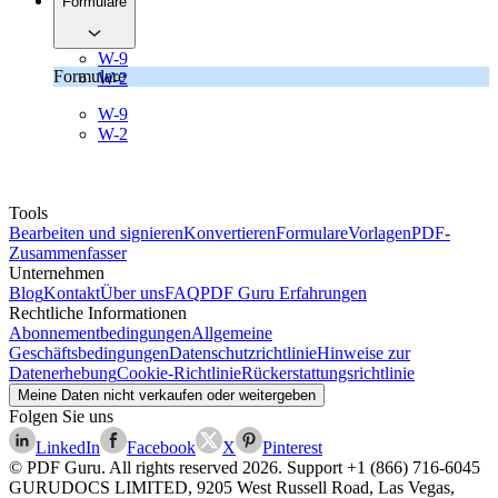
Formulare
W-9
Formulare
W-2
W-9
W-2
Tools
Bearbeiten und signieren
Konvertieren
Formulare
Vorlagen
PDF-
Zusammenfasser
Unternehmen
Blog
Kontakt
Über uns
FAQ
PDF Guru Erfahrungen
Rechtliche Informationen
Abonnementbedingungen
Allgemeine
Geschäftsbedingungen
Datenschutzrichtlinie
Hinweise zur
Datenerhebung
Cookie-Richtlinie
Rückerstattungsrichtlinie
Meine Daten nicht verkaufen oder weitergeben
Folgen Sie uns
LinkedIn
Facebook
X
Pinterest
© PDF Guru. All rights reserved
2026
. Support
+1 (866) 716-6045
GURUDOCS LIMITED, 9205 West Russell Road, Las Vegas,