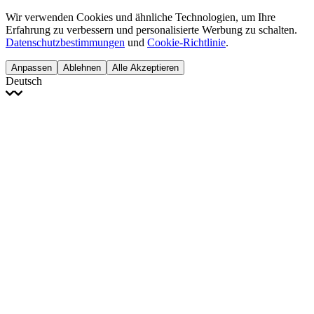
Wir verwenden Cookies und ähnliche Technologien, um Ihre
Erfahrung zu verbessern und personalisierte Werbung zu schalten.
Datenschutzbestimmungen
und
Cookie-Richtlinie
.
Anpassen
Ablehnen
Alle Akzeptieren
Deutsch
English
Français
Italiano
Deutsch
Español
Português
Polski
Ελληνικά
日本語
Türkçe
한국어
العربية
Dutch
bhāṣā
Čeština
Magyar