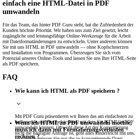
einfach eine HTML-Datei in PDF
umwandeln
Für das Team, das hinter PDF Guru steht, hat die Zufriedenheit der
Kunden höchste Priorität. Wir haben uns zum Ziel gesetzt, leicht
zugängliche und leistungsfähige Online-Werkzeuge für die Arbeit
mit Dateiformatänderungen zu entwickeln. Unter anderem können
Sie mit uns HTML in PDF umwandeln — ohne Kopfschmerzen
und Installation von Programmen. Überzeugen Sie sich vom
Potenzial unseres Online-Tools und lassen Sie uns Ihre HTML-Seite
als PDF speichern.
FAQ
Wie kann ich HTML als PDF speichern ?
Mit PDF Guru präsentieren wir Ihnen das am einfachsten zu
bedienende und flexibelste Tool, mit dem Sie HTML in PDF
Wenn ich HTML zu PDF umwandeln möchte,
umwandeln können. Obwohl diese Art der Konvertierung
muss ich dann mit Formatierungsverlusten
nicht die häufigste Anfrage ist, geht alles kinderleicht mit uns.
rechnen ?
Im Grunde müssen Sie nur die zu konvertierende Datei