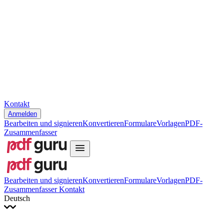
Slovenčina
עברית
Hrvatski
Română
Українська
Tiếng Việt
ไทย
简体中文
繁體中文
Kontakt
Anmelden
Bearbeiten und signieren
Konvertieren
Formulare
Vorlagen
PDF-
Zusammenfasser
Bearbeiten und signieren
Konvertieren
Formulare
Vorlagen
PDF-
Zusammenfasser
Kontakt
Deutsch