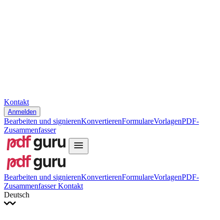
Slovenčina
עברית
Hrvatski
Română
Українська
Tiếng Việt
ไทย
简体中文
繁體中文
Kontakt
Anmelden
Bearbeiten und signieren
Konvertieren
Formulare
Vorlagen
PDF-
Zusammenfasser
Bearbeiten und signieren
Konvertieren
Formulare
Vorlagen
PDF-
Zusammenfasser
Kontakt
Deutsch