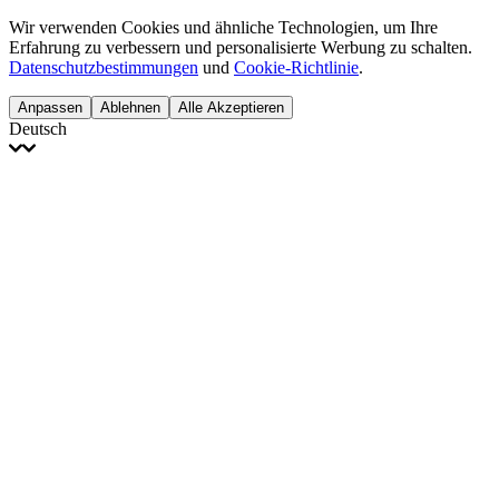
Wir verwenden Cookies und ähnliche Technologien, um Ihre
Erfahrung zu verbessern und personalisierte Werbung zu schalten.
Datenschutzbestimmungen
und
Cookie-Richtlinie
.
Anpassen
Ablehnen
Alle Akzeptieren
Deutsch
English
Français
Italiano
Deutsch
Español
Português
Polski
Ελληνικά
日本語
Türkçe
한국어
العربية
Dutch
bhāṣā
Čeština
Magyar