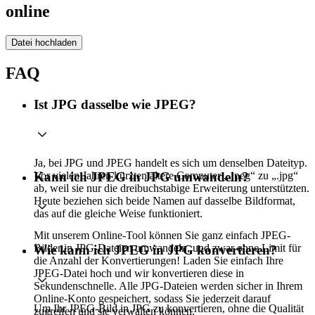
online
Datei hochladen
FAQ
Ist JPG dasselbe wie JPEG?
Ja, bei JPG und JPEG handelt es sich um denselben Dateityp.
Vor vielen Jahren kürzten ältere Computer „.jpeg“ zu „.jpg“
Kann ich JPEG in JPG umwandeln?
ab, weil sie nur die dreibuchstabige Erweiterung unterstützten.
Heute beziehen sich beide Namen auf dasselbe Bildformat,
das auf die gleiche Weise funktioniert.
Mit unserem Online-Tool können Sie ganz einfach JPEG-
Bilder in JPG-Dateien umwandeln, und zwar ohne Limit für
Wie kann ich JPEG in JPG konvertieren?
die Anzahl der Konvertierungen! Laden Sie einfach Ihre
JPEG-Datei hoch und wir konvertieren diese in
Sekundenschnelle. Alle JPG-Dateien werden sicher in Ihrem
Online-Konto gespeichert, sodass Sie jederzeit darauf
Um Ihr JPEG-Bild in JPG zu konvertieren, ohne die Qualität
zugreifen und sie verwalten können.