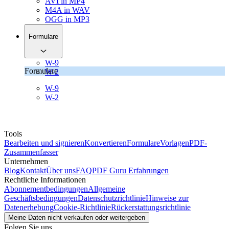
AVI in MP4
M4A in WAV
OGG in MP3
Formulare
W-9
Formulare
W-2
W-9
W-2
Tools
Bearbeiten und signieren
Konvertieren
Formulare
Vorlagen
PDF-
Zusammenfasser
Unternehmen
Blog
Kontakt
Über uns
FAQ
PDF Guru Erfahrungen
Rechtliche Informationen
Abonnementbedingungen
Allgemeine
Geschäftsbedingungen
Datenschutzrichtlinie
Hinweise zur
Datenerhebung
Cookie-Richtlinie
Rückerstattungsrichtlinie
Meine Daten nicht verkaufen oder weitergeben
Folgen Sie uns