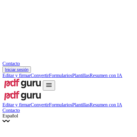
Slovenčina
עברית
Hrvatski
Română
Українська
Tiếng Việt
ไทย
简体中文
繁體中文
Contacto
Iniciar sesión
Editar y firmar
Convertir
Formularios
Plantillas
Resumen con IA
Editar y firmar
Convertir
Formularios
Plantillas
Resumen con IA
Contacto
Español
English