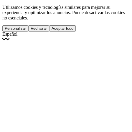
Utilizamos cookies y tecnologías similares para mejorar su
experiencia y optimizar los anuncios. Puede desactivar las cookies
no esenciales.
Personalizar
Rechazar
Aceptar todo
Español
English
Français
Italiano
Deutsch
Español
Português
Polski
Ελληνικά
日本語
Türkçe
한국어
العربية
Dutch
bhāṣā
Čeština
Magyar