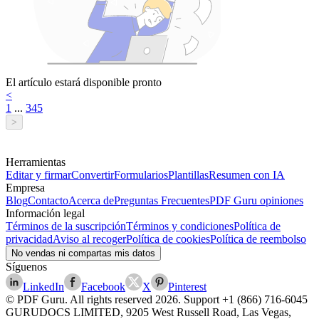
El artículo estará disponible pronto
<
1
...
3
4
5
>
Herramientas
Editar y firmar
Convertir
Formularios
Plantillas
Resumen con IA
Empresa
Blog
Contacto
Acerca de
Preguntas Frecuentes
PDF Guru opiniones
Información legal
Términos de la suscripción
Términos y condiciones
Política de
privacidad
Aviso al recoger
Política de cookies
Política de reembolso
No vendas ni compartas mis datos
Síguenos
LinkedIn
Facebook
X
Pinterest
© PDF Guru. All rights reserved
2026
. Support
+1 (866) 716-6045
GURUDOCS LIMITED, 9205 West Russell Road, Las Vegas,