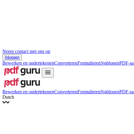
Hrvatski
Română
Українська
Tiếng Việt
ไทย
简体中文
繁體中文
Neem contact met ons op
Inloggen
Bewerken en ondertekenen
Converteren
Formulieren
Sjablonen
PDF-sa
Bewerken en ondertekenen
Converteren
Formulieren
Sjablonen
PDF-sa
Dutch
English
Français
Italiano
Deutsch