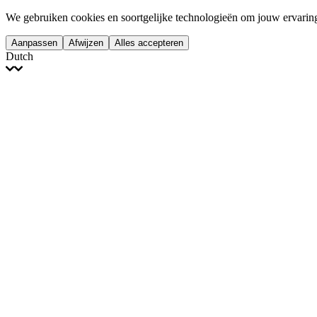
We gebruiken cookies en soortgelijke technologieën om jouw ervaring t
Aanpassen
Afwijzen
Alles accepteren
Dutch
English
Français
Italiano
Deutsch
Español
Português
Polski
Ελληνικά
日本語
Türkçe
한국어
العربية
Dutch
bhāṣā
Čeština
Magyar
Slovenčina
עברית