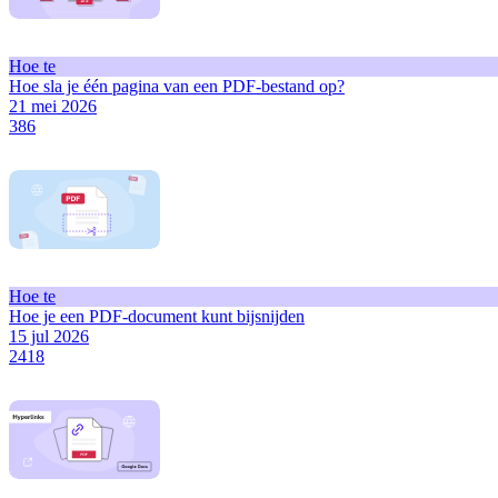
Hoe te
Hoe sla je één pagina van een PDF-bestand op?
21 mei 2026
386
Hoe te
Hoe je een PDF-document kunt bijsnijden
15 jul 2026
2418