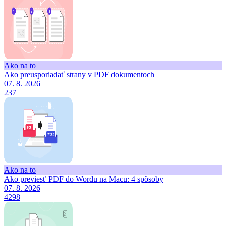
Ako na to
Ako preusporiadať strany v PDF dokumentoch
07. 8. 2026
237
Ako na to
Ako previesť PDF do Wordu na Macu: 4 spôsoby
07. 8. 2026
4298