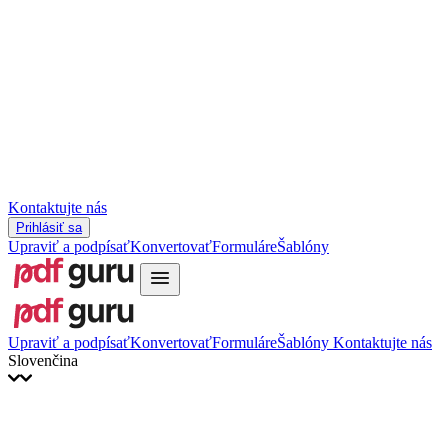
Slovenčina
עברית
Hrvatski
Română
Українська
Tiếng Việt
ไทย
简体中文
繁體中文
Kontaktujte nás
Prihlásiť sa
Upraviť a podpísať
Konvertovať
Formuláre
Šablóny
Upraviť a podpísať
Konvertovať
Formuláre
Šablóny
Kontaktujte nás
Slovenčina
English
Français