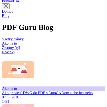
Prihlásiť sa
Domov
Blog
PDF Guru Blog
Všetky články
Ako na to
Životný štýl
Novinky
Ako na to
Ako previesť DWG do PDF s AutoCADom alebo bez neho
07. 8. 2026
1481