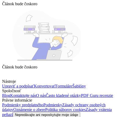
Článok bude čoskoro
Článok bude čoskoro
Nástroje
Upraviť a podpísať
Konvertovať
Formuláre
Šablóny
Spoločnosť
Blog
Kontaktujte nás
O nás
Často kladené otázky
PDF Guru recenzie
Právne informácie
Podmienky predplatného
Podmienky
Zásady ochrany osobných
údajov
Oznámenie o zbere
Politika súborov cookies
Zásady vrátenia
peňazí
Nepredávajte ani neposkytujte moje údaje