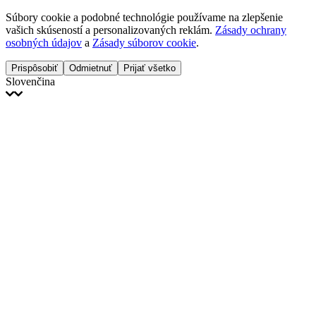
Súbory cookie a podobné technológie používame na zlepšenie
vašich skúseností a personalizovaných reklám.
Zásady ochrany
osobných údajov
a
Zásady súborov cookie
.
Prispôsobiť
Odmietnuť
Prijať všetko
Slovenčina
English
Français
Italiano
Deutsch
Español
Português
Polski
Ελληνικά
日本語
Türkçe
한국어
العربية
Dutch
bhāṣā
Čeština
Magyar