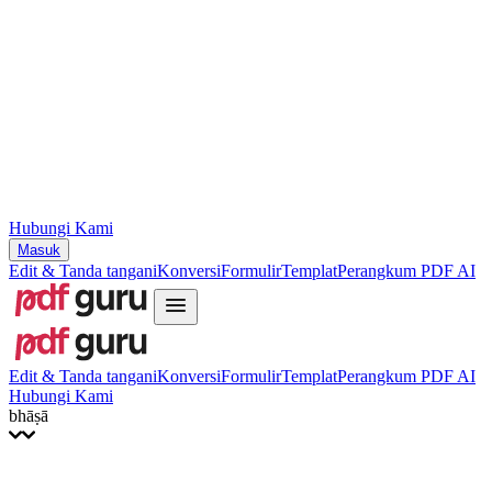
Slovenčina
עברית
Hrvatski
Română
Українська
Tiếng Việt
ไทย
简体中文
繁體中文
Hubungi Kami
Masuk
Edit & Tanda tangani
Konversi
Formulir
Templat
Perangkum PDF AI
Edit & Tanda tangani
Konversi
Formulir
Templat
Perangkum PDF AI
Hubungi Kami
bhāṣā
English