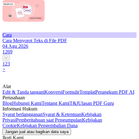
Cara
Cara Menyorot Teks di File PDF
04 Agu 2026
1269
<
1
2
3
>
Alat
Edit & Tanda tangani
Konversi
Formulir
Templat
Perangkum PDF AI
Perusahaan
Blog
Hubungi Kami
Tentang Kami
T&J
Ulasan PDF Guru
Informasi Hukum
Syarat berlangganan
Syarat & Ketentuan
Kebijakan
Privasi
Pemberitahuan saat Pengumpulan
Kebijakan
Cookie
Kebijakan Pengembalian Dana
Jangan jual atau bagikan data saya
Ikuti Kami