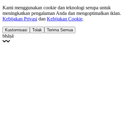
Kami menggunakan cookie dan teknologi serupa untuk
meningkatkan pengalaman Anda dan mengoptimalkan iklan.
Kebijakan Privasi
dan
Kebijakan Cookie
.
Kustomisasi
Tolak
Terima Semua
bhāṣā
English
Français
Italiano
Deutsch
Español
Português
Polski
Ελληνικά
日本語
Türkçe
한국어
العربية
Dutch
bhāṣā
Čeština
Magyar